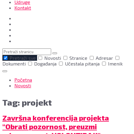
Udruge
Kontakt
Pretraga
Pretraži sve
Novosti
Stranice
Adresar
Dokumenti
Događanja
Učestala pitanja
Imenik
Početna
Novosti
Tag: projekt
Završna
Završna konferencija projekta
konferencija
“Obrati pozornost, preuzmi
projekta
"Obrati