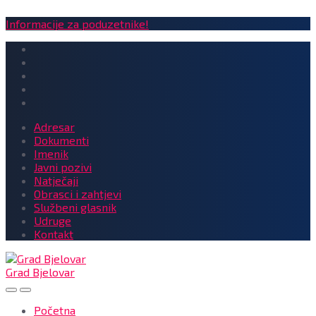
Informacije za poduzetnike!
Adresar
Dokumenti
Imenik
Javni pozivi
Natječaji
Obrasci i zahtjevi
Službeni glasnik
Udruge
Kontakt
Grad Bjelovar
Početna