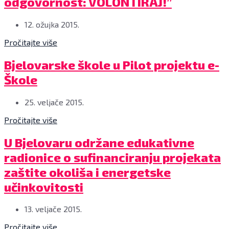
odgovornost: VOLONTIRAJ!”
pozornost,
preuzmi
12. ožujka 2015.
odgovornost:
VOLONTIRAJ!",
Pročitajte više
9.
ožujka
Konferencija
Bjelovarske škole u Pilot projektu e-
2015.,
za
velika
Škole
novinare
vijećnica
na
Grada
kojoj
25. veljače 2015.
Bjelovara
je
Foto:
Pročitajte više
prezentiran
Zvonimir
Pilot
Žagi
Marija
projekt
U Bjelovaru održane edukativne
Sćulac
CARNeta,
radionice o sufinanciranju projekata
Domac,
Hrvatske
pomoćnica
akademske
zaštite okoliša i energetske
ministra,
i
učinkovitosti
Mario
istraživačke
Klobučar,
mreže
voditelj
-
13. veljače 2015.
službe
e-
za
Škole,
Pročitajte više