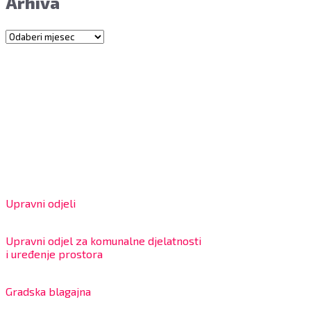
Arhiva
Arhiva
Grad Bjelovar
OIB: 18970641692
Matični broj: 02562154
IBAN: HR4324020061802400001
Radno vrijeme za stranke
Upravni odjeli
8:00 – 13:00 sati
Upravni odjel za komunalne djelatnosti
i uređenje prostora
7:30 – 12:00 sati
Gradska blagajna
7:30 – 14:00 sati (utorkom i četvrtkom)