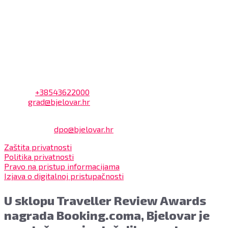
Dnevni odmor od 10:00 do 10:30 sati
Na blagajni se mogu platiti svi računi koje izdaje Grad
Bjelovar i to bez naknade, a nalazi se u prizemlju Gradske
uprave.
Kontakt
Adresa: Trg Eugena Kvaternika 2, 43000 Bjelovar
Telefon:
+38543622000
Email:
grad@bjelovar.hr
Službenik za zaštitu osobnih podataka:
Damir Feher:
dpo@bjelovar.hr
Zaštita privatnosti
Politika privatnosti
Pravo na pristup informacijama
Izjava o digitalnoj pristupačnosti
U sklopu Traveller Review Awards
nagrada Booking.coma, Bjelovar je