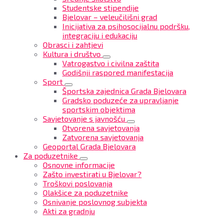
Studentske stipendije
Bjelovar – veleučilišni grad
Inicijativa za psihosocijalnu podršku,
integraciju i edukaciju
Obrasci i zahtjevi
Kultura i društvo
Vatrogastvo i civilna zaštita
Godišnji raspored manifestacija
Sport
Športska zajednica Grada Bjelovara
Gradsko poduzeće za upravljanje
sportskim objektima
Savjetovanje s javnošću
Otvorena savjetovanja
Zatvorena savjetovanja
Geoportal Grada Bjelovara
Za poduzetnike
Osnovne informacije
Zašto investirati u Bjelovar?
Troškovi poslovanja
Olakšice za poduzetnike
Osnivanje poslovnog subjekta
Akti za gradnju