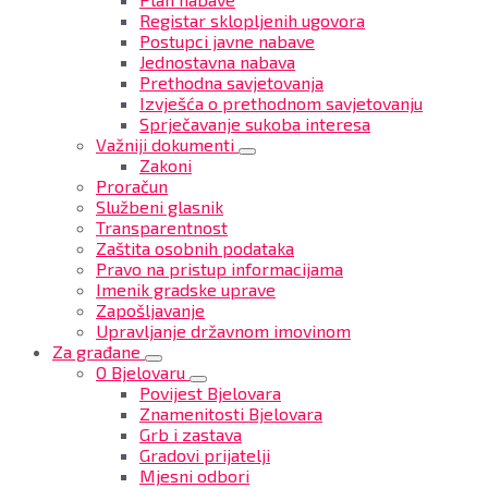
Registar sklopljenih ugovora
Postupci javne nabave
Jednostavna nabava
Prethodna savjetovanja
Izvješća o prethodnom savjetovanju
Sprječavanje sukoba interesa
Važniji dokumenti
Zakoni
Proračun
Službeni glasnik
Transparentnost
Zaštita osobnih podataka
Pravo na pristup informacijama
Imenik gradske uprave
Zapošljavanje
Upravljanje državnom imovinom
Za građane
O Bjelovaru
Povijest Bjelovara
Znamenitosti Bjelovara
Grb i zastava
Gradovi prijatelji
Mjesni odbori