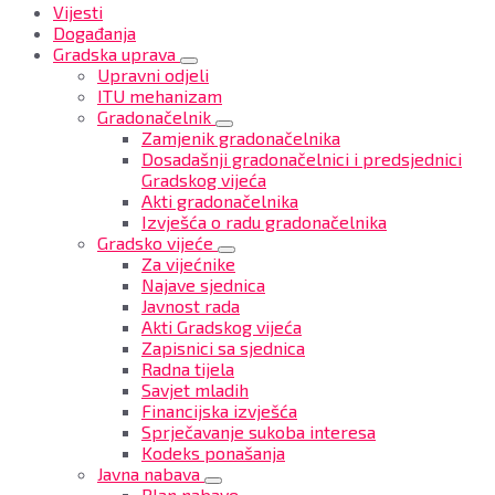
Vijesti
Događanja
Gradska uprava
Upravni odjeli
ITU mehanizam
Gradonačelnik
Zamjenik gradonačelnika
Dosadašnji gradonačelnici i predsjednici
Gradskog vijeća
Akti gradonačelnika
Izvješća o radu gradonačelnika
Gradsko vijeće
Za vijećnike
Najave sjednica
Javnost rada
Akti Gradskog vijeća
Zapisnici sa sjednica
Radna tijela
Savjet mladih
Financijska izvješća
Sprječavanje sukoba interesa
Kodeks ponašanja
Javna nabava
Plan nabave