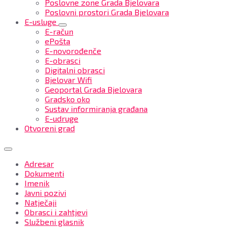
Poslovne zone Grada Bjelovara
Poslovni prostori Grada Bjelovara
E-usluge
E-račun
ePošta
E-novorođenče
E-obrasci
Digitalni obrasci
Bjelovar Wifi
Geoportal Grada Bjelovara
Gradsko oko
Sustav informiranja građana
E-udruge
Otvoreni grad
Adresar
Dokumenti
Imenik
Javni pozivi
Natječaji
Obrasci i zahtjevi
Službeni glasnik