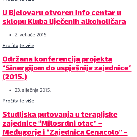
energetsku
24.
učinkovitost
veljače
Zamjenica
U Bjelovaru otvoren Info centar u
i
2015.,
gradonačelnika
sklopu Kluba liječenih alkoholičara
obnovljive
mala
Grada
izvore
vijećnica
Bjelovara
Fonda
Grada
Lidija
2. veljače 2015.
za
Bjelovara
Novosel
zaštitu
FOTO:
Pročitajte više
otvorila
okoliša
Dubravka
Info
i
Dragičević
Održana
centar
Održana konferencija projekta
energetsku
www.bjelovar.hr
konferencija
u
“Sinergijom do uspješnije zajednice”
učinkovitost
projekta
sklopu
i
"Sinergijom
Kluba
(2015.)
Anamarija
do
liječenih
Brstilo,
uspješnije
alkoholičara
23. siječnja 2015.
moderatorica
zajednice",
na
-
21.
adresi
Pročitajte više
Predstavnici
siječnja
Silvija
Fonda
2015.
Strahimira
Studijska
Studijska putovanja u terapijske
za
godine
Kranjčevića
putovanja
zaštitu
u
4
zajednice “Milosrdni otac” –
u
okoliša
Visokoj
u
terapijske
Međugorje i “Zajednica Cenacolo” –
i
tehničkoj
Bjelovaru,
zajednice