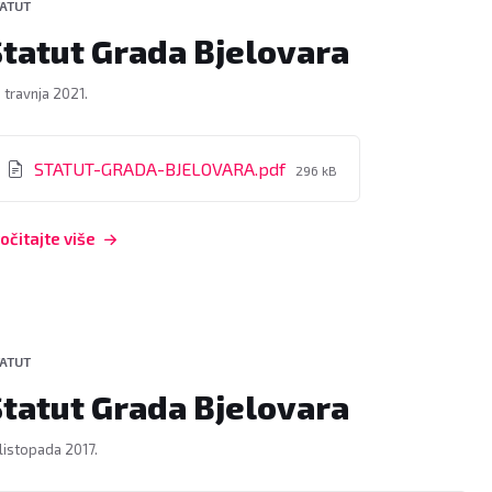
ATUT
Statut Grada Bjelovara
. travnja 2021.
rivitci
File
STATUT-GRADA-BJELOVARA.pdf
296 kB
size:
očitajte više
ATUT
Statut Grada Bjelovara
 listopada 2017.