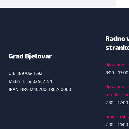
Radno 
strank
Grad Bjelovar
Upravni odjel
8:00 – 13:00
OIB: 18970641692
Matični broj: 02562154
Upravni odje
IBAN: HR4324020061802400001
i uređenje p
7:30 – 12:00 
Gradska bla
7:30 – 14:00