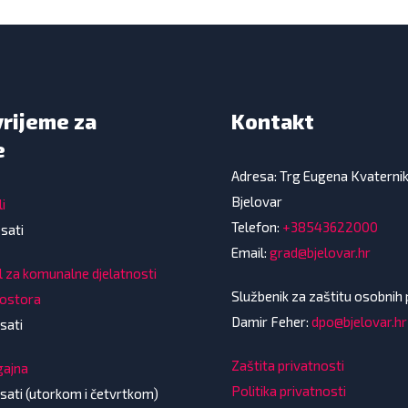
vrijeme za
Kontakt
e
Adresa: Trg Eugena Kvaterni
Bjelovar
i
Telefon:
+38543622000
 sati
Email:
grad@bjelovar.hr
l za komunalne djelatnosti
Službenik za zaštitu osobnih
rostora
Damir Feher:
dpo@bjelovar.hr
sati
Zaštita privatnosti
gajna
Politika privatnosti
 sati (utorkom i četvrtkom)