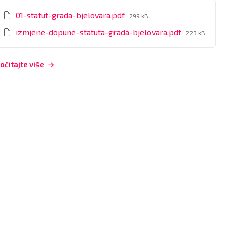
rivitci
File
01-statut-grada-bjelovara.pdf
299 kB
size:
File
izmjene-dopune-statuta-grada-bjelovara.pdf
223 kB
size:
očitajte više