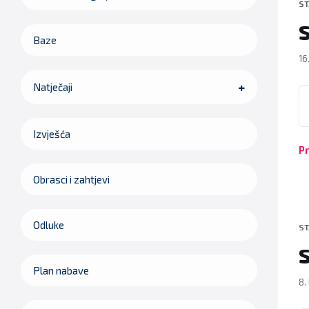
ST
Baze
16
Natječaji
P
Izvješća
Pr
Obrasci i zahtjevi
Odluke
ST
Plan nabave
8.