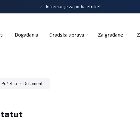
Informacije za poduzetnike!
tječaji
Obrasci i zahtjevi
Službeni glasnik
Udruge
ti
Događanja
Gradska uprava
Za građane
Z
Početna
Dokumenti
tatut