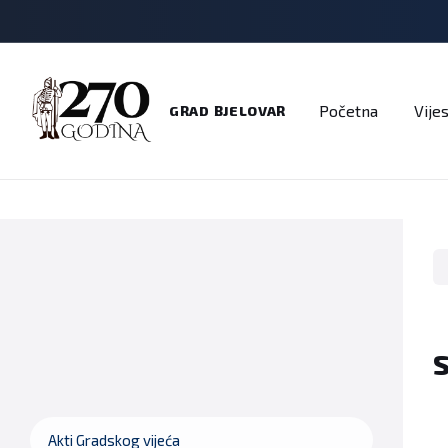
Adresar
Dokumenti
Imenik
Javni pozivi
Na
Početna
Vijes
GRAD BJELOVAR
S
Akti Gradskog vijeća