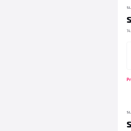
SL
S
14
P
Pr
SL
S