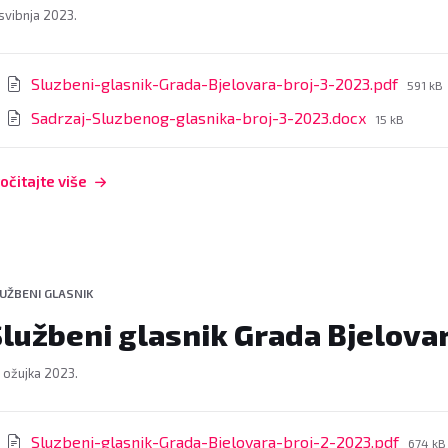
 svibnja 2023.
rivitci
File
Sluzbeni-glasnik-Grada-Bjelovara-broj-3-2023.pdf
591 kB
size:
File
Sadrzaj-Sluzbenog-glasnika-broj-3-2023.docx
15 kB
size:
očitajte više
UŽBENI GLASNIK
lužbeni glasnik Grada Bjelovar
. ožujka 2023.
rivitci
File
Sluzbeni-glasnik-Grada-Bjelovara-broj-2-2023.pdf
674 kB