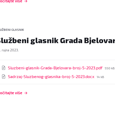
očitajte više
UŽBENI GLASNIK
lužbeni glasnik Grada Bjelovar
. rujna 2023.
rivitci
File
Sluzbeni-glasnik-Grada-Bjelovara-broj-5-2023.pdf
550 kB
size:
File
Sadrzaj-Sluzbenog-glasnika-broj-5-2023.docx
14 kB
size:
očitajte više