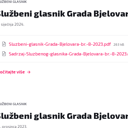
UŽBENI GLASNIK
lužbeni glasnik Grada Bjelovar
. siječnja 2024.
rivitci
File
Sluzbeni-glasnik-Grada-Bjelovara-br.-8-2023.pdf
263 kB
size:
Sadrzaj-Sluzbenog-glasnika-Grada-Bjelovara-br.-8-2023
očitajte više
UŽBENI GLASNIK
lužbeni glasnik Grada Bjelovar
. prosinca 2023.