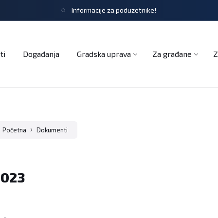
Informacije za poduzetnike!
tječaji
Obrasci i zahtjevi
Službeni glasnik
Udruge
ti
Događanja
Gradska uprava
Za građane
Z
Početna
Dokumenti
2023