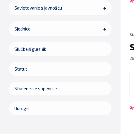
Pr
Savjetovanje s javnošću
Sjednice
SL
S
Službeni glasnik
28
Statut
P
Studentske stipendije
Pr
Udruge