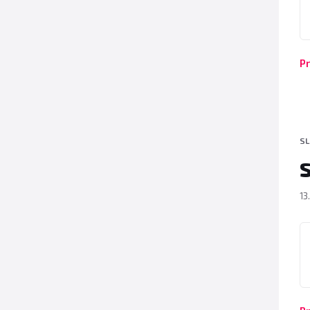
Pr
SL
S
13
P