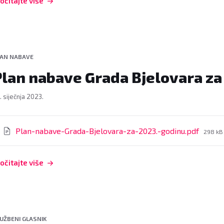
očitajte više
LAN NABAVE
Plan nabave Grada Bjelovara za
. siječnja 2023.
rivitci
File
Plan-nabave-Grada-Bjelovara-za-2023.-godinu.pdf
298 kB
size:
očitajte više
UŽBENI GLASNIK