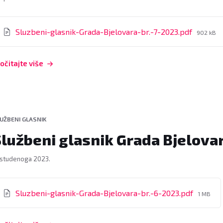
rivitci
File
Sluzbeni-glasnik-Grada-Bjelovara-br.-7-2023.pdf
902 kB
size:
očitajte više
UŽBENI GLASNIK
lužbeni glasnik Grada Bjelovar
 studenoga 2023.
rivitci
File
Sluzbeni-glasnik-Grada-Bjelovara-br.-6-2023.pdf
1 MB
size: