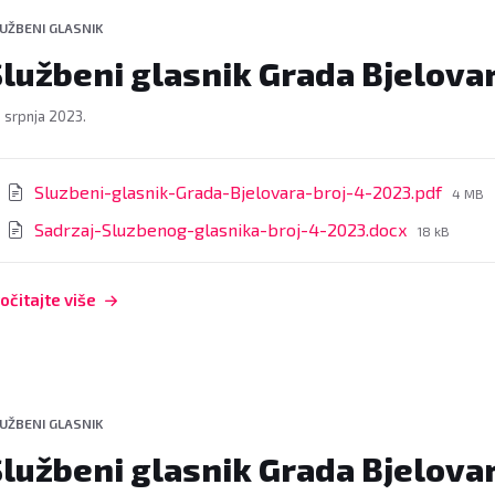
UŽBENI GLASNIK
lužbeni glasnik Grada Bjelovar
. srpnja 2023.
rivitci
File
Sluzbeni-glasnik-Grada-Bjelovara-broj-4-2023.pdf
4 MB
size:
File
Sadrzaj-Sluzbenog-glasnika-broj-4-2023.docx
18 kB
size:
očitajte više
UŽBENI GLASNIK
lužbeni glasnik Grada Bjelovar