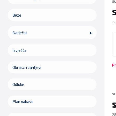
SL
S
Baze
15
Natječaji
P
Izvješća
Pr
Obrasci i zahtjevi
Odluke
SL
Plan nabave
S
28