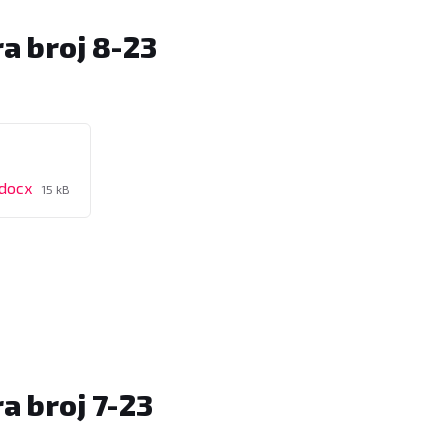
a broj 8-23
File
.docx
15 kB
size:
a broj 7-23