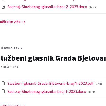
size:
File
Sadrzaj-Sluzbenog-glasnika-broj-2-2023.docx
16 kB
size:
očitajte više
UŽBENI GLASNIK
lužbeni glasnik Grada Bjelovar
. ožujka 2023.
rivitci
File
Sluzbeni-glasnik-Grada-Bjelovara-broj-1-2023.pdf
7 MB
size:
File
Sadrzaj-Sluzbenog-glasnika-broj-1-2023.docx
18 kB
size: