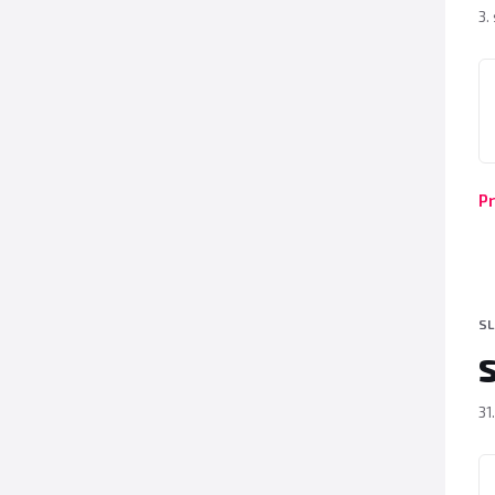
3.
P
Pr
SL
S
31
P