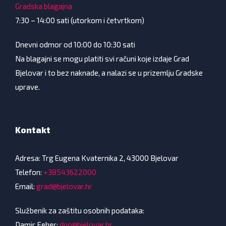
Gradska blagajna
7:30 – 14:00 sati (utorkom i četvrtkom)
Dnevni odmor od 10:00 do 10:30 sati
Na blagajni se mogu platiti svi računi koje izdaje Grad
Bjelovar i to bez naknade, a nalazi se u prizemlju Gradske
uprave.
Kontakt
Adresa: Trg Eugena Kvaternika 2, 43000 Bjelovar
Telefon:
+38543622000
Email:
grad@bjelovar.hr
Službenik za zaštitu osobnih podataka:
Damir Feher:
dpo@bjelovar.hr