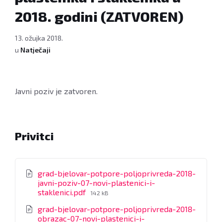
2018. godini (ZATVOREN)
13. ožujka 2018.
u
Natječaji
Javni poziv je zatvoren.
Privitci
grad-bjelovar-potpore-poljoprivreda-2018-
javni-poziv-07-novi-plastenici-i-
File
staklenici.pdf
142 kB
size:
grad-bjelovar-potpore-poljoprivreda-2018-
obrazac-07-novi-plastenici-i-