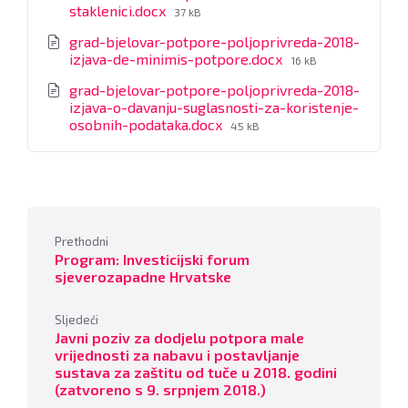
File
staklenici.docx
37 kB
size:
grad-bjelovar-potpore-poljoprivreda-2018-
File
izjava-de-minimis-potpore.docx
16 kB
size:
grad-bjelovar-potpore-poljoprivreda-2018-
izjava-o-davanju-suglasnosti-za-koristenje-
File
osobnih-podataka.docx
45 kB
size:
Prethodni
Program: Investicijski forum
sjeverozapadne Hrvatske
Sljedeći
Javni poziv za dodjelu potpora male
vrijednosti za nabavu i postavljanje
sustava za zaštitu od tuče u 2018. godini
(zatvoreno s 9. srpnjem 2018.)