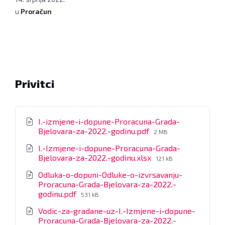
u
Proračun
Privitci
I.-izmjene-i-dopune-Proracuna-Grada-
File
Bjelovara-za-2022.-godinu.pdf
2 MB
size:
I.-Izmjene-i-dopune-Proracuna-Grada-
File
Bjelovara-za-2022.-godinu.xlsx
121 kB
size:
Odluka-o-dopuni-Odluke-o-izvrsavanju-
Proracuna-Grada-Bjelovara-za-2022.-
File
godinu.pdf
531 kB
size:
Vodic-za-gradane-uz-I.-Izmjene-i-dopune-
Proracuna-Grada-Bjelovara-za-2022.-