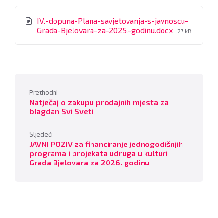
IV.-dopuna-Plana-savjetovanja-s-javnoscu-
File
Grada-Bjelovara-za-2025.-godinu.docx
27 kB
size:
Prethodni
Natječaj o zakupu prodajnih mjesta za
blagdan Svi Sveti
Sljedeći
JAVNI POZIV za financiranje jednogodišnjih
programa i projekata udruga u kulturi
Grada Bjelovara za 2026. godinu