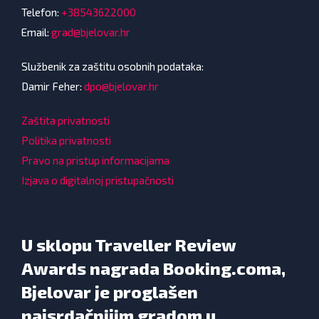
Telefon:
+38543622000
Email:
grad@bjelovar.hr
Službenik za zaštitu osobnih podataka:
Damir Feher:
dpo@bjelovar.hr
Zaštita privatnosti
Politika privatnosti
Pravo na pristup informacijama
Izjava o digitalnoj pristupačnosti
U sklopu Traveller Review
Awards nagrada Booking.coma,
Bjelovar je proglašen
najsrdačnijim gradom u