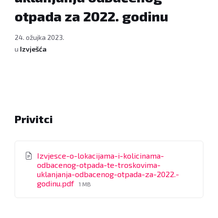
otpada za 2022. godinu
24. ožujka 2023.
u
Izvješća
Privitci
Izvjesce-o-lokacijama-i-kolicinama-
odbacenog-otpada-te-troskovima-
uklanjanja-odbacenog-otpada-za-2022.-
File
godinu.pdf
1 MB
size: