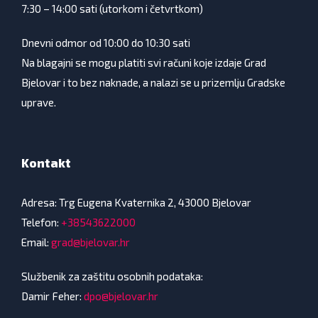
7:30 – 14:00 sati (utorkom i četvrtkom)
Dnevni odmor od 10:00 do 10:30 sati
Na blagajni se mogu platiti svi računi koje izdaje Grad
Bjelovar i to bez naknade, a nalazi se u prizemlju Gradske
uprave.
Kontakt
Adresa: Trg Eugena Kvaternika 2, 43000 Bjelovar
Telefon:
+38543622000
Email:
grad@bjelovar.hr
Službenik za zaštitu osobnih podataka:
Damir Feher:
dpo@bjelovar.hr