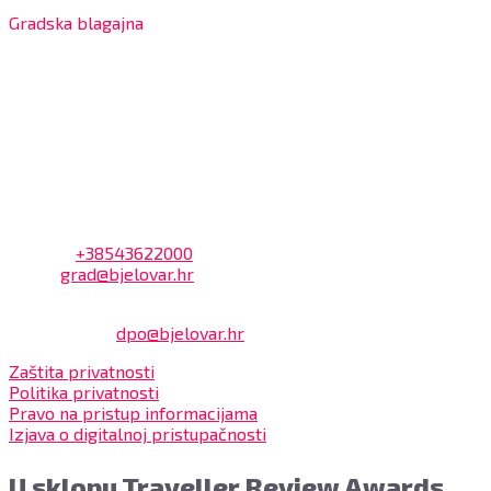
Gradska blagajna
7:30 – 14:00 sati (utorkom i četvrtkom)
Dnevni odmor od 10:00 do 10:30 sati
Na blagajni se mogu platiti svi računi koje izdaje Grad
Bjelovar i to bez naknade, a nalazi se u prizemlju Gradske
uprave.
Kontakt
Adresa: Trg Eugena Kvaternika 2, 43000 Bjelovar
Telefon:
+38543622000
Email:
grad@bjelovar.hr
Službenik za zaštitu osobnih podataka:
Damir Feher:
dpo@bjelovar.hr
Zaštita privatnosti
Politika privatnosti
Pravo na pristup informacijama
Izjava o digitalnoj pristupačnosti
U sklopu Traveller Review Awards