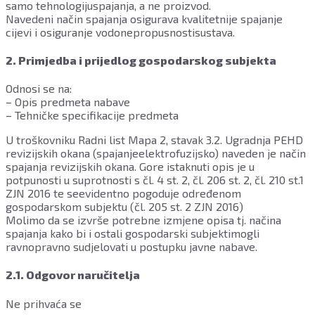
samo tehnologijuspajanja, a ne proizvod.
Navedeni način spajanja osigurava kvalitetnije spajanje
cijevi i osiguranje vodonepropusnostisustava.
2. Primjedba i prijedlog gospodarskog subjekta
Odnosi se na:
– Opis predmeta nabave
– Tehničke specifikacije predmeta
U troškovniku Radni list Mapa 2, stavak 3.2. Ugradnja PEHD
revizijskih okana (spajanjeelektrofuzijsko) naveden je način
spajanja revizijskih okana. Gore istaknuti opis je u
potpunosti u suprotnosti s čl. 4 st. 2, čl. 206 st. 2, čl. 210 st.1
ZJN 2016 te seevidentno pogoduje određenom
gospodarskom subjektu (čl. 205 st. 2 ZJN 2016)
Molimo da se izvrše potrebne izmjene opisa tj. načina
spajanja kako bi i ostali gospodarski subjektimogli
ravnopravno sudjelovati u postupku javne nabave.
2.1. Odgovor naručitelja
Ne prihvaća se