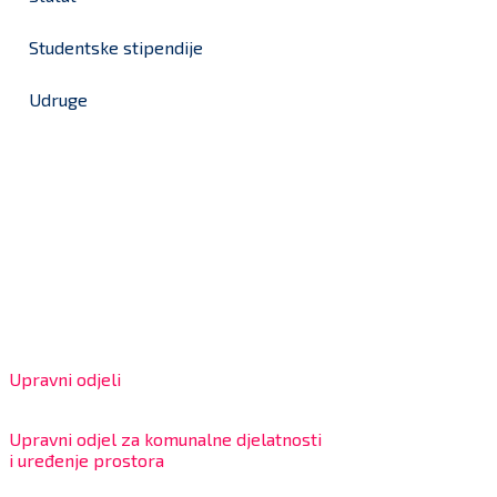
Studentske stipendije
Udruge
Grad Bjelovar
OIB: 18970641692
Matični broj: 02562154
IBAN: HR4324020061802400001
Radno vrijeme za stranke
Upravni odjeli
8:00 – 13:00 sati
Upravni odjel za komunalne djelatnosti
i uređenje prostora
7:30 – 12:00 sati