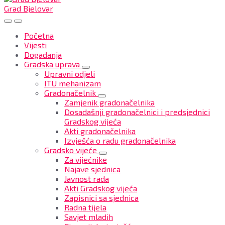
Grad Bjelovar
Početna
Vijesti
Događanja
Gradska uprava
Upravni odjeli
ITU mehanizam
Gradonačelnik
Zamjenik gradonačelnika
Dosadašnji gradonačelnici i predsjednici
Gradskog vijeća
Akti gradonačelnika
Izvješća o radu gradonačelnika
Gradsko vijeće
Za vijećnike
Najave sjednica
Javnost rada
Akti Gradskog vijeća
Zapisnici sa sjednica
Radna tijela
Savjet mladih