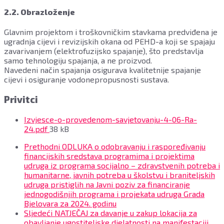
2.2. Obrazloženje
Glavnim projektom i troškovničkim stavkama predviđena je
ugradnja cijevi i revizijskih okana od PEHD-a koji se spajaju
zavarivanjem (elektrofuzijsko spajanje), što predstavlja
samo tehnologiju spajanja, a ne proizvod.
Navedeni način spajanja osigurava kvalitetnije spajanje
cijevi i osiguranje vodonepropusnosti sustava.
Privitci
Izvjesce-o-provedenom-savjetovanju-4-06-Ra-
File
24.pdf
38 kB
size:
Prethodni
ODLUKA o odobravanju i raspoređivanju
financijskih sredstava programima i projektima
udruga iz programa socijalno – zdravstvenih potreba i
humanitarne, javnih potreba u školstvu i braniteljskih
udruga pristiglih na Javni poziv za financiranje
jednogodišnjih programa i projekata udruga Grada
Bjelovara za 2024. godinu
Sljedeći
NATJEČAJ za davanje u zakup lokacija za
obavljanje ugostiteljske djelatnosti na manifestaciji