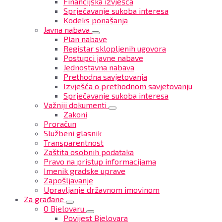
Financijska izvješća
Sprječavanje sukoba interesa
Kodeks ponašanja
Javna nabava
Plan nabave
Registar sklopljenih ugovora
Postupci javne nabave
Jednostavna nabava
Prethodna savjetovanja
Izvješća o prethodnom savjetovanju
Sprječavanje sukoba interesa
Važniji dokumenti
Zakoni
Proračun
Službeni glasnik
Transparentnost
Zaštita osobnih podataka
Pravo na pristup informacijama
Imenik gradske uprave
Zapošljavanje
Upravljanje državnom imovinom
Za građane
O Bjelovaru
Povijest Bjelovara