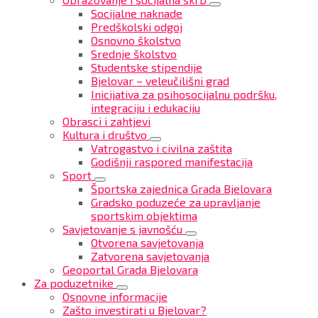
Socijalne naknade
Predškolski odgoj
Osnovno školstvo
Srednje školstvo
Studentske stipendije
Bjelovar – veleučilišni grad
Inicijativa za psihosocijalnu podršku,
integraciju i edukaciju
Obrasci i zahtjevi
Kultura i društvo
Vatrogastvo i civilna zaštita
Godišnji raspored manifestacija
Sport
Športska zajednica Grada Bjelovara
Gradsko poduzeće za upravljanje
sportskim objektima
Savjetovanje s javnošću
Otvorena savjetovanja
Zatvorena savjetovanja
Geoportal Grada Bjelovara
Za poduzetnike
Osnovne informacije
Zašto investirati u Bjelovar?