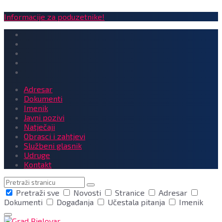
Informacije za poduzetnike!
Adresar
Dokumenti
Imenik
Javni pozivi
Natječaji
Obrasci i zahtjevi
Službeni glasnik
Udruge
Kontakt
Pretraga
Pretraži sve
Novosti
Stranice
Adresar
Dokumenti
Događanja
Učestala pitanja
Imenik