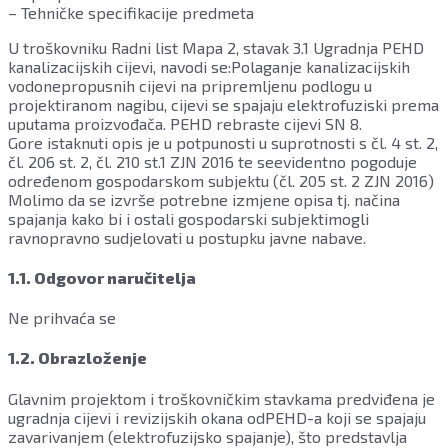
– Tehničke specifikacije predmeta
U troškovniku Radni list Mapa 2, stavak 3.1 Ugradnja PEHD
kanalizacijskih cijevi, navodi se:Polaganje kanalizacijskih
vodonepropusnih cijevi na pripremljenu podlogu u
projektiranom nagibu, cijevi se spajaju elektrofuziski prema
uputama proizvođača. PEHD rebraste cijevi SN 8.
Gore istaknuti opis je u potpunosti u suprotnosti s čl. 4 st. 2,
čl. 206 st. 2, čl. 210 st.1 ZJN 2016 te seevidentno pogoduje
određenom gospodarskom subjektu (čl. 205 st. 2 ZJN 2016)
Molimo da se izvrše potrebne izmjene opisa tj. načina
spajanja kako bi i ostali gospodarski subjektimogli
ravnopravno sudjelovati u postupku javne nabave.
1.1. Odgovor naručitelja
Ne prihvaća se
1.2. Obrazloženje
Glavnim projektom i troškovničkim stavkama predviđena je
ugradnja cijevi i revizijskih okana odPEHD-a koji se spajaju
zavarivanjem (elektrofuzijsko spajanje), što predstavlja