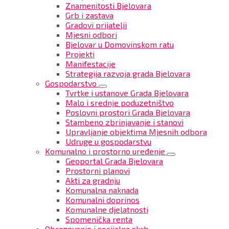
Znamenitosti Bjelovara
Grb i zastava
Gradovi prijatelji
Mjesni odbori
Bjelovar u Domovinskom ratu
Projekti
Manifestacije
Strategija razvoja grada Bjelovara
Gospodarstvo
Tvrtke i ustanove Grada Bjelovara
Malo i srednje poduzetništvo
Poslovni prostori Grada Bjelovara
Stambeno zbrinjavanje i stanovi
Upravljanje objektima Mjesnih odbora
Udruge u gospodarstvu
Komunalno i prostorno uređenje
Geoportal Grada Bjelovara
Prostorni planovi
Akti za gradnju
Komunalna naknada
Komunalni doprinos
Komunalne djelatnosti
Spomenička renta
Obrazovanje i socijalna skrb