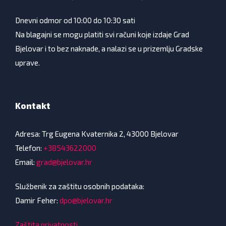
Dnevni odmor od 10:00 do 10:30 sati
Na blagajni se mogu platiti svi računi koje izdaje Grad
Bjelovar i to bez naknade, a nalazi se u prizemlju Gradske
uprave.
Kontakt
Adresa: Trg Eugena Kvaternika 2, 43000 Bjelovar
Telefon:
+38543622000
Email:
grad@bjelovar.hr
Službenik za zaštitu osobnih podataka:
Damir Feher:
dpo@bjelovar.hr
Zaštita privatnosti