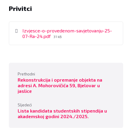
Privitci
Izvjesce-o-provedenom-savjetovanju-25-
File
07-Ra-24.pdf
31 kB
size:
Prethodni
Rekonstrukcija i opremanje objekta na
adresi A. Mohorovičića 59, Bjelovar u
jaslice
Sljedeći
Lista kandidata studentskih stipendija u
akademskoj godini 2024./2025.