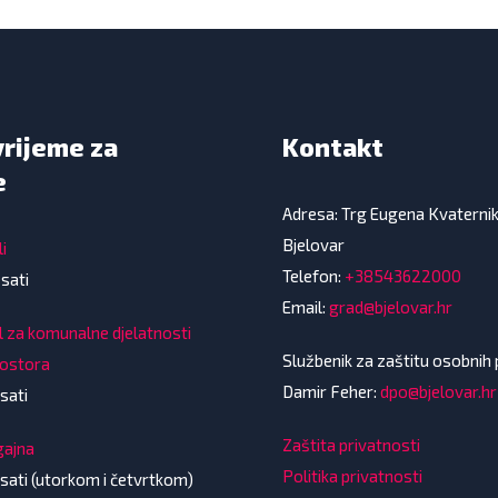
vrijeme za
Kontakt
e
Adresa: Trg Eugena Kvaterni
Bjelovar
i
Telefon:
+38543622000
 sati
Email:
grad@bjelovar.hr
l za komunalne djelatnosti
Službenik za zaštitu osobnih
rostora
Damir Feher:
dpo@bjelovar.hr
sati
Zaštita privatnosti
gajna
Politika privatnosti
 sati (utorkom i četvrtkom)