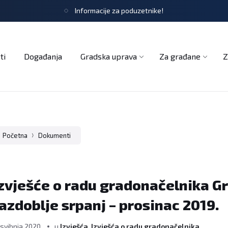
Informacije za poduzetnike!
tječaji
Obrasci i zahtjevi
Službeni glasnik
Udruge
ti
Događanja
Gradska uprava
Za građane
Z
Početna
Dokumenti
zvješće o radu gradonačelnika G
azdoblje srpanj – prosinac 2019.
 svibnja 2020.
u
Izvješća
,
Izvješća o radu gradonačelnika