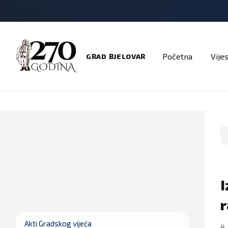
Adresar
Dokumenti
Imenik
Javni pozivi
Na
Početna
Vijes
GRAD BJELOVAR
I
r
Akti Gradskog vijeća
4.