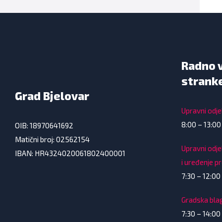
Radno 
strank
Grad Bjelovar
Upravni odjel
8:00 – 13:00
OIB: 18970641692
Matični broj: 02562154
Upravni odje
IBAN: HR4324020061802400001
i uređenje p
7:30 – 12:00 
Gradska bla
7:30 – 14:00