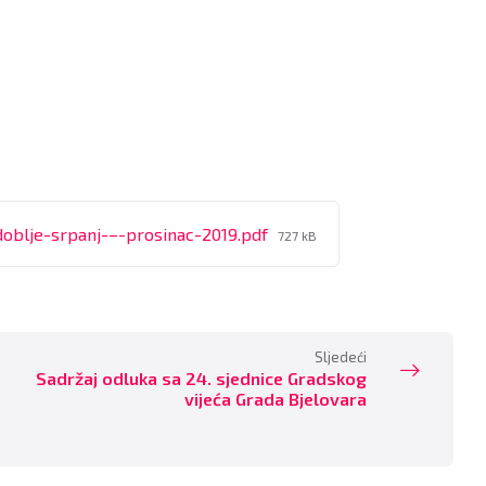
File
doblje-srpanj-–-prosinac-2019.pdf
727 kB
size:
Sljedeći
Sadržaj odluka sa 24. sjednice Gradskog
vijeća Grada Bjelovara