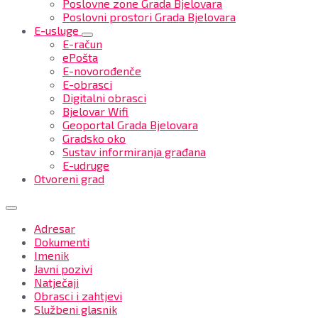
Poslovne zone Grada Bjelovara
Poslovni prostori Grada Bjelovara
E-usluge
E-račun
ePošta
E-novorođenče
E-obrasci
Digitalni obrasci
Bjelovar Wifi
Geoportal Grada Bjelovara
Gradsko oko
Sustav informiranja građana
E-udruge
Otvoreni grad
Adresar
Dokumenti
Imenik
Javni pozivi
Natječaji
Obrasci i zahtjevi
Službeni glasnik