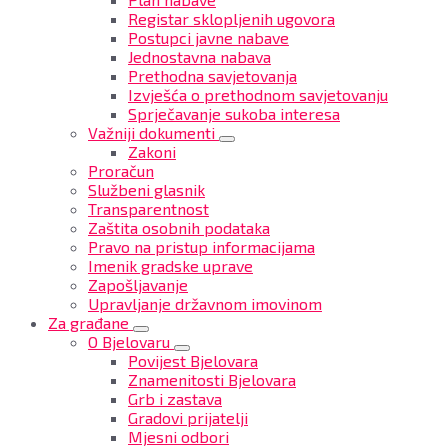
Registar sklopljenih ugovora
Postupci javne nabave
Jednostavna nabava
Prethodna savjetovanja
Izvješća o prethodnom savjetovanju
Sprječavanje sukoba interesa
Važniji dokumenti
Zakoni
Proračun
Službeni glasnik
Transparentnost
Zaštita osobnih podataka
Pravo na pristup informacijama
Imenik gradske uprave
Zapošljavanje
Upravljanje državnom imovinom
Za građane
O Bjelovaru
Povijest Bjelovara
Znamenitosti Bjelovara
Grb i zastava
Gradovi prijatelji
Mjesni odbori