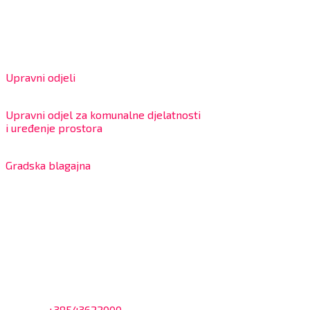
Matični broj: 02562154
IBAN: HR4324020061802400001
Radno vrijeme za stranke
Upravni odjeli
8:00 – 13:00 sati
Upravni odjel za komunalne djelatnosti
i uređenje prostora
7:30 – 12:00 sati
Gradska blagajna
7:30 – 14:00 sati (utorkom i četvrtkom)
Dnevni odmor od 10:00 do 10:30 sati
Na blagajni se mogu platiti svi računi koje izdaje Grad
Bjelovar i to bez naknade, a nalazi se u prizemlju Gradske
uprave.
Kontakt
Adresa: Trg Eugena Kvaternika 2, 43000 Bjelovar
Telefon:
+38543622000