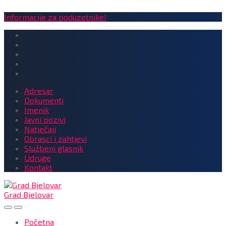
Informacije za poduzetnike!
Adresar
Dokumenti
Imenik
Javni pozivi
Natječaji
Obrasci i zahtjevi
Službeni glasnik
Udruge
Kontakt
Grad Bjelovar
Početna