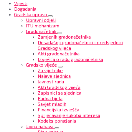
Vijesti
Događanja
Gradska uprava
Upravni odjeli
ITU mehanizam
Gradonačelnik
Zamjenik gradonačelnika
Dosadašnji gradonačelnici i predsjednici
Gradskog vijeća
Akti gradonačelnika
Izvješća o radu gradonačelnika
Gradsko vijeće
Za vijećnike
Najave sjednica
Javnost rada
Akti Gradskog vijeća
Zapisnici sa sjednica
Radna tijela
Savjet mladih
Financijska izvješća
Sprječavanje sukoba interesa
Kodeks ponašanja
Javna nabava
Plan nabave