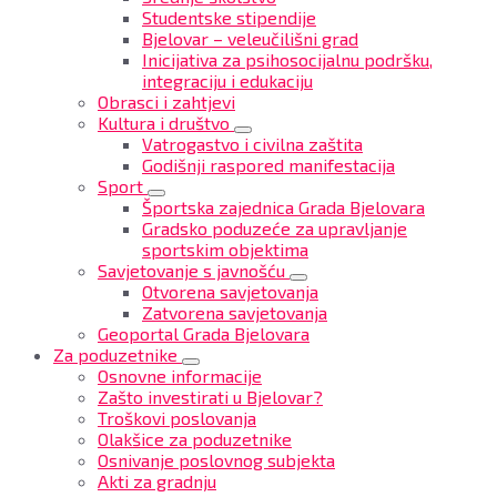
Studentske stipendije
Bjelovar – veleučilišni grad
Inicijativa za psihosocijalnu podršku,
integraciju i edukaciju
Obrasci i zahtjevi
Kultura i društvo
Vatrogastvo i civilna zaštita
Godišnji raspored manifestacija
Sport
Športska zajednica Grada Bjelovara
Gradsko poduzeće za upravljanje
sportskim objektima
Savjetovanje s javnošću
Otvorena savjetovanja
Zatvorena savjetovanja
Geoportal Grada Bjelovara
Za poduzetnike
Osnovne informacije
Zašto investirati u Bjelovar?
Troškovi poslovanja
Olakšice za poduzetnike
Osnivanje poslovnog subjekta
Akti za gradnju