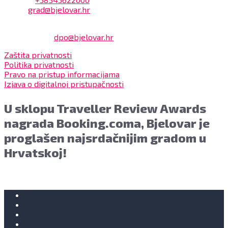
Email:
grad@bjelovar.hr
Službenik za zaštitu osobnih podataka:
Damir Feher:
dpo@bjelovar.hr
Zaštita privatnosti
Politika privatnosti
Pravo na pristup informacijama
Izjava o digitalnoj pristupačnosti
U sklopu Traveller Review Awards
nagrada Booking.coma, Bjelovar je
proglašen najsrdačnijim gradom u
Hrvatskoj!