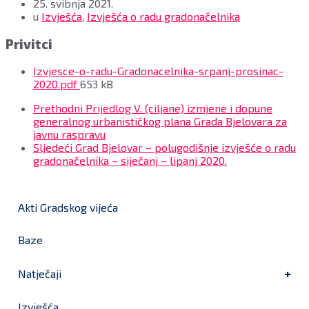
25. svibnja 2021.
u
Izvješća
,
Izvješća o radu gradonačelnika
Privitci
Izvjesce-o-radu-Gradonacelnika-srpanj-prosinac-
File
2020.pdf
653 kB
size:
Prethodni
Prijedlog V. (ciljane) izmjene i dopune
generalnog urbanističkog plana Grada Bjelovara za
javnu raspravu
Sljedeći
Grad Bjelovar – polugodišnje izvješće o radu
gradonačelnika – siječanj – lipanj 2020.
Akti Gradskog vijeća
Baze
Natječaji
Izvješća