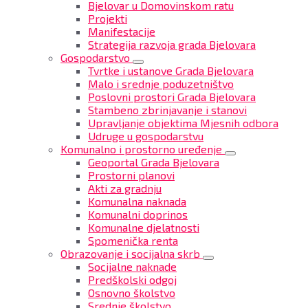
Bjelovar u Domovinskom ratu
Projekti
Manifestacije
Strategija razvoja grada Bjelovara
Gospodarstvo
Tvrtke i ustanove Grada Bjelovara
Malo i srednje poduzetništvo
Poslovni prostori Grada Bjelovara
Stambeno zbrinjavanje i stanovi
Upravljanje objektima Mjesnih odbora
Udruge u gospodarstvu
Komunalno i prostorno uređenje
Geoportal Grada Bjelovara
Prostorni planovi
Akti za gradnju
Komunalna naknada
Komunalni doprinos
Komunalne djelatnosti
Spomenička renta
Obrazovanje i socijalna skrb
Socijalne naknade
Predškolski odgoj
Osnovno školstvo
Srednje školstvo