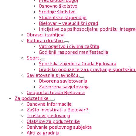
Osnovno školstvo
Srednje školstvo
Studentske stipendije
Bjelovar – veleučilišni grad
Inicijativa za psihosocijalnu podršku, integrac
Obrasci i zahtjevi
Kultura i društvo
Vatrogastvo i civilna zaštita
Godišnji raspored manifestacija
Sport
Športska zajednica Grada Bjelovara
Gradsko poduzeće za upravljanje sportskim
Savjetovanje s javnošću
Otvorena savjetovanja
Zatvorena savjetovanja
Geoportal Grada Bjelovara
Za poduzetnike
Osnovne informacije
Zašto investirati u Bjelovar?
Troškovi poslovanja
Olakšice za poduzetnike
Osnivanje poslovnog subjekta
Akti za gradnju