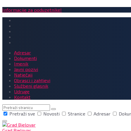
Informacije za poduzetnike!
Adresar
Dokumenti
Imenik
Javni pozivi
Natječaji
Obrasci i zahtjevi
Službeni glasnik
Udruge
Kontakt
Pretraga
Pretraži sve
Novosti
Stranice
Adresar
Doku
Grad Bjelovar