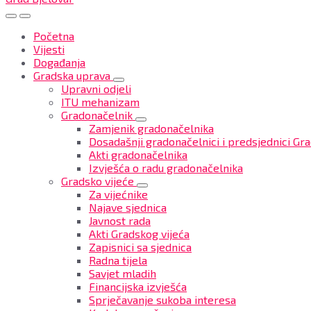
Početna
Vijesti
Događanja
Gradska uprava
Upravni odjeli
ITU mehanizam
Gradonačelnik
Zamjenik gradonačelnika
Dosadašnji gradonačelnici i predsjednici Gra
Akti gradonačelnika
Izvješća o radu gradonačelnika
Gradsko vijeće
Za vijećnike
Najave sjednica
Javnost rada
Akti Gradskog vijeća
Zapisnici sa sjednica
Radna tijela
Savjet mladih
Financijska izvješća
Sprječavanje sukoba interesa