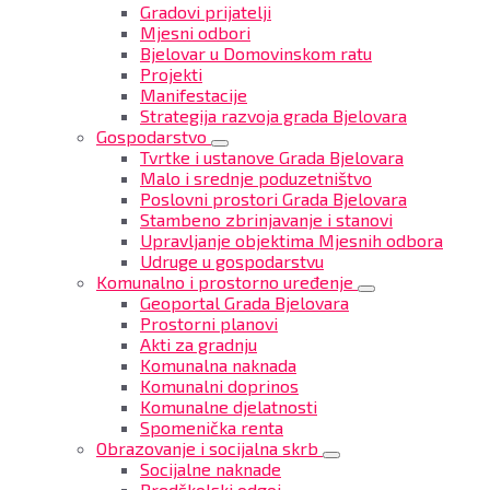
Gradovi prijatelji
Mjesni odbori
Bjelovar u Domovinskom ratu
Projekti
Manifestacije
Strategija razvoja grada Bjelovara
Gospodarstvo
Tvrtke i ustanove Grada Bjelovara
Malo i srednje poduzetništvo
Poslovni prostori Grada Bjelovara
Stambeno zbrinjavanje i stanovi
Upravljanje objektima Mjesnih odbora
Udruge u gospodarstvu
Komunalno i prostorno uređenje
Geoportal Grada Bjelovara
Prostorni planovi
Akti za gradnju
Komunalna naknada
Komunalni doprinos
Komunalne djelatnosti
Spomenička renta
Obrazovanje i socijalna skrb
Socijalne naknade
Predškolski odgoj