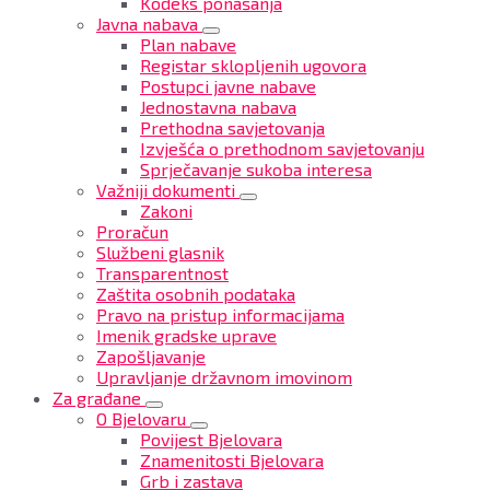
Kodeks ponašanja
Javna nabava
Plan nabave
Registar sklopljenih ugovora
Postupci javne nabave
Jednostavna nabava
Prethodna savjetovanja
Izvješća o prethodnom savjetovanju
Sprječavanje sukoba interesa
Važniji dokumenti
Zakoni
Proračun
Službeni glasnik
Transparentnost
Zaštita osobnih podataka
Pravo na pristup informacijama
Imenik gradske uprave
Zapošljavanje
Upravljanje državnom imovinom
Za građane
O Bjelovaru
Povijest Bjelovara
Znamenitosti Bjelovara
Grb i zastava