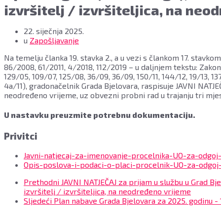
izvršitelj / izvršiteljica, na ne
22. siječnja 2025.
u
Zapošljavanje
Na temelju članka 19. stavka 2., a u vezi s člankom 17. stavk
86/2008, 61/2011, 4/2018, 112/2019 – u daljnjem tekstu: Zakon
129/05, 109/07, 125/08, 36/09, 36/09, 150/11, 144/12, 19/13, 13
4a/11), gradonačelnik Grada Bjelovara, raspisuje JAVNI NATJEČ
neodređeno vrijeme, uz obvezni probni rad u trajanju tri mje
U nastavku preuzmite potrebnu dokumentaciju.
Privitci
Javni-natjecaj-za-imenovanje-procelnika-UO-za-odgoj
Opis-poslova-i-podaci-o-placi-procelnik-UO-za-odgoj
Prethodni
JAVNI NATJEČAJ za prijam u službu u Grad Bje
izvršitelj / izvršiteljica, na neodređeno vrijeme
Sljedeći
Plan nabave Grada Bjelovara za 2025. godinu - 