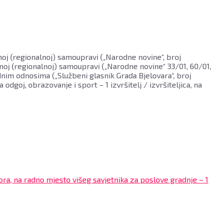
čnoj (regionalnoj) samoupravi („Narodne novine“, broj
čnoj (regionalnoj) samoupravi („Narodne novine“ 33/01, 60/01,
radnim odnosima („Službeni glasnik Grada Bjelovara“, broj
goj, obrazovanje i sport – 1 izvršitelj / izvršiteljica, na
ora, na radno mjesto višeg savjetnika za poslove gradnje – 1