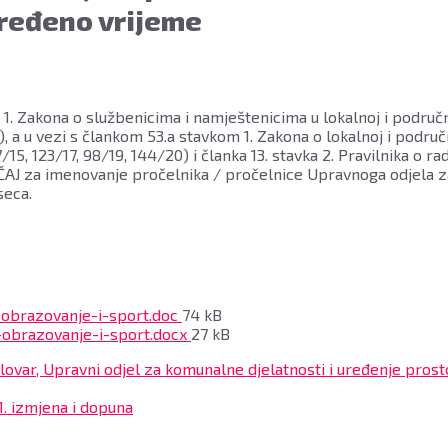
određeno vrijeme
om 1. Zakona o službenicima i namještenicima u lokalnoj i podru
), a u vezi s člankom 53.a stavkom 1. Zakona o lokalnoj i podru
7/15, 123/17, 98/19, 144/20) i članka 13. stavka 2. Pravilnika o 
AJ za imenovanje pročelnika / pročelnice Upravnoga odjela za od
seca.
File
-obrazovanje-i-sport.doc
74 kB
size:
File
-obrazovanje-i-sport.docx
27 kB
size:
lovar, Upravni odjel za komunalne djelatnosti i uređenje prost
1. izmjena i dopuna