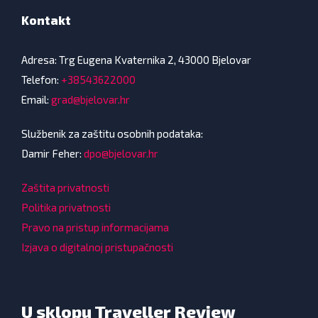
Kontakt
Adresa: Trg Eugena Kvaternika 2, 43000 Bjelovar
Telefon:
+38543622000
Email:
grad@bjelovar.hr
Službenik za zaštitu osobnih podataka:
Damir Feher:
dpo@bjelovar.hr
Zaštita privatnosti
Politika privatnosti
Pravo na pristup informacijama
Izjava o digitalnoj pristupačnosti
U sklopu Traveller Review