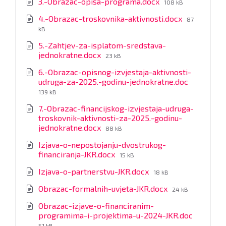
File
3.-Obrazac-opisa-programa.docx
108 kB
size:
File
4.-Obrazac-troskovnika-aktivnosti.docx
87
size:
kB
5.-Zahtjev-za-isplatom-sredstava-
File
jednokratne.docx
23 kB
size:
6.-Obrazac-opisnog-izvjestaja-aktivnosti-
File
udruga-za-2025.-godinu-jednokratne.doc
size:
139 kB
7.-Obrazac-financijskog-izvjestaja-udruga-
troskovnik-aktivnosti-za-2025.-godinu-
File
jednokratne.docx
88 kB
size:
Izjava-o-nepostojanju-dvostrukog-
File
financiranja-JKR.docx
15 kB
size:
File
Izjava-o-partnerstvu-JKR.docx
18 kB
size:
File
Obrazac-formalnih-uvjeta-JKR.docx
24 kB
size:
Obrazac-izjave-o-financiranim-
File
programima-i-projektima-u-2024-JKR.doc
size:
51 kB