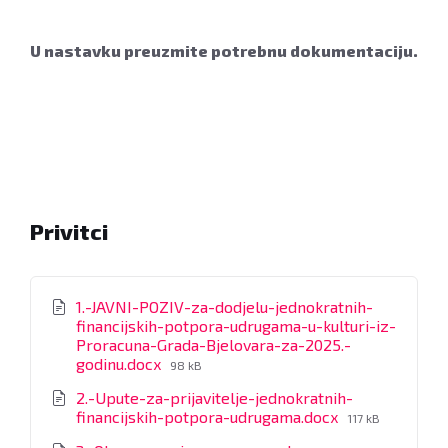
U nastavku preuzmite potrebnu dokumentaciju.
Privitci
1.-JAVNI-POZIV-za-dodjelu-jednokratnih-
financijskih-potpora-udrugama-u-kulturi-iz-
Proracuna-Grada-Bjelovara-za-2025.-
File
godinu.docx
98 kB
size:
2.-Upute-za-prijavitelje-jednokratnih-
File
financijskih-potpora-udrugama.docx
117 kB
size: