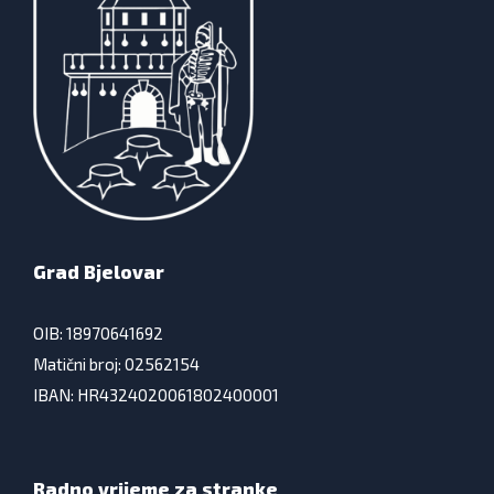
Grad Bjelovar
OIB: 18970641692
Matični broj: 02562154
IBAN: HR4324020061802400001
Radno vrijeme za stranke