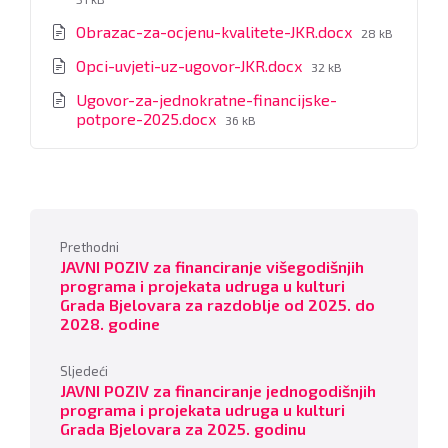
File
Obrazac-za-ocjenu-kvalitete-JKR.docx
28 kB
size:
File
Opci-uvjeti-uz-ugovor-JKR.docx
32 kB
size:
Ugovor-za-jednokratne-financijske-
File
potpore-2025.docx
36 kB
size:
Prethodni
JAVNI POZIV za financiranje višegodišnjih
programa i projekata udruga u kulturi
Grada Bjelovara za razdoblje od 2025. do
2028. godine
Sljedeći
JAVNI POZIV za financiranje jednogodišnjih
programa i projekata udruga u kulturi
Grada Bjelovara za 2025. godinu