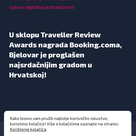
Izjava o digitalnoj pristupačnosti
U sklopu Traveller Review
Awards nagrada Booking.coma,
Bjelovar je proglašen
najsrdačnijim gradom u
Hrvatskoj!
Kako bismo vam pružili najbolje korisničko iskustvo,
koristimo kolačiće! Više o kolačićima saznajte na stranici
Korištenje kolačića
.