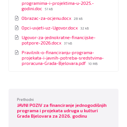
programima-i-projektima-u-2025.-
File
godini.doc
51 kB
size:
File
Obrazac-za-ocjenu.docx
28 kB
size:
File
Opci-uvjeti-uz-Ugovor.docx
32 kB
size:
Ugovor-za-jednokratne-financijske-
File
potpore-2026.docx
37 kB
size:
Pravilnik-o-financiranju-programa-
projekata-i-javnih-potreba-sredstvima-
File
proracuna-Grada-Bjelovara.pdf
10 MB
size:
Prethodni
JAVNI POZIV za financiranje jednogodišnjih
programa i projekata udruga u kulturi
Grada Bjelovara za 2026. godinu