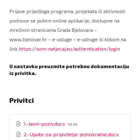
Prijave prijedloga programa, projekata ili aktivnosti
podnose se putem online aplikacije, dostupne na
mrežnim stranicama Grada Bjelovara –
www.bjelovar.hr – e-usluge – e-udruge ili klikom na
link
https://som-natjecaj.eu/authentication/login
U nastavku preuzmite potrebnu dokumentaciju
iz privitka.
Privitci
File
1.-Javni-poziv.docx
99 kB
size:
File
2.-Upute-za-prijavitelje-jednokratne.docx
size: