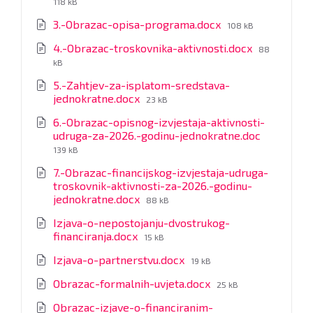
118 kB
File
3.-Obrazac-opisa-programa.docx
108 kB
size:
File
4.-Obrazac-troskovnika-aktivnosti.docx
88
size:
kB
5.-Zahtjev-za-isplatom-sredstava-
File
jednokratne.docx
23 kB
size:
6.-Obrazac-opisnog-izvjestaja-aktivnosti-
File
udruga-za-2026.-godinu-jednokratne.doc
size:
139 kB
7.-Obrazac-financijskog-izvjestaja-udruga-
troskovnik-aktivnosti-za-2026.-godinu-
File
jednokratne.docx
88 kB
size:
Izjava-o-nepostojanju-dvostrukog-
File
financiranja.docx
15 kB
size:
File
Izjava-o-partnerstvu.docx
19 kB
size:
File
Obrazac-formalnih-uvjeta.docx
25 kB
size:
Obrazac-izjave-o-financiranim-