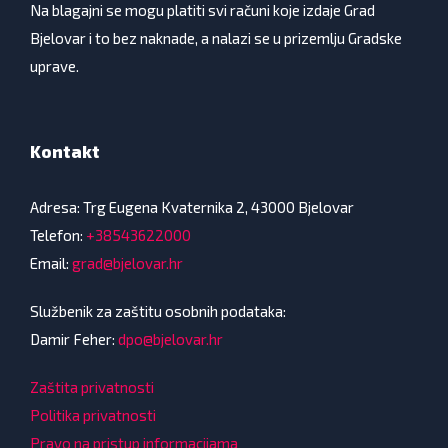
Na blagajni se mogu platiti svi računi koje izdaje Grad
Bjelovar i to bez naknade, a nalazi se u prizemlju Gradske
uprave.
Kontakt
Adresa: Trg Eugena Kvaternika 2, 43000 Bjelovar
Telefon:
+38543622000
Email:
grad@bjelovar.hr
Službenik za zaštitu osobnih podataka:
Damir Feher:
dpo@bjelovar.hr
Zaštita privatnosti
Politika privatnosti
Pravo na pristup informacijama