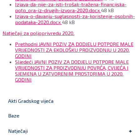
size:
Izjava-da-nije-za-isti-trošak-tražena-financijska-
File
potp_ora-iz-drugih-izvora-2020.docx
48 kB
size:
Izjava-o-davanju-suglasnosti-za-koristenje-osobnih-
File
podataka-2020.docx
48 kB
size:
Natječaji za poljoprivredu 2020.
Prethodni
JAVNI POZIV ZA DODJELU POTPORE MALE
VRIJEDNOSTI ZA EKOLOŠKU PROIZVODNJU U 2020.
GODINI
Sljedeći
JAVNI POZIV ZA DODJELU POTPORE MALE
VRIJEDNOSTI ZA PROIZVODNJU POVRĆA, CVIJEĆA I
SJEMENA U ZATVORENIM PROSTORIMA U 2020.
GODINI
Akti Gradskog vijeća
Baze
Natječaji