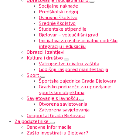
Socijalne naknade
Predškolski odgoj
Osnovno školstvo
Srednje školstvo
Studentske stipendije
Bjelovar – veleučilišni grad
Inicijativa za psihosocijalnu podršku,
integraciju i edukaciju
Obrasci i zahtjevi
Kultura i društvo
Vatrogastvo i civilna zaštita
Godišnji raspored manifestacija
Sport
Športska zajednica Grada Bjelovara
Gradsko poduzeće za upravljanje
sportskim objektima
Savjetovanje s javnošću
Otvorena savjetovanja
Zatvorena savjetovanja
Geoportal Grada Bjelovara
Za poduzetnike
Osnovne informacije
Zašto investirati u Bjelovar?