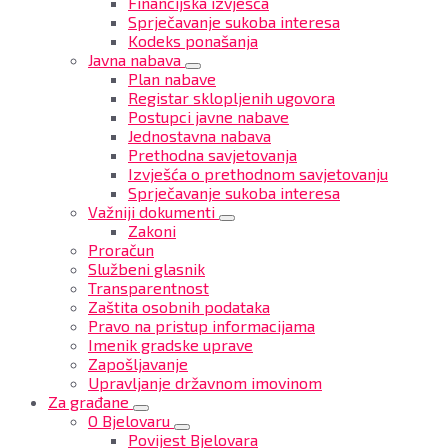
Financijska izvješća
Sprječavanje sukoba interesa
Kodeks ponašanja
Javna nabava
Plan nabave
Registar sklopljenih ugovora
Postupci javne nabave
Jednostavna nabava
Prethodna savjetovanja
Izvješća o prethodnom savjetovanju
Sprječavanje sukoba interesa
Važniji dokumenti
Zakoni
Proračun
Službeni glasnik
Transparentnost
Zaštita osobnih podataka
Pravo na pristup informacijama
Imenik gradske uprave
Zapošljavanje
Upravljanje državnom imovinom
Za građane
O Bjelovaru
Povijest Bjelovara