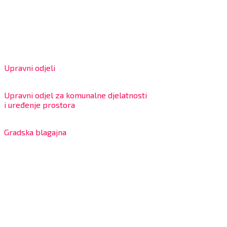
OIB: 18970641692
Matični broj: 02562154
IBAN: HR4324020061802400001
Radno vrijeme za stranke
Upravni odjeli
8:00 – 13:00 sati
Upravni odjel za komunalne djelatnosti
i uređenje prostora
7:30 – 12:00 sati
Gradska blagajna
7:30 – 14:00 sati (utorkom i četvrtkom)
Dnevni odmor od 10:00 do 10:30 sati
Na blagajni se mogu platiti svi računi koje izdaje Grad
Bjelovar i to bez naknade, a nalazi se u prizemlju Gradske
uprave.
Kontakt