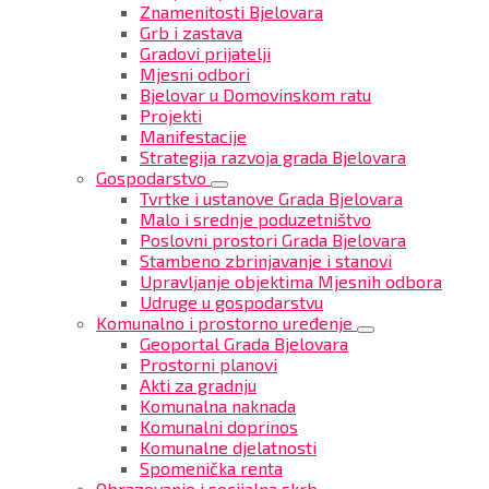
Znamenitosti Bjelovara
Grb i zastava
Gradovi prijatelji
Mjesni odbori
Bjelovar u Domovinskom ratu
Projekti
Manifestacije
Strategija razvoja grada Bjelovara
Gospodarstvo
Tvrtke i ustanove Grada Bjelovara
Malo i srednje poduzetništvo
Poslovni prostori Grada Bjelovara
Stambeno zbrinjavanje i stanovi
Upravljanje objektima Mjesnih odbora
Udruge u gospodarstvu
Komunalno i prostorno uređenje
Geoportal Grada Bjelovara
Prostorni planovi
Akti za gradnju
Komunalna naknada
Komunalni doprinos
Komunalne djelatnosti
Spomenička renta
Obrazovanje i socijalna skrb