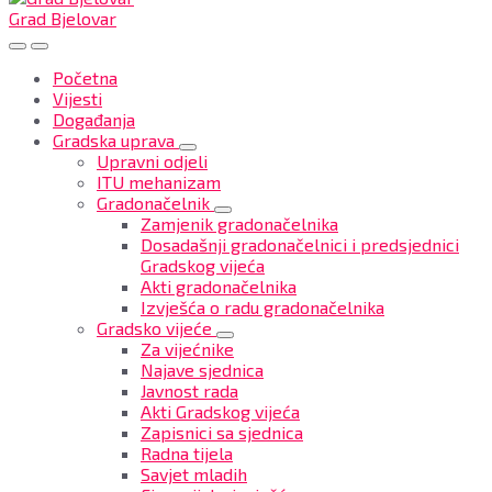
Grad Bjelovar
Početna
Vijesti
Događanja
Gradska uprava
Upravni odjeli
ITU mehanizam
Gradonačelnik
Zamjenik gradonačelnika
Dosadašnji gradonačelnici i predsjednici
Gradskog vijeća
Akti gradonačelnika
Izvješća o radu gradonačelnika
Gradsko vijeće
Za vijećnike
Najave sjednica
Javnost rada
Akti Gradskog vijeća
Zapisnici sa sjednica
Radna tijela
Savjet mladih