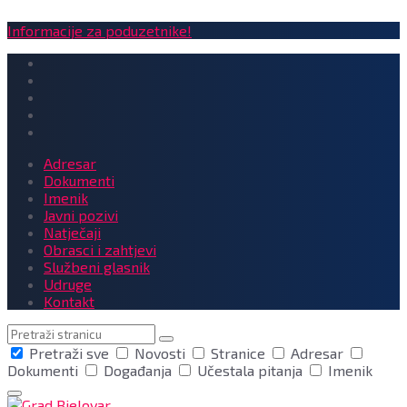
Informacije za poduzetnike!
Adresar
Dokumenti
Imenik
Javni pozivi
Natječaji
Obrasci i zahtjevi
Službeni glasnik
Udruge
Kontakt
Pretraga
Pretraži sve
Novosti
Stranice
Adresar
Dokumenti
Događanja
Učestala pitanja
Imenik