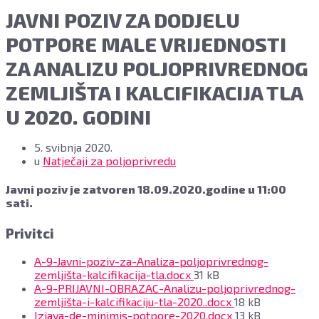
JAVNI POZIV ZA DODJELU
POTPORE MALE VRIJEDNOSTI
ZA ANALIZU POLJOPRIVREDNOG
ZEMLJIŠTA I KALCIFIKACIJA TLA
U 2020. GODINI
5. svibnja 2020.
u
Natječaji za poljoprivredu
Javni poziv je zatvoren 18.09.2020.godine u 11:00
sati.
Privitci
A-9-Javni-poziv-za-Analiza-poljoprivrednog-
File
zemljišta-kalcifikacija-tla.docx
31 kB
size:
A-9-PRIJAVNI-OBRAZAC-Analizu-poljoprivrednog-
File
zemljišta-i-kalcifikaciju-tla-2020..docx
18 kB
size:
File
Izjava-de-minimis-potpore-2020.docx
13 kB