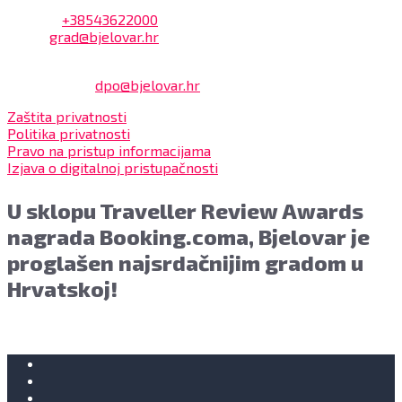
Adresa: Trg Eugena Kvaternika 2, 43000 Bjelovar
Telefon:
+38543622000
Email:
grad@bjelovar.hr
Službenik za zaštitu osobnih podataka:
Damir Feher:
dpo@bjelovar.hr
Zaštita privatnosti
Politika privatnosti
Pravo na pristup informacijama
Izjava o digitalnoj pristupačnosti
U sklopu Traveller Review Awards
nagrada Booking.coma, Bjelovar je
proglašen najsrdačnijim gradom u
Hrvatskoj!