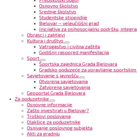
Osnovno školstvo
Srednje školstvo
Studentske stipendije
Bjelovar – veleučilišni grad
Inicijativa za psihosocijalnu podršku, integrac
Obrasci i zahtjevi
Kultura i društvo
Vatrogastvo i civilna zaštita
Godišnji raspored manifestacija
Sport
Športska zajednica Grada Bjelovara
Gradsko poduzeće za upravljanje sportskim
Savjetovanje s javnošću
Otvorena savjetovanja
Zatvorena savjetovanja
Geoportal Grada Bjelovara
Za poduzetnike
Osnovne informacije
Zašto investirati u Bjelovar?
Troškovi poslovanja
Olakšice za poduzetnike
Osnivanje poslovnog subjekta
Akti za gradnju