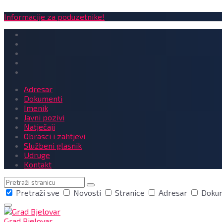
Informacije za poduzetnike!
Adresar
Dokumenti
Imenik
Javni pozivi
Natječaji
Obrasci i zahtjevi
Službeni glasnik
Udruge
Kontakt
Pretraga
Pretraži sve
Novosti
Stranice
Adresar
Doku
Grad Bjelovar