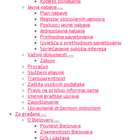
Kodeks ponašanja
Javna nabava
Plan nabave
Registar sklopljenih ugovora
Postupci javne nabave
Jednostavna nabava
Prethodna savjetovanja
Izvješća o prethodnom savjetovanju
Sprječavanje sukoba interesa
Važniji dokumenti
Zakoni
Proračun
Službeni glasnik
Transparentnost
Zaštita osobnih podataka
Pravo na pristup informacijama
Imenik gradske uprave
Zapošljavanje
Upravljanje državnom imovinom
Za građane
O Bjelovaru
Povijest Bjelovara
Znamenitosti Bjelovara
Grb i zastava