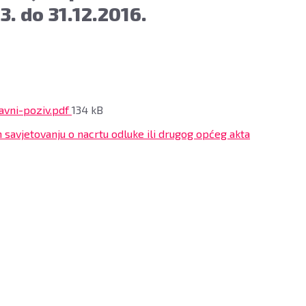
3. do 31.12.2016.
File
avni-poziv.pdf
134 kB
size:
 savjetovanju o nacrtu odluke ili drugog općeg akta