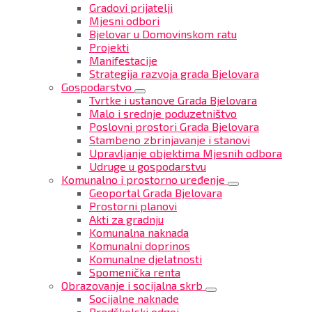
Gradovi prijatelji
Mjesni odbori
Bjelovar u Domovinskom ratu
Projekti
Manifestacije
Strategija razvoja grada Bjelovara
Gospodarstvo
Tvrtke i ustanove Grada Bjelovara
Malo i srednje poduzetništvo
Poslovni prostori Grada Bjelovara
Stambeno zbrinjavanje i stanovi
Upravljanje objektima Mjesnih odbora
Udruge u gospodarstvu
Komunalno i prostorno uređenje
Geoportal Grada Bjelovara
Prostorni planovi
Akti za gradnju
Komunalna naknada
Komunalni doprinos
Komunalne djelatnosti
Spomenička renta
Obrazovanje i socijalna skrb
Socijalne naknade
Predškolski odgoj