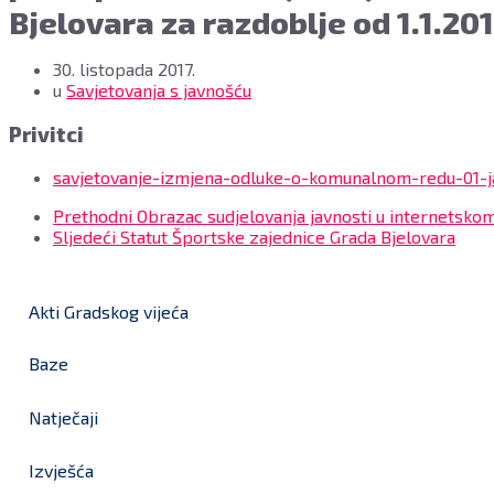
Bjelovara za razdoblje od 1.1.201
30. listopada 2017.
u
Savjetovanja s javnošću
Privitci
savjetovanje-izmjena-odluke-o-komunalnom-redu-01-j
Prethodni
Obrazac sudjelovanja javnosti u internetskom
Sljedeći
Statut Športske zajednice Grada Bjelovara
Akti Gradskog vijeća
Baze
Natječaji
Izvješća