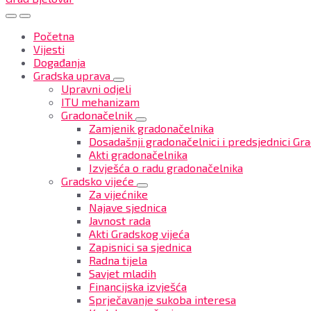
Početna
Vijesti
Događanja
Gradska uprava
Upravni odjeli
ITU mehanizam
Gradonačelnik
Zamjenik gradonačelnika
Dosadašnji gradonačelnici i predsjednici Gra
Akti gradonačelnika
Izvješća o radu gradonačelnika
Gradsko vijeće
Za vijećnike
Najave sjednica
Javnost rada
Akti Gradskog vijeća
Zapisnici sa sjednica
Radna tijela
Savjet mladih
Financijska izvješća
Sprječavanje sukoba interesa