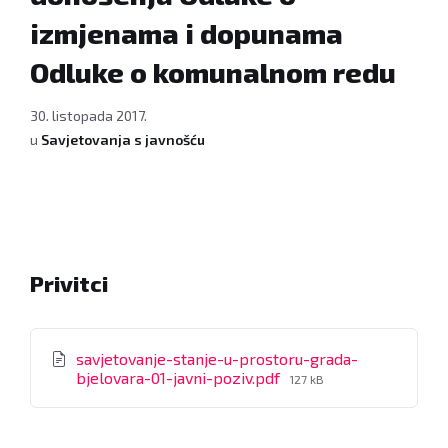
izmjenama i dopunama
Odluke o komunalnom redu
30. listopada 2017.
u
Savjetovanja s javnošću
Privitci
savjetovanje-stanje-u-prostoru-grada-
File
bjelovara-01-javni-poziv.pdf
127 kB
size: