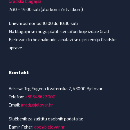
Gradska blagajna
7:30 – 14:00 sati (utorkom i četvrtkom)
Dnevni odmor od 10:00 do 10:30 sati
Na blagajni se mogu platiti svi računi koje izdaje Grad
Bjelovar i to bez naknade, a nalazi se u prizemlju Gradske
uprave.
Kontakt
Adresa: Trg Eugena Kvaternika 2, 43000 Bjelovar
Telefon:
+38543622000
Email:
grad@bjelovar.hr
Službenik za zaštitu osobnih podataka:
Damir Feher:
dpo@bjelovar.hr