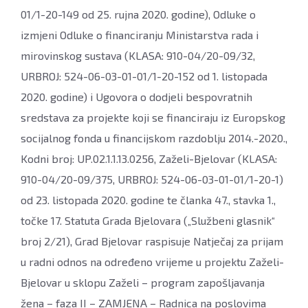
01/1-20-149 od 25. rujna 2020. godine), Odluke o
izmjeni Odluke o financiranju Ministarstva rada i
mirovinskog sustava (KLASA: 910-04/20-09/32,
URBROJ: 524-06-03-01-01/1-20-152 od 1. listopada
2020. godine) i Ugovora o dodjeli bespovratnih
sredstava za projekte koji se financiraju iz Europskog
socijalnog fonda u financijskom razdoblju 2014.-2020.,
Kodni broj: UP.02.1.1.13.0256, Zaželi-Bjelovar (KLASA:
910-04/20-09/375, URBROJ: 524-06-03-01-01/1-20-1)
od 23. listopada 2020. godine te članka 47., stavka 1.,
točke 17. Statuta Grada Bjelovara („Službeni glasnik“
broj 2/21), Grad Bjelovar raspisuje Natječaj za prijam
u radni odnos na određeno vrijeme u projektu Zaželi-
Bjelovar u sklopu Zaželi – program zapošljavanja
žena – faza II – ZAMJENA – Radnica na poslovima