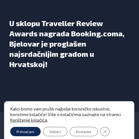
U sklopu Traveller Review
Awards nagrada Booking.coma,
Bjelovar je proglašen
najsrdačnijim gradom u
Hrvatskoj!
Kako bismo vam pružili najbolje korisničko iskustvo,
koristimo kolačiće! Više o kolačićima saznajte na stranici
Korištenje kolačića
.
Close GDPR Cooki
Prihvaćam
Odbaci
Postavke
Grad Bjelovar © Sva prava pridržana 2026. | WEB
DESIGN