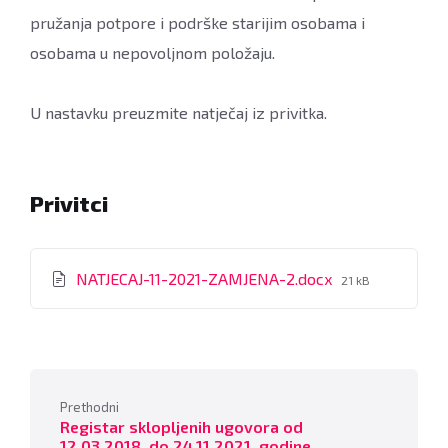
pružanja potpore i podrške starijim osobama i
osobama u nepovoljnom položaju.
U nastavku preuzmite natječaj iz privitka.
Privitci
File
NATJECAJ-11-2021-ZAMJENA-2.docx
21 kB
size:
Prethodni
Registar sklopljenih ugovora od
12.03.2018. do 24.11.2021. godine