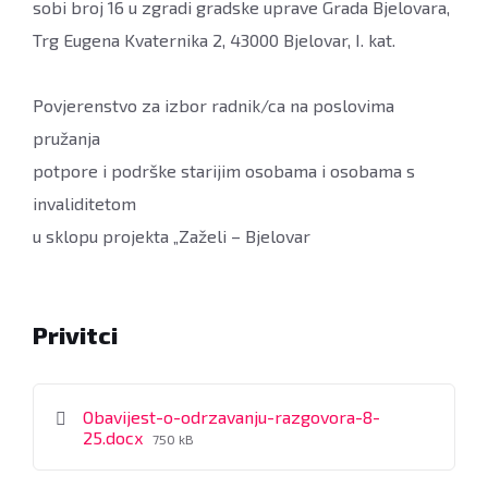
sobi broj 16 u zgradi gradske uprave Grada Bjelovara,
Trg Eugena Kvaternika 2, 43000 Bjelovar, I. kat.
Povjerenstvo za izbor radnik/ca na poslovima
pružanja
potpore i podrške starijim osobama i osobama s
invaliditetom
u sklopu projekta „Zaželi – Bjelovar
Privitci
Obavijest-o-odrzavanju-razgovora-8-
File
25.docx
750 kB
size: