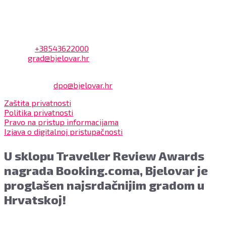
Kontakt
Adresa: Trg Eugena Kvaternika 2, 43000 Bjelovar
Telefon:
+38543622000
Email:
grad@bjelovar.hr
Službenik za zaštitu osobnih podataka:
Damir Feher:
dpo@bjelovar.hr
Zaštita privatnosti
Politika privatnosti
Pravo na pristup informacijama
Izjava o digitalnoj pristupačnosti
U sklopu Traveller Review Awards
nagrada Booking.coma, Bjelovar je
proglašen najsrdačnijim gradom u
Hrvatskoj!