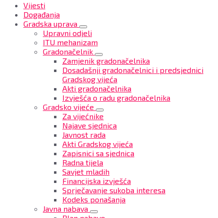
Vijesti
Događanja
Gradska uprava
Upravni odjeli
ITU mehanizam
Gradonačelnik
Zamjenik gradonačelnika
Dosadašnji gradonačelnici i predsjednici
Gradskog vijeća
Akti gradonačelnika
Izvješća o radu gradonačelnika
Gradsko vijeće
Za vijećnike
Najave sjednica
Javnost rada
Akti Gradskog vijeća
Zapisnici sa sjednica
Radna tijela
Savjet mladih
Financijska izvješća
Sprječavanje sukoba interesa
Kodeks ponašanja
Javna nabava
Plan nabave