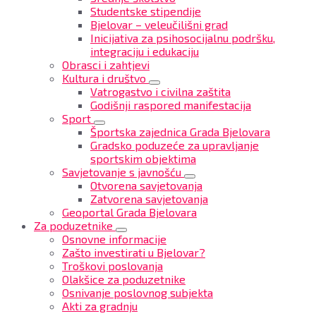
Studentske stipendije
Bjelovar – veleučilišni grad
Inicijativa za psihosocijalnu podršku,
integraciju i edukaciju
Obrasci i zahtjevi
Kultura i društvo
Vatrogastvo i civilna zaštita
Godišnji raspored manifestacija
Sport
Športska zajednica Grada Bjelovara
Gradsko poduzeće za upravljanje
sportskim objektima
Savjetovanje s javnošću
Otvorena savjetovanja
Zatvorena savjetovanja
Geoportal Grada Bjelovara
Za poduzetnike
Osnovne informacije
Zašto investirati u Bjelovar?
Troškovi poslovanja
Olakšice za poduzetnike
Osnivanje poslovnog subjekta
Akti za gradnju