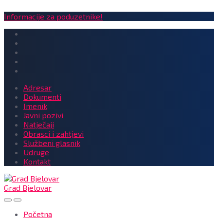
Informacije za poduzetnike!
Adresar
Dokumenti
Imenik
Javni pozivi
Natječaji
Obrasci i zahtjevi
Službeni glasnik
Udruge
Kontakt
Grad Bjelovar
Početna