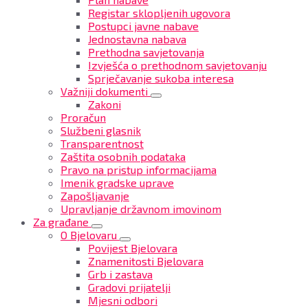
Registar sklopljenih ugovora
Postupci javne nabave
Jednostavna nabava
Prethodna savjetovanja
Izvješća o prethodnom savjetovanju
Sprječavanje sukoba interesa
Važniji dokumenti
Zakoni
Proračun
Službeni glasnik
Transparentnost
Zaštita osobnih podataka
Pravo na pristup informacijama
Imenik gradske uprave
Zapošljavanje
Upravljanje državnom imovinom
Za građane
O Bjelovaru
Povijest Bjelovara
Znamenitosti Bjelovara
Grb i zastava
Gradovi prijatelji
Mjesni odbori