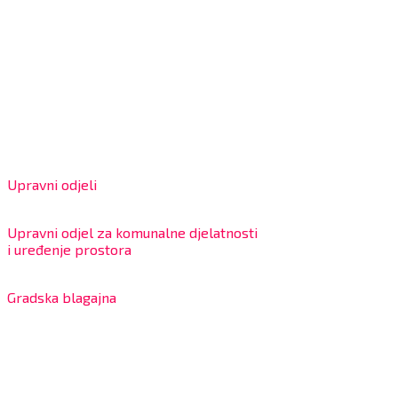
Grad Bjelovar
OIB: 18970641692
Matični broj: 02562154
IBAN: HR4324020061802400001
Radno vrijeme za stranke
Upravni odjeli
8:00 – 13:00 sati
Upravni odjel za komunalne djelatnosti
i uređenje prostora
7:30 – 12:00 sati
Gradska blagajna
7:30 – 14:00 sati (utorkom i četvrtkom)
Dnevni odmor od 10:00 do 10:30 sati
Na blagajni se mogu platiti svi računi koje izdaje Grad
Bjelovar i to bez naknade, a nalazi se u prizemlju Gradske
uprave.