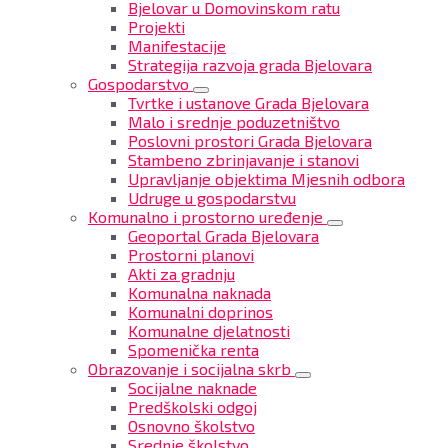
Bjelovar u Domovinskom ratu
Projekti
Manifestacije
Strategija razvoja grada Bjelovara
Gospodarstvo
Tvrtke i ustanove Grada Bjelovara
Malo i srednje poduzetništvo
Poslovni prostori Grada Bjelovara
Stambeno zbrinjavanje i stanovi
Upravljanje objektima Mjesnih odbora
Udruge u gospodarstvu
Komunalno i prostorno uređenje
Geoportal Grada Bjelovara
Prostorni planovi
Akti za gradnju
Komunalna naknada
Komunalni doprinos
Komunalne djelatnosti
Spomenička renta
Obrazovanje i socijalna skrb
Socijalne naknade
Predškolski odgoj
Osnovno školstvo
Srednje školstvo