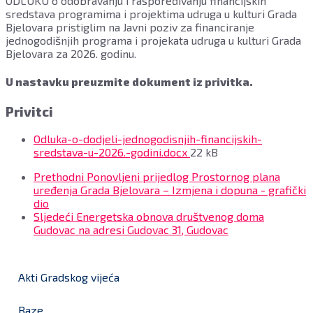
ODLUKU o odobravanju i raspoređivanju financijskih
sredstava programima i projektima udruga u kulturi Grada
Bjelovara pristiglim na Javni poziv za financiranje
jednogodišnjih programa i projekata udruga u kulturi Grada
Bjelovara za 2026. godinu.
U nastavku preuzmite dokument iz privitka.
Privitci
Odluka-o-dodjeli-jednogodisnjih-financijskih-
File
sredstava-u-2026.-godini.docx
22 kB
size:
Prethodni
Ponovljeni prijedlog Prostornog plana
uređenja Grada Bjelovara – Izmjena i dopuna - grafički
dio
Sljedeći
Energetska obnova društvenog doma
Gudovac na adresi Gudovac 31, Gudovac
Akti Gradskog vijeća
Baze