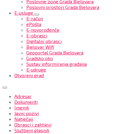
Poslovne zone Grada Bjelovara
Poslovni prostori Grada Bjelovara
E-usluge
E-račun
ePošta
E-novorođenče
E-obrasci
Digitalni obrasci
Bjelovar Wifi
Geoportal Grada Bjelovara
Gradsko oko
Sustav informiranja građana
E-udruge
Otvoreni grad
Adresar
Dokumenti
Imenik
Javni pozivi
Natječaji
Obrasci i zahtjevi
Službeni glasnik