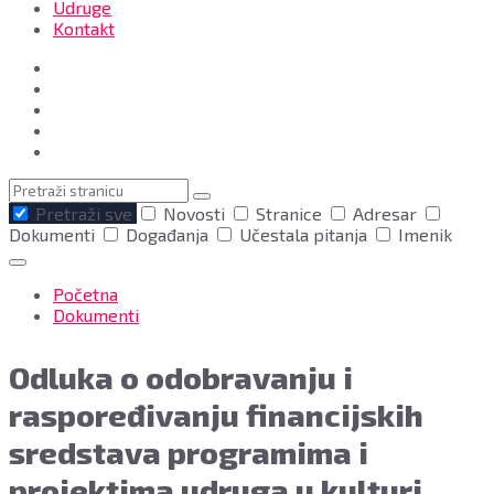
Udruge
Kontakt
Pretraga
Pretraži sve
Novosti
Stranice
Adresar
Dokumenti
Događanja
Učestala pitanja
Imenik
Početna
Dokumenti
Odluka o odobravanju i
raspoređivanju financijskih
sredstava programima i
projektima udruga u kulturi