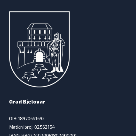
Grad Bjelovar
OIB: 18970641692
Matični broj: 02562154
IBAN: HR4324020061802400001