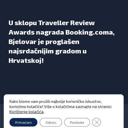
U sklopu Traveller Review
Awards nagrada Booking.coma,
Bjelovar je proglašen
najsrdačnijim gradom u
Hrvatskoj!
Kako bismo vam pružili najbolje korisničko iskustvo,
koristimo kolačiće! Više o kolačićima saznajte na stranici
Korištenje kolačića
.
Close GDPR Cooki
Prihvaćam
Odbaci
Postavke
Grad Bjelovar © Sva prava pridržana 2026. | WEB
DESIGN