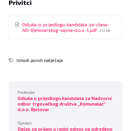
Privitci
Odluka-o-prijedlogu-kandidata-za-clana-
File
NO-Bjelovarskog-sajma-d.o.o.-1.pdf
272 kB
size:
Ishodi javnih natječaja
Prethodni
Odluka o prijedlogu kandidata za Nadzorni
odbor trgovačkog društva „Komunalac“
d.o.o. Bjelovar
Sljedeći
Oglas za prijam u radni odnos na određeno