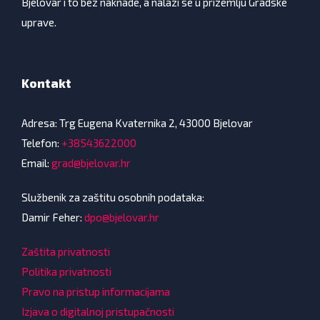
Bjelovar i to bez naknade, a nalazi se u prizemlju Gradske
uprave.
Kontakt
Adresa: Trg Eugena Kvaternika 2, 43000 Bjelovar
Telefon:
+38543622000
Email:
grad@bjelovar.hr
Službenik za zaštitu osobnih podataka:
Damir Feher:
dpo@bjelovar.hr
Zaštita privatnosti
Politika privatnosti
Pravo na pristup informacijama
Izjava o digitalnoj pristupačnosti