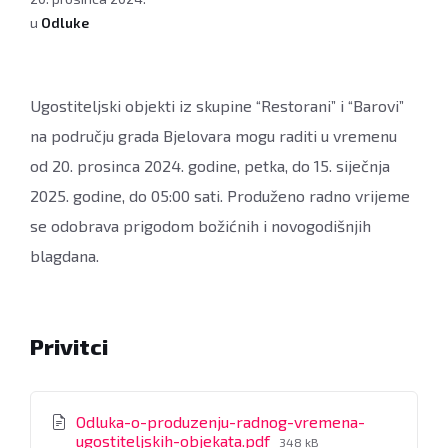
u
Odluke
Ugostiteljski objekti iz skupine “Restorani” i “Barovi”
na području grada Bjelovara mogu raditi u vremenu
od 20. prosinca 2024. godine, petka, do 15. siječnja
2025. godine, do 05:00 sati. Produženo radno vrijeme
se odobrava prigodom božićnih i novogodišnjih
blagdana.
Privitci
Odluka-o-produzenju-radnog-vremena-
File
ugostiteljskih-objekata.pdf
348 kB