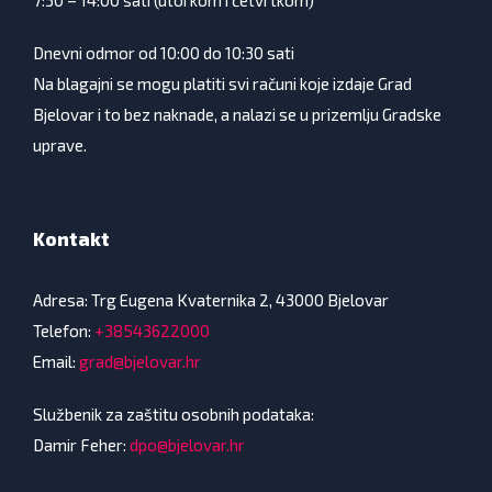
Dnevni odmor od 10:00 do 10:30 sati
Na blagajni se mogu platiti svi računi koje izdaje Grad
Bjelovar i to bez naknade, a nalazi se u prizemlju Gradske
uprave.
Kontakt
Adresa: Trg Eugena Kvaternika 2, 43000 Bjelovar
Telefon:
+38543622000
Email:
grad@bjelovar.hr
Službenik za zaštitu osobnih podataka:
Damir Feher:
dpo@bjelovar.hr