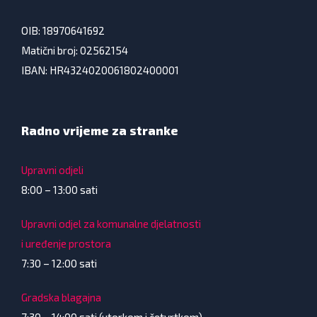
OIB: 18970641692
Matični broj: 02562154
IBAN: HR4324020061802400001
Radno vrijeme za stranke
Upravni odjeli
8:00 – 13:00 sati
Upravni odjel za komunalne djelatnosti
i uređenje prostora
7:30 – 12:00 sati
Gradska blagajna
7:30 – 14:00 sati (utorkom i četvrtkom)