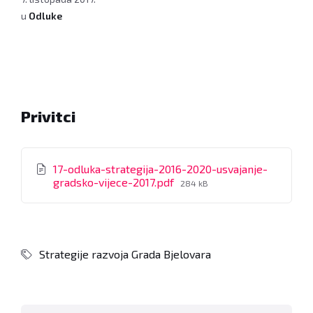
u
Odluke
Privitci
17-odluka-strategija-2016-2020-usvajanje-
File
gradsko-vijece-2017.pdf
284 kB
size:
Strategije razvoja Grada Bjelovara