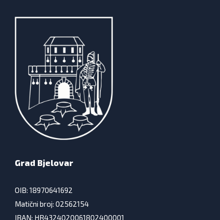
Grad Bjelovar
OIB: 18970641692
Matični broj: 02562154
IBAN: HR4324020061802400001