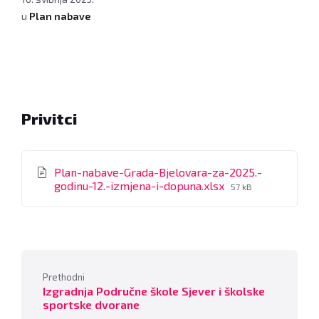
u
Plan nabave
Privitci
Plan-nabave-Grada-Bjelovara-za-2025.-
File
godinu-12.-izmjena-i-dopuna.xlsx
57 kB
size:
Prethodni
Izgradnja Područne škole Sjever i školske
sportske dvorane