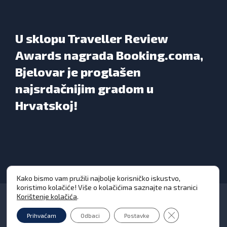
U sklopu Traveller Review
Awards nagrada Booking.coma,
Bjelovar je proglašen
najsrdačnijim gradom u
Hrvatskoj!
Kako bismo vam pružili najbolje korisničko iskustvo,
koristimo kolačiće! Više o kolačićima saznajte na stranici
Korištenje kolačića
.
Close GDPR Cooki
Prihvaćam
Odbaci
Postavke
Grad Bjelovar © Sva prava pridržana 2026. | WEB
DESIGN