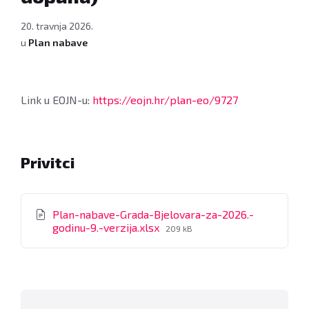
20. travnja 2026.
u
Plan nabave
Link u EOJN-u:
https://eojn.hr/plan-eo/9727
Privitci
Plan-nabave-Grada-Bjelovara-za-2026.-
File
godinu-9.-verzija.xlsx
209 kB
size: