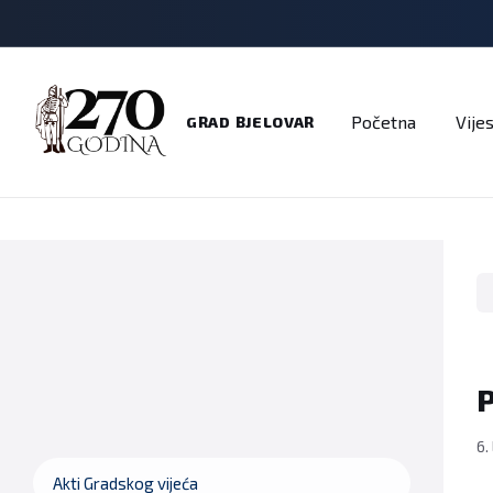
Adresar
Dokumenti
Imenik
Javni pozivi
Na
Početna
Vijes
GRAD BJELOVAR
P
6.
Akti Gradskog vijeća