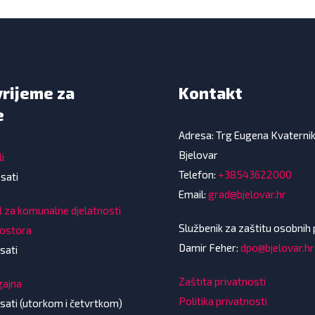
vrijeme za
Kontakt
e
Adresa: Trg Eugena Kvaterni
Bjelovar
i
Telefon:
+38543622000
 sati
Email:
grad@bjelovar.hr
l za komunalne djelatnosti
Službenik za zaštitu osobnih
rostora
Damir Feher:
dpo@bjelovar.hr
sati
Zaštita privatnosti
gajna
Politika privatnosti
 sati (utorkom i četvrtkom)