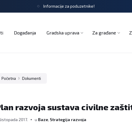
Informacije za poduzetnike!
tječaji
Obrasci i zahtjevi
Službeni glasnik
Udruge
ti
Događanja
Gradska uprava
Za građane
Z
Početna
Dokumenti
lan razvoja sustava civilne zašti
 listopada 2017.
u
Baze
,
Strategija razvoja