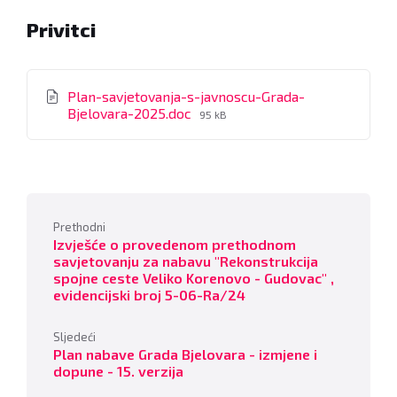
Privitci
Plan-savjetovanja-s-javnoscu-Grada-
File
Bjelovara-2025.doc
95 kB
size:
Prethodni
Izvješće o provedenom prethodnom
savjetovanju za nabavu "Rekonstrukcija
spojne ceste Veliko Korenovo - Gudovac" ,
evidencijski broj 5-06-Ra/24
Sljedeći
Plan nabave Grada Bjelovara - izmjene i
dopune - 15. verzija