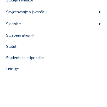
Savjetovanje s javnošću
Sjednice
Službeni glasnik
Statut
Studentske stipendije
Udruge
Grad Bjelovar
OIB: 18970641692
Matični broj: 02562154