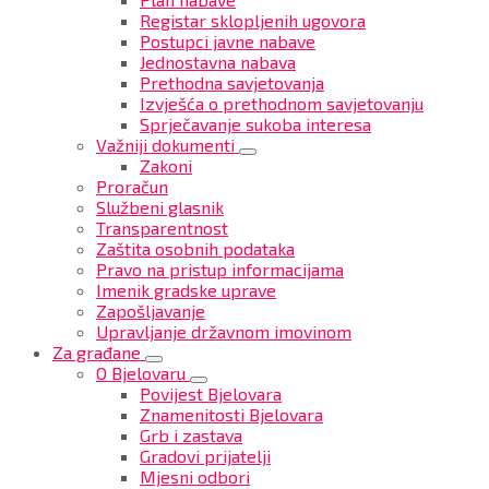
Registar sklopljenih ugovora
Postupci javne nabave
Jednostavna nabava
Prethodna savjetovanja
Izvješća o prethodnom savjetovanju
Sprječavanje sukoba interesa
Važniji dokumenti
Zakoni
Proračun
Službeni glasnik
Transparentnost
Zaštita osobnih podataka
Pravo na pristup informacijama
Imenik gradske uprave
Zapošljavanje
Upravljanje državnom imovinom
Za građane
O Bjelovaru
Povijest Bjelovara
Znamenitosti Bjelovara
Grb i zastava
Gradovi prijatelji
Mjesni odbori