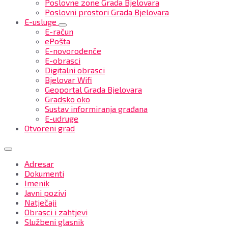
Poslovne zone Grada Bjelovara
Poslovni prostori Grada Bjelovara
E-usluge
E-račun
ePošta
E-novorođenče
E-obrasci
Digitalni obrasci
Bjelovar Wifi
Geoportal Grada Bjelovara
Gradsko oko
Sustav informiranja građana
E-udruge
Otvoreni grad
Adresar
Dokumenti
Imenik
Javni pozivi
Natječaji
Obrasci i zahtjevi
Službeni glasnik