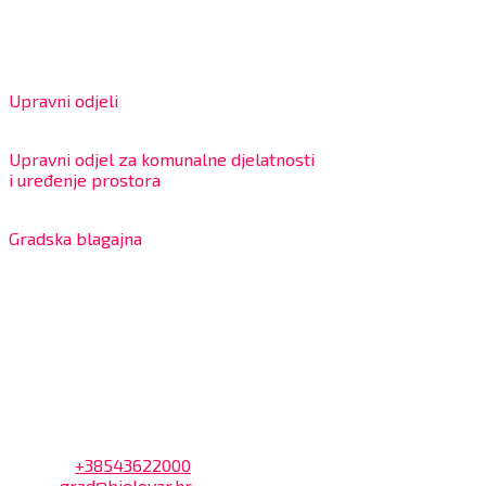
IBAN: HR4324020061802400001
Radno vrijeme za stranke
Upravni odjeli
8:00 – 13:00 sati
Upravni odjel za komunalne djelatnosti
i uređenje prostora
7:30 – 12:00 sati
Gradska blagajna
7:30 – 14:00 sati (utorkom i četvrtkom)
Dnevni odmor od 10:00 do 10:30 sati
Na blagajni se mogu platiti svi računi koje izdaje Grad
Bjelovar i to bez naknade, a nalazi se u prizemlju Gradske
uprave.
Kontakt
Adresa: Trg Eugena Kvaternika 2, 43000 Bjelovar
Telefon:
+38543622000
Email:
grad@bjelovar.hr