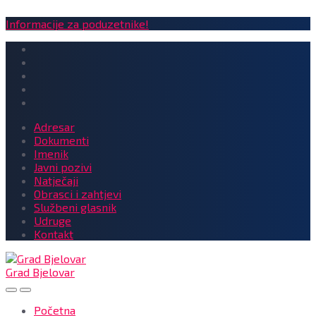
Informacije za poduzetnike!
Adresar
Dokumenti
Imenik
Javni pozivi
Natječaji
Obrasci i zahtjevi
Službeni glasnik
Udruge
Kontakt
Grad Bjelovar
Početna