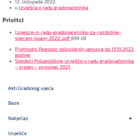
12. listopada 2022.
u
Izvješća o radu gradonačelnika
Privitci
Izvjesce-o-radu-gradonacelnika-za-razdoblje-
File
sijecanj-lipanj-2022..pdf
899 kB
size:
Prethodni
Registar sklopljenih ugovora do 13.10.2022.
godine
Sljedeći
Polugodišnje izvješće o radu gradonačelnika
– srpanj – prosinac 2021.
Akti Gradskog vijeća
Baze
Natječaji
Izvješća