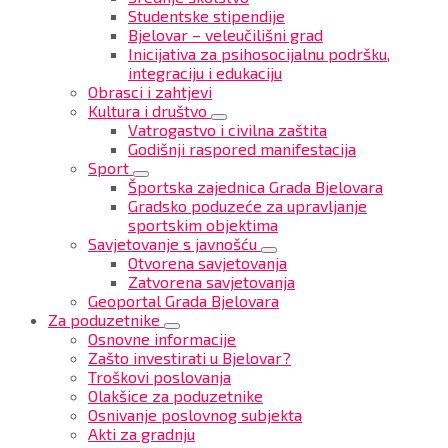
Studentske stipendije
Bjelovar – veleučilišni grad
Inicijativa za psihosocijalnu podršku,
integraciju i edukaciju
Obrasci i zahtjevi
Kultura i društvo
Vatrogastvo i civilna zaštita
Godišnji raspored manifestacija
Sport
Športska zajednica Grada Bjelovara
Gradsko poduzeće za upravljanje
sportskim objektima
Savjetovanje s javnošću
Otvorena savjetovanja
Zatvorena savjetovanja
Geoportal Grada Bjelovara
Za poduzetnike
Osnovne informacije
Zašto investirati u Bjelovar?
Troškovi poslovanja
Olakšice za poduzetnike
Osnivanje poslovnog subjekta
Akti za gradnju