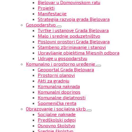
Bjelovar u Domovinskom ratu
Projekti
Manifestacije
Strategija razvoja grada Bjelovara
Gospodarstvo
Tvrtke i ustanove Grada Bjelovara
Malo i srednje poduzetništvo
Poslovni prostori Grada Bjelovara
Stambeno zbrinjavanje i stanovi
Upravljanje objektima Mjesnih odbora
Udruge u gospodarstvu
Komunalno i prostorno uređenje
Geoportal Grada Bjelovara
Prostorni planovi
Akti za gradnju
Komunalna naknada
Komunalni doprinos
Komunalne djelatnosti
Spomenička renta
Obrazovanje i socijalna skrb
Socijalne naknade
Predškolski odgoj
Osnovno školstvo
Srednje školstvo