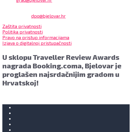
Službenik za zaštitu osobnih podataka:
Damir Feher:
dpo@bjelovar.hr
Zaštita privatnosti
Politika privatnosti
Pravo na pristup informacijama
Izjava o digitalnoj pristupačnosti
U sklopu Traveller Review Awards
nagrada Booking.coma, Bjelovar je
proglašen najsrdačnijim gradom u
Hrvatskoj!