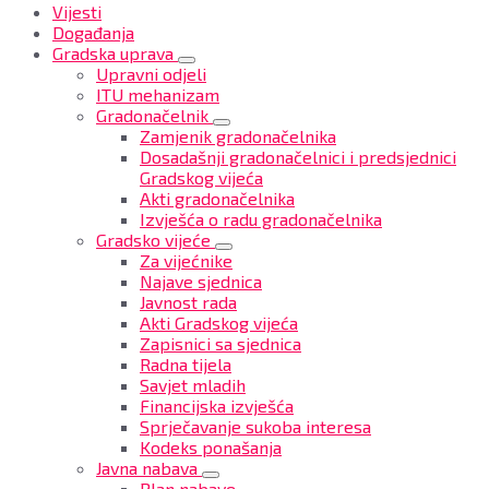
Vijesti
Događanja
Gradska uprava
Upravni odjeli
ITU mehanizam
Gradonačelnik
Zamjenik gradonačelnika
Dosadašnji gradonačelnici i predsjednici
Gradskog vijeća
Akti gradonačelnika
Izvješća o radu gradonačelnika
Gradsko vijeće
Za vijećnike
Najave sjednica
Javnost rada
Akti Gradskog vijeća
Zapisnici sa sjednica
Radna tijela
Savjet mladih
Financijska izvješća
Sprječavanje sukoba interesa
Kodeks ponašanja
Javna nabava
Plan nabave