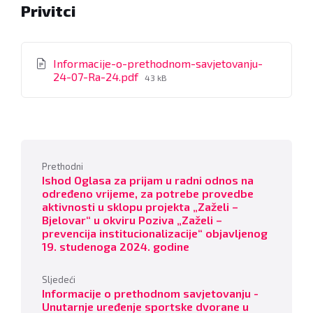
Privitci
Informacije-o-prethodnom-savjetovanju-
File
24-07-Ra-24.pdf
43 kB
size:
Prethodni
Ishod Oglasa za prijam u radni odnos na
određeno vrijeme, za potrebe provedbe
aktivnosti u sklopu projekta „Zaželi –
Bjelovar“ u okviru Poziva „Zaželi –
prevencija institucionalizacije“ objavljenog
19. studenoga 2024. godine
Sljedeći
Informacije o prethodnom savjetovanju -
Unutarnje uređenje sportske dvorane u