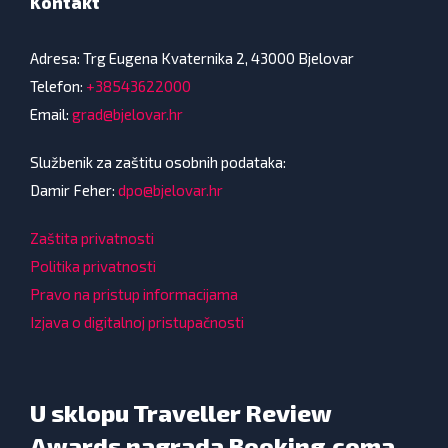
Kontakt
Adresa: Trg Eugena Kvaternika 2, 43000 Bjelovar
Telefon:
+38543622000
Email:
grad@bjelovar.hr
Službenik za zaštitu osobnih podataka:
Damir Feher:
dpo@bjelovar.hr
Zaštita privatnosti
Politika privatnosti
Pravo na pristup informacijama
Izjava o digitalnoj pristupačnosti
U sklopu Traveller Review
Awards nagrada Booking.coma,