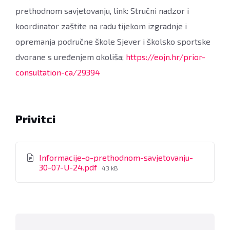
prethodnom savjetovanju, link: Stručni nadzor i
koordinator zaštite na radu tijekom izgradnje i
opremanja područne škole Sjever i školsko sportske
dvorane s uređenjem okoliša;
https://eojn.hr/prior-
consultation-ca/29394
Privitci
Informacije-o-prethodnom-savjetovanju-
File
30-07-U-24.pdf
43 kB
size: