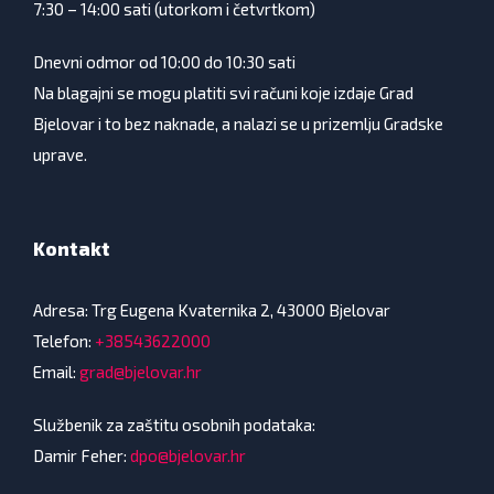
7:30 – 14:00 sati (utorkom i četvrtkom)
Dnevni odmor od 10:00 do 10:30 sati
Na blagajni se mogu platiti svi računi koje izdaje Grad
Bjelovar i to bez naknade, a nalazi se u prizemlju Gradske
uprave.
Kontakt
Adresa: Trg Eugena Kvaternika 2, 43000 Bjelovar
Telefon:
+38543622000
Email:
grad@bjelovar.hr
Službenik za zaštitu osobnih podataka:
Damir Feher:
dpo@bjelovar.hr