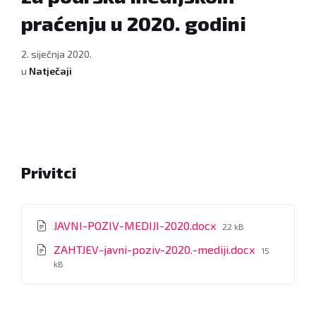
praćenju u 2020. godini
2. siječnja 2020.
u
Natječaji
Privitci
File
JAVNI-POZIV-MEDIJI-2020.docx
22 kB
size:
File
ZAHTJEV-javni-poziv-2020.-mediji.docx
15
size:
kB