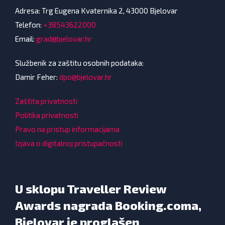
Adresa: Trg Eugena Kvaternika 2, 43000 Bjelovar
Telefon:
+38543622000
Email:
grad@bjelovar.hr
Službenik za zaštitu osobnih podataka:
Damir Feher:
dpo@bjelovar.hr
Zaštita privatnosti
Politika privatnosti
Pravo na pristup informacijama
Izjava o digitalnoj pristupačnosti
U sklopu Traveller Review
Awards nagrada Booking.coma,
Bjelovar je proglašen