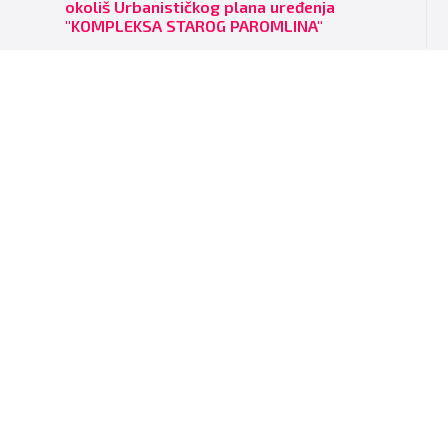
okoliš Urbanističkog plana uređenja
"KOMPLEKSA STAROG PAROMLINA"