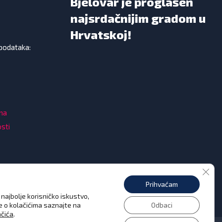
Bjelovar je proglašen
najsrdačnijim gradom u
Hrvatskoj!
 podataka:
ama
osti
Clos
Prihvaćam
najbolje korisničko iskustvo,
še o kolačićima saznajte na
Odbaci
ačića
.