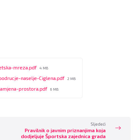
File
getska-mreza.pdf
4 MB
size:
File
odrucje-naselje-Ciglena.pdf
2 MB
size:
File
namjena-prostora.pdf
6 MB
size:
Sljedeći
Pravilnik o javnim priznanjima koja
dodjeljuje Športska zajednica grada