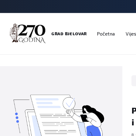
Adresar
Dokumenti
Imenik
Javni pozivi
Na
Početna
Vijes
GRAD BJELOVAR
P
i
8.