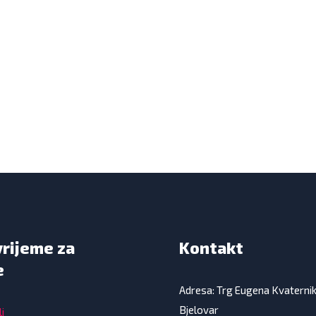
vrijeme za
Kontakt
e
Adresa: Trg Eugena Kvaterni
Bjelovar
i