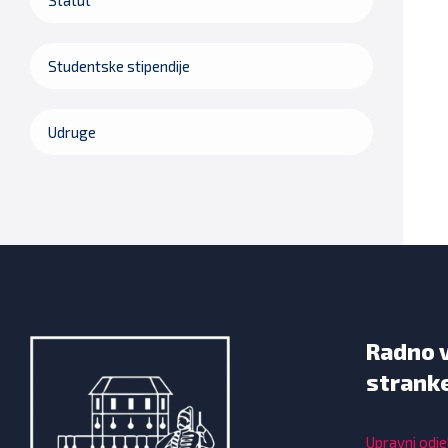
Studentske stipendije
Udruge
Radno 
strank
Upravni odjel