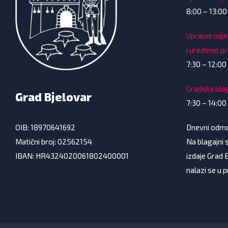
8:00 – 13:00
Upravni odje
i uređenje p
7:30 – 12:00 
Gradska bla
Grad Bjelovar
7:30 – 14:00
Dnevni odmor
OIB: 18970641692
Na blagajni s
Matični broj: 02562154
izdaje Grad 
IBAN: HR4324020061802400001
nalazi se u 