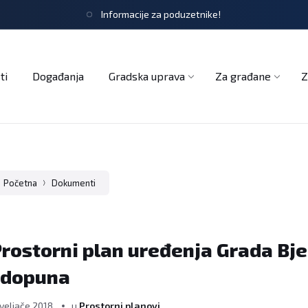
Informacije za poduzetnike!
tječaji
Obrasci i zahtjevi
Službeni glasnik
Udruge
ti
Događanja
Gradska uprava
Za građane
Z
Početna
Dokumenti
rostorni plan uređenja Grada Bje
 dopuna
 veljače 2018.
u
Prostorni planovi