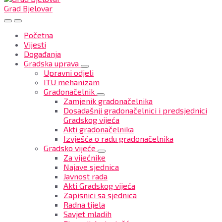
Grad Bjelovar
Početna
Vijesti
Događanja
Gradska uprava
Upravni odjeli
ITU mehanizam
Gradonačelnik
Zamjenik gradonačelnika
Dosadašnji gradonačelnici i predsjednici
Gradskog vijeća
Akti gradonačelnika
Izvješća o radu gradonačelnika
Gradsko vijeće
Za vijećnike
Najave sjednica
Javnost rada
Akti Gradskog vijeća
Zapisnici sa sjednica
Radna tijela
Savjet mladih