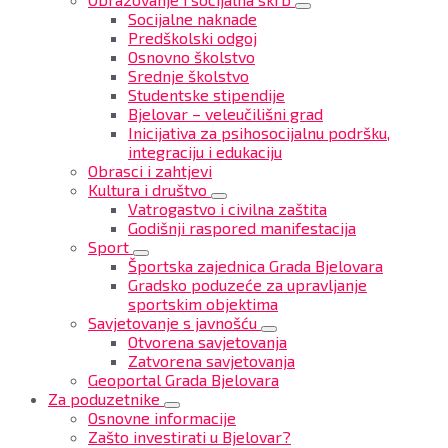
Socijalne naknade
Predškolski odgoj
Osnovno školstvo
Srednje školstvo
Studentske stipendije
Bjelovar – veleučilišni grad
Inicijativa za psihosocijalnu podršku,
integraciju i edukaciju
Obrasci i zahtjevi
Kultura i društvo
Vatrogastvo i civilna zaštita
Godišnji raspored manifestacija
Sport
Športska zajednica Grada Bjelovara
Gradsko poduzeće za upravljanje
sportskim objektima
Savjetovanje s javnošću
Otvorena savjetovanja
Zatvorena savjetovanja
Geoportal Grada Bjelovara
Za poduzetnike
Osnovne informacije
Zašto investirati u Bjelovar?