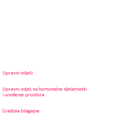
Grad Bjelovar
OIB: 18970641692
Matični broj: 02562154
IBAN: HR4324020061802400001
Radno vrijeme za stranke
Upravni odjeli
8:00 – 13:00 sati
Upravni odjel za komunalne djelatnosti
i uređenje prostora
7:30 – 12:00 sati
Gradska blagajna
7:30 – 14:00 sati (utorkom i četvrtkom)
Dnevni odmor od 10:00 do 10:30 sati
Na blagajni se mogu platiti svi računi koje izdaje Grad