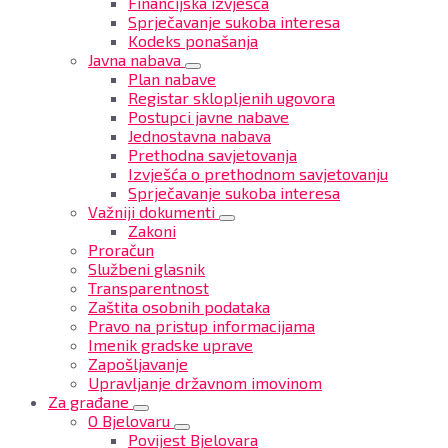
Financijska izvješća
Sprječavanje sukoba interesa
Kodeks ponašanja
Javna nabava
Plan nabave
Registar sklopljenih ugovora
Postupci javne nabave
Jednostavna nabava
Prethodna savjetovanja
Izvješća o prethodnom savjetovanju
Sprječavanje sukoba interesa
Važniji dokumenti
Zakoni
Proračun
Službeni glasnik
Transparentnost
Zaštita osobnih podataka
Pravo na pristup informacijama
Imenik gradske uprave
Zapošljavanje
Upravljanje državnom imovinom
Za građane
O Bjelovaru
Povijest Bjelovara