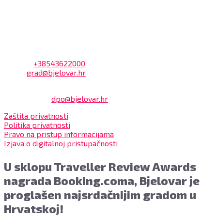
Bjelovar i to bez naknade, a nalazi se u prizemlju Gradske
uprave.
Kontakt
Adresa: Trg Eugena Kvaternika 2, 43000 Bjelovar
Telefon:
+38543622000
Email:
grad@bjelovar.hr
Službenik za zaštitu osobnih podataka:
Damir Feher:
dpo@bjelovar.hr
Zaštita privatnosti
Politika privatnosti
Pravo na pristup informacijama
Izjava o digitalnoj pristupačnosti
U sklopu Traveller Review Awards
nagrada Booking.coma, Bjelovar je
proglašen najsrdačnijim gradom u
Hrvatskoj!