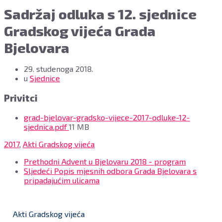
Sadržaj odluka s 12. sjednice
Gradskog vijeća Grada
Bjelovara
29. studenoga 2018.
u
Sjednice
Privitci
grad-bjelovar-gradsko-vijece-2017-odluke-12-
File
sjednica.pdf
11 MB
size:
2017
,
Akti Gradskog vijeća
Prethodni
Advent u Bjelovaru 2018 - program
Sljedeći
Popis mjesnih odbora Grada Bjelovara s
pripadajućim ulicama
Akti Gradskog vijeća