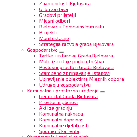
Znamenitosti Bjelovara
Grb i zastava
Gradovi prijatelji
Mjesni odbori
Bjelovar u Domovinskom ratu
Projekti
Manifestacije
Strategija razvoja grada Bjelovara
Gospodarstvo
Tvrtke i ustanove Grada Bjelovara
Malo i srednje poduzetništvo
Poslovni prostori Grada Bjelovara
Stambeno zbrinjavanje i stanovi
Upravljanje objektima Mjesnih odbora
Udruge u gospodarstvu
Komunalno i prostorno uređenje
Geoportal Grada Bjelovara
Prostorni planovi
Akti za gradnju
Komunalna naknada
Komunalni doprinos
Komunalne djelatnosti
Spomenička renta
Obrazovanje i socijalna skrb