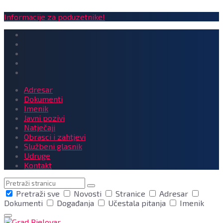
Informacije za poduzetnike!
Adresar
Dokumenti
Imenik
Javni pozivi
Natječaji
Obrasci i zahtjevi
Službeni glasnik
Udruge
Kontakt
Pretraga
Pretraži sve
Novosti
Stranice
Adresar
Dokumenti
Događanja
Učestala pitanja
Imenik