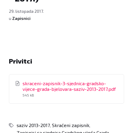
29. listopada 2017.
u
Zapisnici
Privitci
skraceni-zapisnik-3-sjednica-gradsko-
vijece-grada-bjelovara-saziv-2013-2017.pdf
File
545 kB
size:
saziv 2013-2017
,
Skraćeni zapisnik
,
Zapisnici sa sjednica Gradskog vijeća Grada