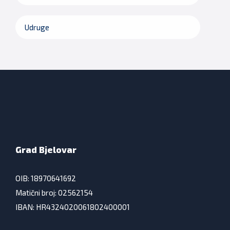
Udruge
Grad Bjelovar
OIB: 18970641692
Matični broj: 02562154
IBAN: HR4324020061802400001