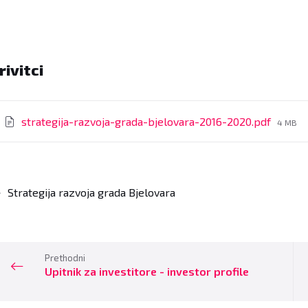
rivitci
File
strategija-razvoja-grada-bjelovara-2016-2020.pdf
4 MB
size:
Strategija razvoja grada Bjelovara
Prethodni
Upitnik za investitore - investor profile