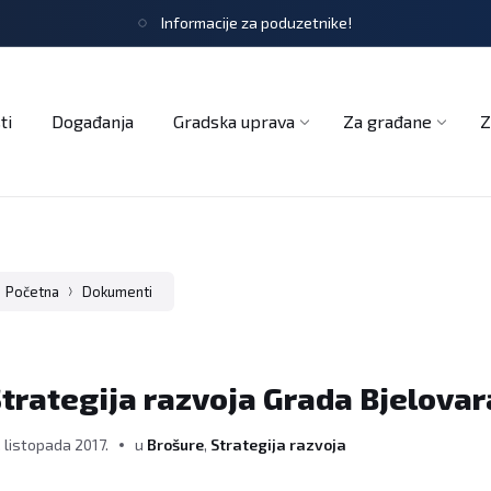
Informacije za poduzetnike!
tječaji
Obrasci i zahtjevi
Službeni glasnik
Udruge
ti
Događanja
Gradska uprava
Za građane
Z
Početna
Dokumenti
trategija razvoja Grada Bjelova
. listopada 2017.
u
Brošure
,
Strategija razvoja