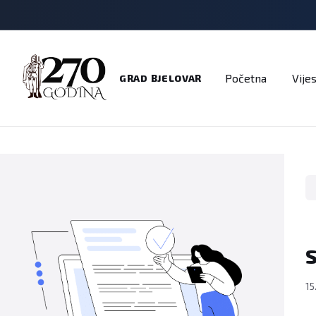
Adresar
Dokumenti
Imenik
Javni pozivi
Na
Početna
Vijes
GRAD BJELOVAR
S
15