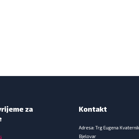
vrijeme za
Kontakt
e
Adresa: Trg Eugena Kvaterni
Bjelovar
i