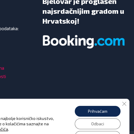
Bjelovar je proglašen
najsrdačnijim gradom u
Hrvatskoj!
 podataka:
ama
osti
Clos
Prihvaćam
najbolje korisničko iskustvo,
še o kolačićima saznajte na
Odbaci
ačića
.