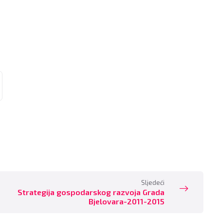
Sljedeći
Strategija gospodarskog razvoja Grada
Bjelovara-2011-2015