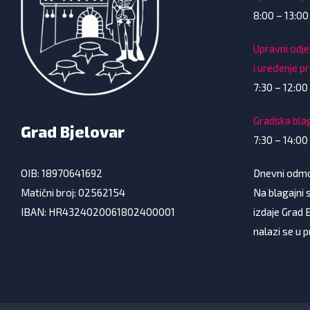
8:00 – 13:00
Upravni odje
i uređenje p
7:30 – 12:00 
Gradska bla
Grad Bjelovar
7:30 – 14:00
Dnevni odmor
OIB: 18970641692
Na blagajni s
Matični broj: 02562154
izdaje Grad 
IBAN: HR4324020061802400001
nalazi se u 