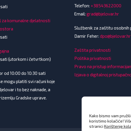
Telefon:
+38543622000
 sati
Email:
grad@bjelovar.hr
l za komunalne djelatnosti
Službenik za zaštitu osobnih
rostora
Damir Feher:
dpo@bjelovar.hr
sati
Zaštita privatnosti
gajna
Politika privatnosti
 sati (utorkom i četvrtkom)
Pravo na pristup informacij
 od 10:00 do 10:30 sati
Izjava o digitalnoj pristupačn
e mogu platiti svi računi koje
Bjelovar i to bez naknade, a
prizemlju Gradske uprave.
Kako bismo vam pružili 
koristimo kolačiće! Vi
stranici
Korištenje kol