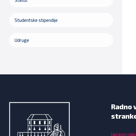
Studentske stipendije
Udruge
Radno 
strank
Upravni odjel