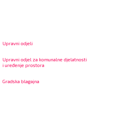
OIB: 18970641692
Matični broj: 02562154
IBAN: HR4324020061802400001
Radno vrijeme za stranke
Upravni odjeli
8:00 – 13:00 sati
Upravni odjel za komunalne djelatnosti
i uređenje prostora
7:30 – 12:00 sati
Gradska blagajna
7:30 – 14:00 sati (utorkom i četvrtkom)
Dnevni odmor od 10:00 do 10:30 sati
Na blagajni se mogu platiti svi računi koje izdaje Grad
Bjelovar i to bez naknade, a nalazi se u prizemlju Gradske
uprave.
Kontakt