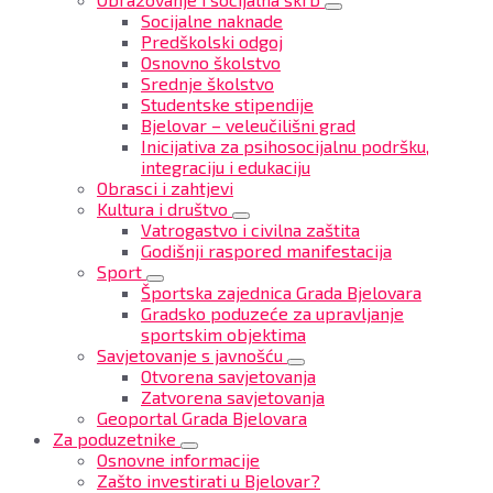
Socijalne naknade
Predškolski odgoj
Osnovno školstvo
Srednje školstvo
Studentske stipendije
Bjelovar – veleučilišni grad
Inicijativa za psihosocijalnu podršku,
integraciju i edukaciju
Obrasci i zahtjevi
Kultura i društvo
Vatrogastvo i civilna zaštita
Godišnji raspored manifestacija
Sport
Športska zajednica Grada Bjelovara
Gradsko poduzeće za upravljanje
sportskim objektima
Savjetovanje s javnošću
Otvorena savjetovanja
Zatvorena savjetovanja
Geoportal Grada Bjelovara
Za poduzetnike
Osnovne informacije
Zašto investirati u Bjelovar?