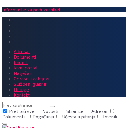
Informacije za poduzetnike!
Adresar
Dokumenti
Imenik
Javni pozivi
Natječaji
Obrasci i zahtjevi
Službeni glasnik
Udruge
Kontakt
Pretraga
Pretraži sve
Novosti
Stranice
Adresar
Dokumenti
Događanja
Učestala pitanja
Imenik