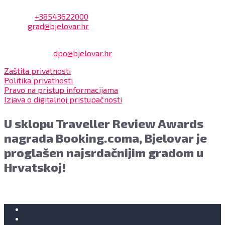
Adresa: Trg Eugena Kvaternika 2, 43000 Bjelovar
Telefon:
+38543622000
Email:
grad@bjelovar.hr
Službenik za zaštitu osobnih podataka:
Damir Feher:
dpo@bjelovar.hr
Zaštita privatnosti
Politika privatnosti
Pravo na pristup informacijama
Izjava o digitalnoj pristupačnosti
U sklopu Traveller Review Awards
nagrada Booking.coma, Bjelovar je
proglašen najsrdačnijim gradom u
Hrvatskoj!