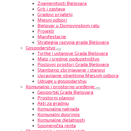
Znamenitosti Bjelovara
Grb i zastava
Gradovi prijatelji
Mjesni odbori
Bjelovar u Domovinskom ratu
Projekti
Manifestacije
Strategija razvoja grada Bjelovara
Gospodarstvo
Tvrtke i ustanove Grada Bjelovara
Malo i srednje poduzetništvo
Poslovni prostori Grada Bjelovara
Stambeno zbrinjavanje i stanovi
Upravljanje objektima Mjesnih odbora
Udruge u gospodarstvu
Komunalno i prostorno uređenje
Geoportal Grada Bjelovara
Prostorni planovi
Akti za gradnju
Komunalna naknada
Komunalni doprinos
Komunalne djelatnosti
Spomenička renta
Obrazovanje i socijalna skrb