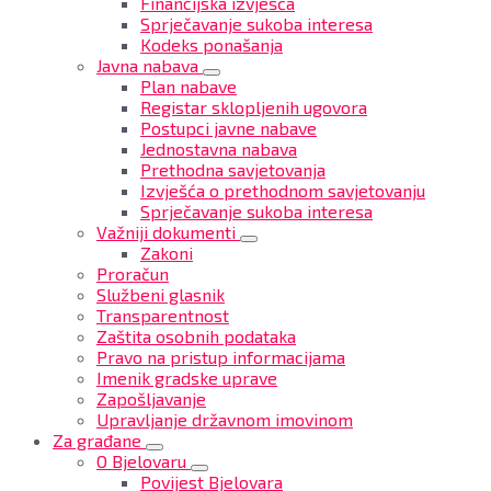
Financijska izvješća
Sprječavanje sukoba interesa
Kodeks ponašanja
Javna nabava
Plan nabave
Registar sklopljenih ugovora
Postupci javne nabave
Jednostavna nabava
Prethodna savjetovanja
Izvješća o prethodnom savjetovanju
Sprječavanje sukoba interesa
Važniji dokumenti
Zakoni
Proračun
Službeni glasnik
Transparentnost
Zaštita osobnih podataka
Pravo na pristup informacijama
Imenik gradske uprave
Zapošljavanje
Upravljanje državnom imovinom
Za građane
O Bjelovaru
Povijest Bjelovara