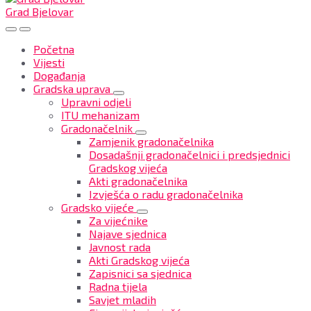
Grad Bjelovar
Početna
Vijesti
Događanja
Gradska uprava
Upravni odjeli
ITU mehanizam
Gradonačelnik
Zamjenik gradonačelnika
Dosadašnji gradonačelnici i predsjednici
Gradskog vijeća
Akti gradonačelnika
Izvješća o radu gradonačelnika
Gradsko vijeće
Za vijećnike
Najave sjednica
Javnost rada
Akti Gradskog vijeća
Zapisnici sa sjednica
Radna tijela
Savjet mladih