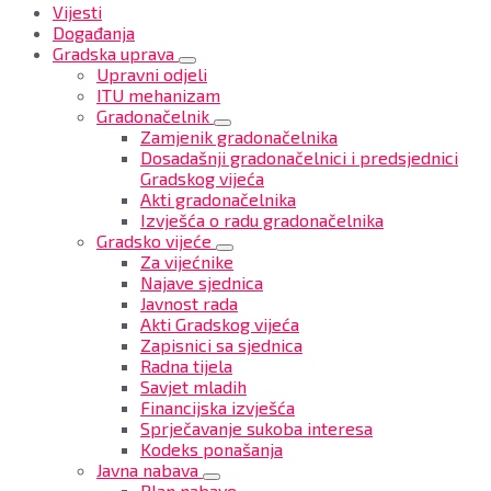
Vijesti
Događanja
Gradska uprava
Upravni odjeli
ITU mehanizam
Gradonačelnik
Zamjenik gradonačelnika
Dosadašnji gradonačelnici i predsjednici
Gradskog vijeća
Akti gradonačelnika
Izvješća o radu gradonačelnika
Gradsko vijeće
Za vijećnike
Najave sjednica
Javnost rada
Akti Gradskog vijeća
Zapisnici sa sjednica
Radna tijela
Savjet mladih
Financijska izvješća
Sprječavanje sukoba interesa
Kodeks ponašanja
Javna nabava
Plan nabave