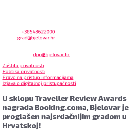
uprave.
Kontakt
Adresa: Trg Eugena Kvaternika 2, 43000 Bjelovar
Telefon:
+38543622000
Email:
grad@bjelovar.hr
Službenik za zaštitu osobnih podataka:
Damir Feher:
dpo@bjelovar.hr
Zaštita privatnosti
Politika privatnosti
Pravo na pristup informacijama
Izjava o digitalnoj pristupačnosti
U sklopu Traveller Review Awards
nagrada Booking.coma, Bjelovar je
proglašen najsrdačnijim gradom u
Hrvatskoj!