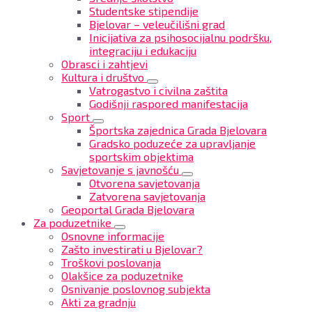
Studentske stipendije
Bjelovar – veleučilišni grad
Inicijativa za psihosocijalnu podršku,
integraciju i edukaciju
Obrasci i zahtjevi
Kultura i društvo
Vatrogastvo i civilna zaštita
Godišnji raspored manifestacija
Sport
Športska zajednica Grada Bjelovara
Gradsko poduzeće za upravljanje
sportskim objektima
Savjetovanje s javnošću
Otvorena savjetovanja
Zatvorena savjetovanja
Geoportal Grada Bjelovara
Za poduzetnike
Osnovne informacije
Zašto investirati u Bjelovar?
Troškovi poslovanja
Olakšice za poduzetnike
Osnivanje poslovnog subjekta
Akti za gradnju