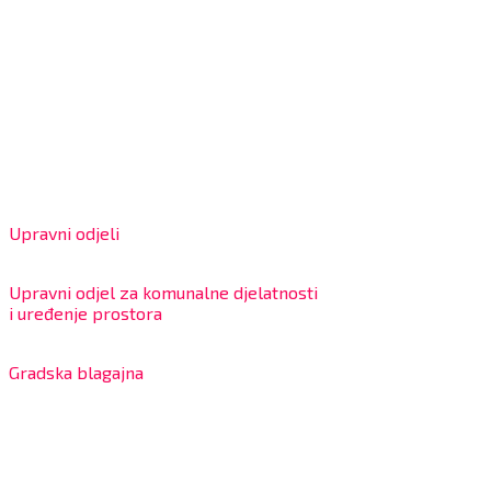
Grad Bjelovar
OIB: 18970641692
Matični broj: 02562154
IBAN: HR4324020061802400001
Radno vrijeme za stranke
Upravni odjeli
8:00 – 13:00 sati
Upravni odjel za komunalne djelatnosti
i uređenje prostora
7:30 – 12:00 sati
Gradska blagajna
7:30 – 14:00 sati (utorkom i četvrtkom)
Dnevni odmor od 10:00 do 10:30 sati
Na blagajni se mogu platiti svi računi koje izdaje Grad
Bjelovar i to bez naknade, a nalazi se u prizemlju Gradske