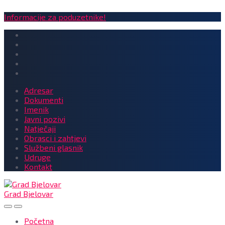
Informacije za poduzetnike!
Adresar
Dokumenti
Imenik
Javni pozivi
Natječaji
Obrasci i zahtjevi
Službeni glasnik
Udruge
Kontakt
Grad Bjelovar
Početna