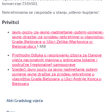
konverzije:7,53450).
Nekretninama se raspolaže u stanju „viđeno-kupljeno“.
Privitci
Javni-poziv-za-javno-nadmetanje-putem-usmene-
javne-drazbe-za-prodaju-nekretnine-u-vlasnistvu-
Grada-Bjelovara-u-Ulici-Zeljka-Markovica-u-
File
Bjelovar.docx
1 MB
size:
Prethodni
Odluka o raspisivanju izbora za članove
vijeća nacionalnih manjina u jedincama lokalne i
područne (regionalne) samouprave
Sljedeći
Javni poziv za javno nadmetanje putem
usmene javne dražbe za prodaju nekretnine u
vlasništvu Grada Bjelovara, u Ulici Andrije Konca u
Bjelovaru
Akti Gradskog vijeća