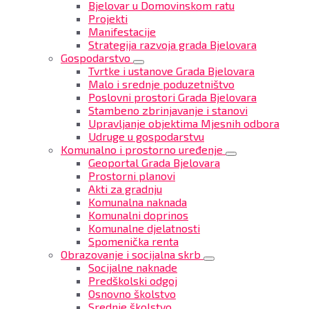
Bjelovar u Domovinskom ratu
Projekti
Manifestacije
Strategija razvoja grada Bjelovara
Gospodarstvo
Tvrtke i ustanove Grada Bjelovara
Malo i srednje poduzetništvo
Poslovni prostori Grada Bjelovara
Stambeno zbrinjavanje i stanovi
Upravljanje objektima Mjesnih odbora
Udruge u gospodarstvu
Komunalno i prostorno uređenje
Geoportal Grada Bjelovara
Prostorni planovi
Akti za gradnju
Komunalna naknada
Komunalni doprinos
Komunalne djelatnosti
Spomenička renta
Obrazovanje i socijalna skrb
Socijalne naknade
Predškolski odgoj
Osnovno školstvo
Srednje školstvo