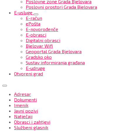
Poslovne zone Grada Bjelovara
Poslovni prostori Grada Bjelovara
E-usluge
E-račun
ePošta
E-novorođenče
E-obrasci
Digitalni obrasci
Bjelovar Wifi
Geoportal Grada Bjelovara
Gradsko oko
Sustav informiranja građana
E-udruge
Otvoreni grad
Adresar
Dokumenti
Imenik
Javni pozivi
Natječaji
Obrasci i zahtjevi
Službeni glasnik