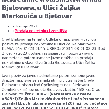
Bjelovara, u Ulici Željka
Markovića u Bjelovar
6. travnja 2023.
u
Prodaja nekretnina i zemljišta
Grad Bjelovar na temelju Odluke o raspisivanju Javnog
poziva za prodaju nekretnine u Ulici Željka Markovića,
KLASA: 944-01/23-01/14, URBROJ: 2103-1-08-01-02-23-3 od
21.ožujka 2023. godine, raspisuje Javni poziv za javno
nadmetanje putem usmene javne dražbe za prodaju
nekretnine u vlasništvu Grada Bjelovara, u Ulici Željka
Markovića u Bjelovar.
Javni poziv za javno nadmetanje putem usmene javne
dražbe raspisuje se za nekretninu u vlasništvu Grada
Bjelovara upisanu kod Općinskog suda u Bjelovaru,
Zemljišnoknjižnog odjela Bjelovar, zk.ul.br. 1618 k.o. Grad
Bjelovar i to:
čkbr. 1806/1 (katastarske oznake
4349/1) Željka Markovića dvorište i kuća (stambena
zgrada) kbr.36, ukupne površine 1207 m2, po početnoj
cijeni od 69.150,00EUR/521.010,68 HRK
(fiksni tečaj