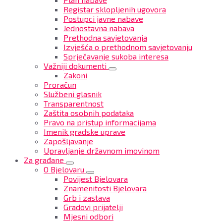
Registar sklopljenih ugovora
Postupci javne nabave
Jednostavna nabava
Prethodna savjetovanja
Izvješća o prethodnom savjetovanju
Sprječavanje sukoba interesa
Važniji dokumenti
Zakoni
Proračun
Službeni glasnik
Transparentnost
Zaštita osobnih podataka
Pravo na pristup informacijama
Imenik gradske uprave
Zapošljavanje
Upravljanje državnom imovinom
Za građane
O Bjelovaru
Povijest Bjelovara
Znamenitosti Bjelovara
Grb i zastava
Gradovi prijatelji
Mjesni odbori