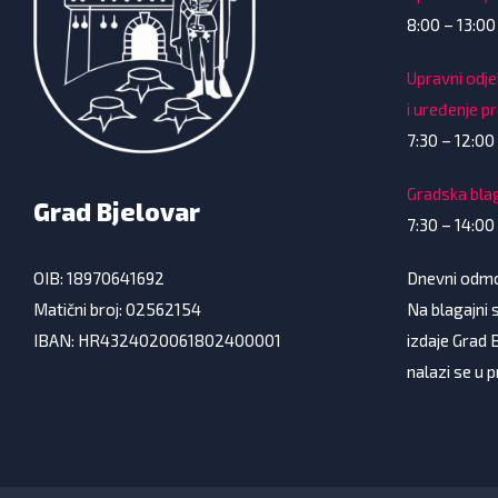
8:00 – 13:00
Upravni odje
i uređenje p
7:30 – 12:00 
Gradska bla
Grad Bjelovar
7:30 – 14:00
Dnevni odmor
OIB: 18970641692
Na blagajni s
Matični broj: 02562154
izdaje Grad 
IBAN: HR4324020061802400001
nalazi se u 