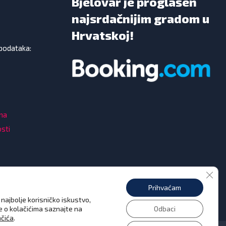
Bjelovar je proglašen
najsrdačnijim gradom u
Hrvatskoj!
 podataka:
ama
osti
Clos
Prihvaćam
najbolje korisničko iskustvo,
še o kolačićima saznajte na
Odbaci
ačića
.