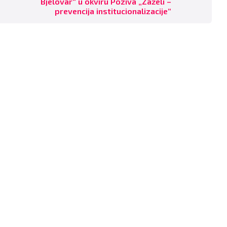
Bjelovar“ u okviru Poziva „Zaželi –
prevencija institucionalizacije“