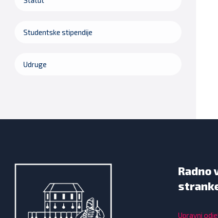
Studentske stipendije
Udruge
Radno 
strank
Upravni odjel