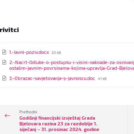
rivitci
File
1.-Javni-poziv.docx
20 kB
size:
2.-Nacrt-Odluke-o-postupku-i-visini-naknade-za-osnivan
ostalim-javnim-povrsinama-kojima-upravlja-Grad-Bjelov
File
3.-Obrazac-savjetovanja-s-javnoscu.doc
41 kB
size:
Prethodni
Godišnji financijski izvještaj Grada
Bjelovara razina 23 za razdoblje 1.
siječanj – 31. prosinac 2024. godine