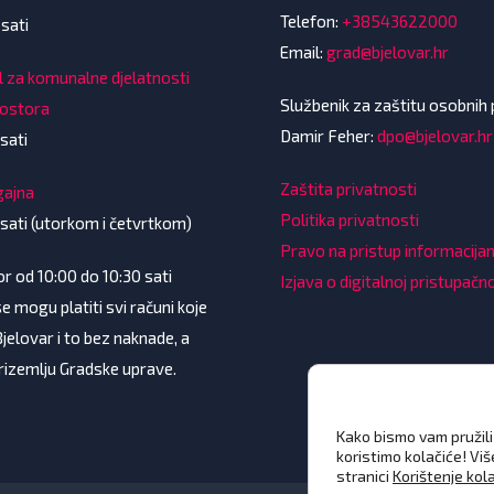
Telefon:
+38543622000
 sati
Email:
grad@bjelovar.hr
l za komunalne djelatnosti
Službenik za zaštitu osobnih
rostora
Damir Feher:
dpo@bjelovar.hr
sati
Zaštita privatnosti
gajna
Politika privatnosti
 sati (utorkom i četvrtkom)
Pravo na pristup informacij
 od 10:00 do 10:30 sati
Izjava o digitalnoj pristupačn
e mogu platiti svi računi koje
Bjelovar i to bez naknade, a
prizemlju Gradske uprave.
Kako bismo vam pružili 
koristimo kolačiće! Vi
stranici
Korištenje kol