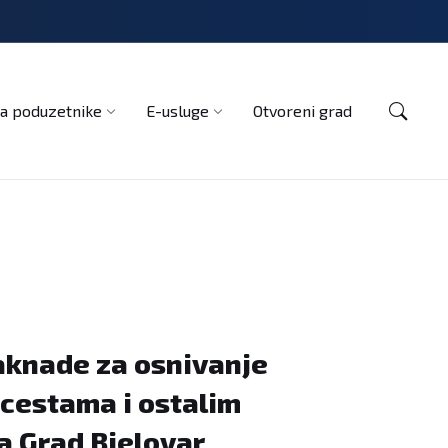
Kontakt
a poduzetnike
E-usluge
Otvoreni grad
naknade za osnivanje
 cestama i ostalim
a Grad Bjelovar