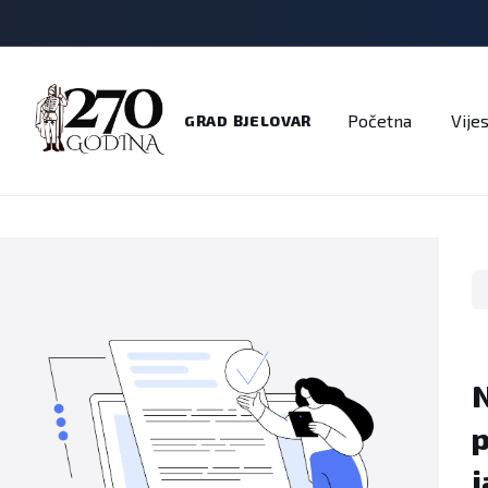
Adresar
Dokumenti
Imenik
Javni pozivi
Na
Početna
Vijes
GRAD BJELOVAR
N
p
j