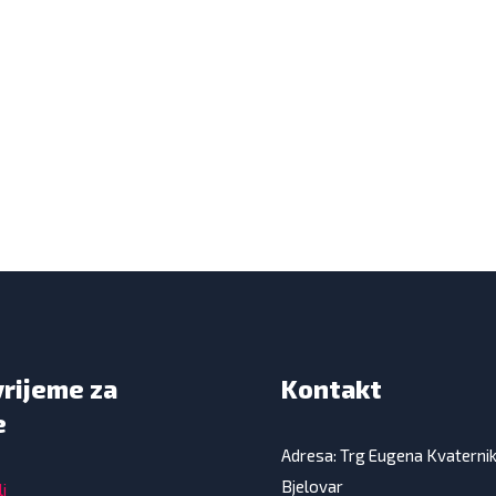
vrijeme za
Kontakt
e
Adresa: Trg Eugena Kvaterni
Bjelovar
i