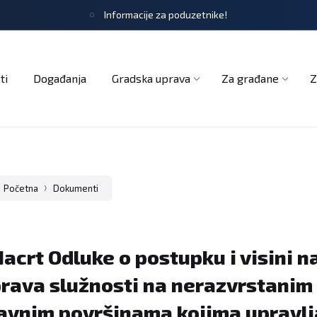
Informacije za poduzetnike!
tječaji
Obrasci i zahtjevi
Službeni glasnik
Udruge
ti
Događanja
Gradska uprava
Za građane
Z
Početna
Dokumenti
acrt Odluke o postupku i visini 
rava služnosti na nerazvrstanim
avnim površinama kojima upravlj