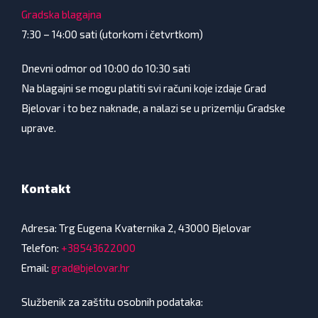
Gradska blagajna
7:30 – 14:00 sati (utorkom i četvrtkom)
Dnevni odmor od 10:00 do 10:30 sati
Na blagajni se mogu platiti svi računi koje izdaje Grad
Bjelovar i to bez naknade, a nalazi se u prizemlju Gradske
uprave.
Kontakt
Adresa: Trg Eugena Kvaternika 2, 43000 Bjelovar
Telefon:
+38543622000
Email:
grad@bjelovar.hr
Službenik za zaštitu osobnih podataka: