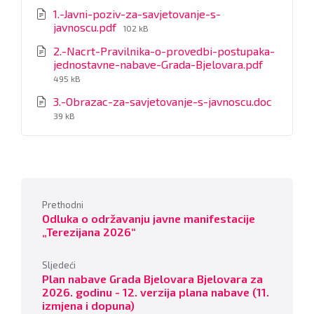
1.-Javni-poziv-za-savjetovanje-s-
File
javnoscu.pdf
102 kB
size:
2.-Nacrt-Pravilnika-o-provedbi-postupaka-
File
jednostavne-nabave-Grada-Bjelovara.pdf
size:
495 kB
File
3.-Obrazac-za-savjetovanje-s-javnoscu.doc
size:
39 kB
Prethodni
Odluka o održavanju javne manifestacije
„Terezijana 2026“
Sljedeći
Plan nabave Grada Bjelovara Bjelovara za
2026. godinu - 12. verzija plana nabave (11.
izmjena i dopuna)