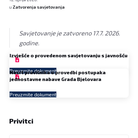
u
Zatvorenja savjetovanja
Savjetovanje je zatvoreno 17.7. 2026.
godine.
Izvješće o provedenom savjetovanju s javnošću
Preuzmite dokument
Nacrt pravilnika o provedbi postupaka
jednostavne nabave Grada Bjelovara
Preuzmite dokument
Privitci