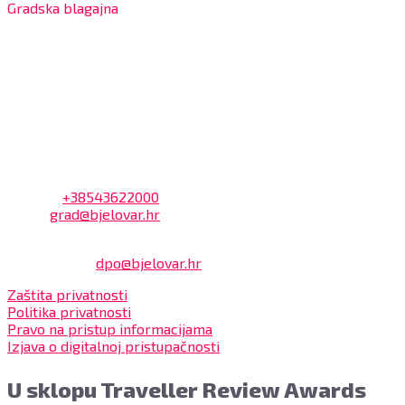
Gradska blagajna
7:30 – 14:00 sati (utorkom i četvrtkom)
Dnevni odmor od 10:00 do 10:30 sati
Na blagajni se mogu platiti svi računi koje izdaje Grad
Bjelovar i to bez naknade, a nalazi se u prizemlju Gradske
uprave.
Kontakt
Adresa: Trg Eugena Kvaternika 2, 43000 Bjelovar
Telefon:
+38543622000
Email:
grad@bjelovar.hr
Službenik za zaštitu osobnih podataka:
Damir Feher:
dpo@bjelovar.hr
Zaštita privatnosti
Politika privatnosti
Pravo na pristup informacijama
Izjava o digitalnoj pristupačnosti
U sklopu Traveller Review Awards