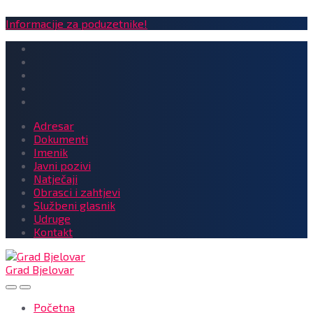
Informacije za poduzetnike!
Adresar
Dokumenti
Imenik
Javni pozivi
Natječaji
Obrasci i zahtjevi
Službeni glasnik
Udruge
Kontakt
Grad Bjelovar
Početna