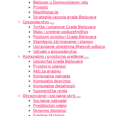
Bjelovar u Domovinskom ratu
Projekti
Manifestacije
Strategija razvoja grada Bjelovara
Gospodarstvo
Tvrtke i ustanove Grada Bjelovara
Malo i srednje poduzetništvo
Poslovni prostori Grada Bjelovara
Stambeno zbrinjavanje i stanovi
Upravljanje objektima Mjesnih odbora
Udruge u gospodarstvu
Komunalno i prostorno uređenje
Geoportal Grada Bjelovara
Prostorni planovi
Akti za gradnju
Komunalna naknada
Komunalni doprinos
Komunalne djelatnosti
Spomenička renta
Obrazovanje i socijalna skrb
Socijalne naknade
Predškolski odgoj
Osnovno školstvo
Srednje školstvo