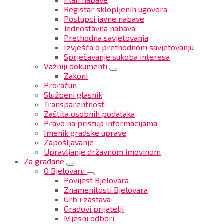
Registar sklopljenih ugovora
Postupci javne nabave
Jednostavna nabava
Prethodna savjetovanja
Izvješća o prethodnom savjetovanju
Sprječavanje sukoba interesa
Važniji dokumenti
Zakoni
Proračun
Službeni glasnik
Transparentnost
Zaštita osobnih podataka
Pravo na pristup informacijama
Imenik gradske uprave
Zapošljavanje
Upravljanje državnom imovinom
Za građane
O Bjelovaru
Povijest Bjelovara
Znamenitosti Bjelovara
Grb i zastava
Gradovi prijatelji
Mjesni odbori