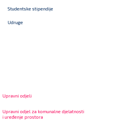
Studentske stipendije
Udruge
Grad Bjelovar
OIB: 18970641692
Matični broj: 02562154
IBAN: HR4324020061802400001
Radno vrijeme za stranke
Upravni odjeli
8:00 – 13:00 sati
Upravni odjel za komunalne djelatnosti
i uređenje prostora
7:30 – 12:00 sati