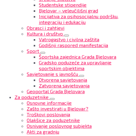
Studentske stipendije
Bjelovar – veleučilišni grad
Inicijativa za psihosocijalnu podršku,
integraciju i edukaciju
Obrasci i zahtjevi
Kultura i društvo
Vatrogastvo i civilna zaštita
Godišnji raspored manifestacija
Sport
Športska zajednica Grada Bjelovara
Gradsko poduzeće za upravljanje
sportskim objektima
Savjetovanje s javnošću
Otvorena savjetovanja
Zatvorena savjetovanja
Geoportal Grada Bjelovara
Za poduzetnike
Osnovne informacije
Zašto investirati u Bjelovar?
Troškovi poslovanja
Olakšice za poduzetnike
Osnivanje poslovnog subjekta
Akti za gradnju