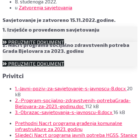
8. studenoga 2022.
u
Zatvorenja savjetovanja
Savjetovanje je zatvoreno 15.11.2022.godine.
1. Izvješće o provedenom savjetovanju
PREUZMITE DOKUMENT
2. Nacrt programa socijalno zdravstvenih potreba
Grada Bjelovara za 2023. godinu
PREUZMITE DOKUMENT
Privitci
File
1.-Javni-poziv-za-savjetovanje-s-javnoscu-8.docx
20
size:
kB
2.-Program-socijalno-zdravstvenih-potrebaGrada-
File
Bjelovara-za-2023.-godinu.doc
112 kB
size:
File
3.-Obrazac-savjetovanja-s-javnoscu-8.docx
16 kB
size:
Prethodni
Nacrt programa građenja komunalne
infrastrukture za 2023. godinu
Sljedeći
Nacrt programa javnih potreba HGSS, Stanice