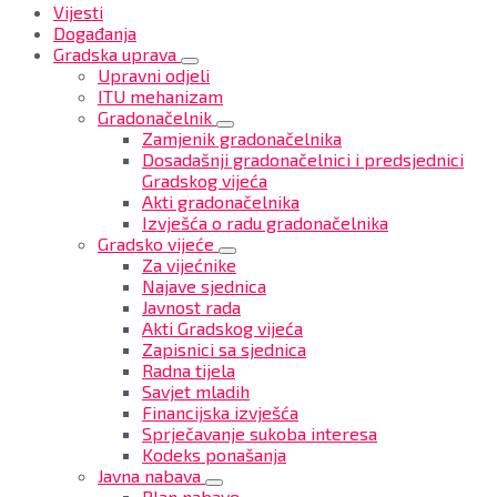
Vijesti
Događanja
Gradska uprava
Upravni odjeli
ITU mehanizam
Gradonačelnik
Zamjenik gradonačelnika
Dosadašnji gradonačelnici i predsjednici
Gradskog vijeća
Akti gradonačelnika
Izvješća o radu gradonačelnika
Gradsko vijeće
Za vijećnike
Najave sjednica
Javnost rada
Akti Gradskog vijeća
Zapisnici sa sjednica
Radna tijela
Savjet mladih
Financijska izvješća
Sprječavanje sukoba interesa
Kodeks ponašanja
Javna nabava
Plan nabave