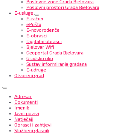
Poslovne zone Grada Bjelovara
Poslovni prostori Grada Bjelovara
E-usluge
E-račun
ePošta
E-novorođenče
E-obrasci
Digitalni obrasci
Bjelovar Wifi
Geoportal Grada Bjelovara
Gradsko oko
Sustav informiranja građana
E-udruge
Otvoreni grad
Adresar
Dokumenti
Imenik
Javni pozivi
Natječaji
Obrasci i zahtjevi
Službeni glasnik