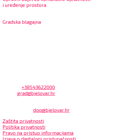
i uređenje prostora
7:30 – 12:00 sati
Gradska blagajna
7:30 – 14:00 sati (utorkom i četvrtkom)
Dnevni odmor od 10:00 do 10:30 sati
Na blagajni se mogu platiti svi računi koje izdaje Grad
Bjelovar i to bez naknade, a nalazi se u prizemlju Gradske
uprave.
Kontakt
Adresa: Trg Eugena Kvaternika 2, 43000 Bjelovar
Telefon:
+38543622000
Email:
grad@bjelovar.hr
Službenik za zaštitu osobnih podataka:
Damir Feher:
dpo@bjelovar.hr
Zaštita privatnosti
Politika privatnosti
Pravo na pristup informacijama
Izjava o digitalnoj pristupačnosti