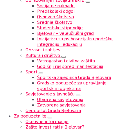
Socijalne naknade
Predškolski odgoj
Osnovno školstvo
Srednje školstvo
Studentske stipendije
Bjelovar – veleučilišni grad
Inicijativa za psihosocijalnu podršku,
integraciju i edukaciju
Obrasci i zahtjevi
Kultura i društvo
Vatrogastvo i civilna zaštita
Godišnji raspored manifestacija
Sport
Športska zajednica Grada Bjelovara
Gradsko poduzeće za upravljanje
sportskim objektima
Savjetovanje s javnošću
Otvorena savjetovanja
Zatvorena savjetovanja
Geoportal Grada Bjelovara
Za poduzetnike
Osnovne informacije
Zašto investirati u Bjelovar?