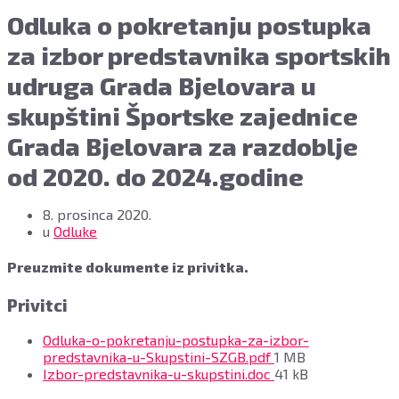
Odluka o pokretanju postupka
za izbor predstavnika sportskih
udruga Grada Bjelovara u
skupštini Športske zajednice
Grada Bjelovara za razdoblje
od 2020. do 2024.godine
8. prosinca 2020.
u
Odluke
Preuzmite dokumente iz privitka.
Privitci
Odluka-o-pokretanju-postupka-za-izbor-
File
predstavnika-u-Skupstini-SZGB.pdf
1 MB
size:
File
Izbor-predstavnika-u-skupstini.doc
41 kB
size: