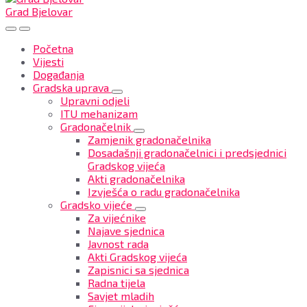
Grad Bjelovar
Početna
Vijesti
Događanja
Gradska uprava
Upravni odjeli
ITU mehanizam
Gradonačelnik
Zamjenik gradonačelnika
Dosadašnji gradonačelnici i predsjednici
Gradskog vijeća
Akti gradonačelnika
Izvješća o radu gradonačelnika
Gradsko vijeće
Za vijećnike
Najave sjednica
Javnost rada
Akti Gradskog vijeća
Zapisnici sa sjednica
Radna tijela
Savjet mladih