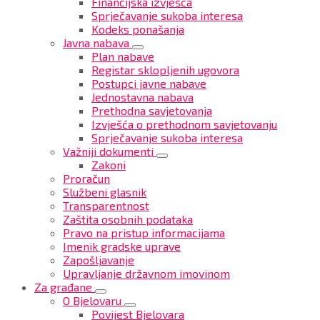
Financijska izvješća
Sprječavanje sukoba interesa
Kodeks ponašanja
Javna nabava
Plan nabave
Registar sklopljenih ugovora
Postupci javne nabave
Jednostavna nabava
Prethodna savjetovanja
Izvješća o prethodnom savjetovanju
Sprječavanje sukoba interesa
Važniji dokumenti
Zakoni
Proračun
Službeni glasnik
Transparentnost
Zaštita osobnih podataka
Pravo na pristup informacijama
Imenik gradske uprave
Zapošljavanje
Upravljanje državnom imovinom
Za građane
O Bjelovaru
Povijest Bjelovara