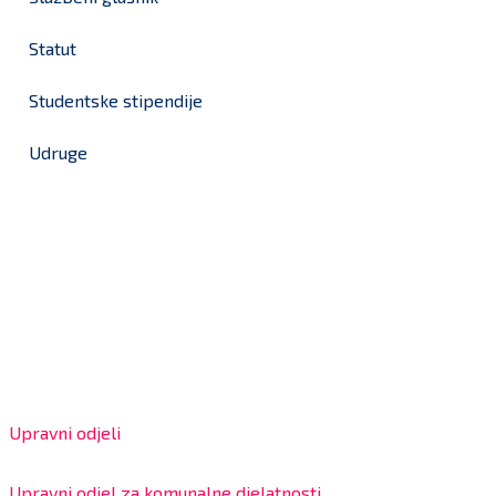
Statut
Studentske stipendije
Udruge
Grad Bjelovar
OIB: 18970641692
Matični broj: 02562154
IBAN: HR4324020061802400001
Radno vrijeme za stranke
Upravni odjeli
8:00 – 13:00 sati
Upravni odjel za komunalne djelatnosti