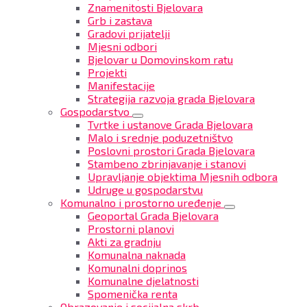
Znamenitosti Bjelovara
Grb i zastava
Gradovi prijatelji
Mjesni odbori
Bjelovar u Domovinskom ratu
Projekti
Manifestacije
Strategija razvoja grada Bjelovara
Gospodarstvo
Tvrtke i ustanove Grada Bjelovara
Malo i srednje poduzetništvo
Poslovni prostori Grada Bjelovara
Stambeno zbrinjavanje i stanovi
Upravljanje objektima Mjesnih odbora
Udruge u gospodarstvu
Komunalno i prostorno uređenje
Geoportal Grada Bjelovara
Prostorni planovi
Akti za gradnju
Komunalna naknada
Komunalni doprinos
Komunalne djelatnosti
Spomenička renta
Obrazovanje i socijalna skrb