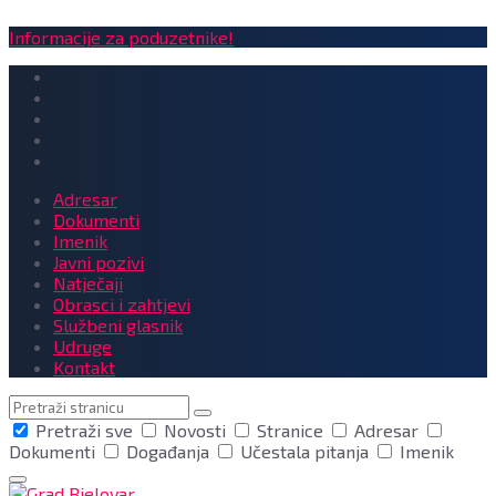
Informacije za poduzetnike!
Adresar
Dokumenti
Imenik
Javni pozivi
Natječaji
Obrasci i zahtjevi
Službeni glasnik
Udruge
Kontakt
Pretraga
Pretraži sve
Novosti
Stranice
Adresar
Dokumenti
Događanja
Učestala pitanja
Imenik