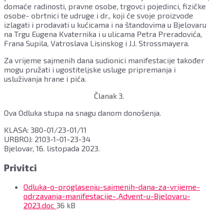
domaće radinosti, pravne osobe, trgovci pojedinci, fizičke
osobe- obrtnici te udruge i dr., koji će svoje proizvode
izlagati i prodavati u kućicama i na štandovima u Bjelovaru
na Trgu Eugena Kvaternika i u ulicama Petra Preradovića,
Frana Supila, Vatroslava Lisinskog i J.J. Strossmayera.
Za vrijeme sajmenih dana sudionici manifestacije također
mogu pružati i ugostiteljske usluge pripremanja i
usluživanja hrane i pića.
Članak 3.
Ova Odluka stupa na snagu danom donošenja.
KLASA: 380-01/23-01/11
URBROJ: 2103-1-01-23-34
Bjelovar, 16. listopada 2023.
Privitci
Odluka-o-proglasenju-sajmenih-dana-za-vrijeme-
odrzavanja-manifestacije-„Advent-u-Bjelovaru-
File
2023.doc
36 kB
size: