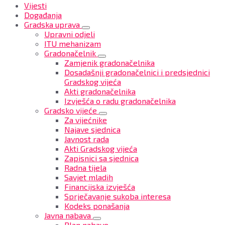
Vijesti
Događanja
Gradska uprava
Upravni odjeli
ITU mehanizam
Gradonačelnik
Zamjenik gradonačelnika
Dosadašnji gradonačelnici i predsjednici
Gradskog vijeća
Akti gradonačelnika
Izvješća o radu gradonačelnika
Gradsko vijeće
Za vijećnike
Najave sjednica
Javnost rada
Akti Gradskog vijeća
Zapisnici sa sjednica
Radna tijela
Savjet mladih
Financijska izvješća
Sprječavanje sukoba interesa
Kodeks ponašanja
Javna nabava
Plan nabave