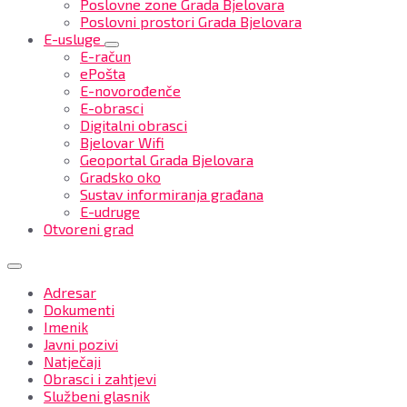
Poslovne zone Grada Bjelovara
Poslovni prostori Grada Bjelovara
E-usluge
E-račun
ePošta
E-novorođenče
E-obrasci
Digitalni obrasci
Bjelovar Wifi
Geoportal Grada Bjelovara
Gradsko oko
Sustav informiranja građana
E-udruge
Otvoreni grad
Adresar
Dokumenti
Imenik
Javni pozivi
Natječaji
Obrasci i zahtjevi
Službeni glasnik