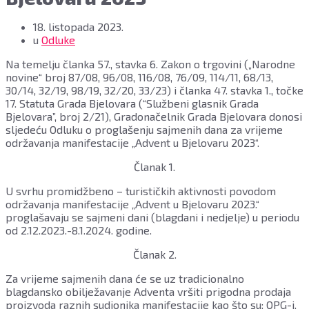
18. listopada 2023.
u
Odluke
Na temelju članka 57., stavka 6. Zakon o trgovini („Narodne
novine“ broj 87/08, 96/08, 116/08, 76/09, 114/11, 68/13,
30/14, 32/19, 98/19, 32/20, 33/23) i članka 47. stavka 1., točke
17. Statuta Grada Bjelovara (“Službeni glasnik Grada
Bjelovara”, broj 2/21), Gradonačelnik Grada Bjelovara donosi
sljedeću Odluku o proglašenju sajmenih dana za vrijeme
održavanja manifestacije „Advent u Bjelovaru 2023“.
Članak 1.
U svrhu promidžbeno – turističkih aktivnosti povodom
održavanja manifestacije „Advent u Bjelovaru 2023.“
proglašavaju se sajmeni dani (blagdani i nedjelje) u periodu
od 2.12.2023.-8.1.2024. godine.
Članak 2.
Za vrijeme sajmenih dana će se uz tradicionalno
blagdansko obilježavanje Adventa vršiti prigodna prodaja
proizvoda raznih sudionika manifestacije kao što su: OPG-i,