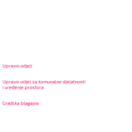
Grad Bjelovar
OIB: 18970641692
Matični broj: 02562154
IBAN: HR4324020061802400001
Radno vrijeme za stranke
Upravni odjeli
8:00 – 13:00 sati
Upravni odjel za komunalne djelatnosti
i uređenje prostora
7:30 – 12:00 sati
Gradska blagajna
7:30 – 14:00 sati (utorkom i četvrtkom)
Dnevni odmor od 10:00 do 10:30 sati
Na blagajni se mogu platiti svi računi koje izdaje Grad
Bjelovar i to bez naknade, a nalazi se u prizemlju Gradske