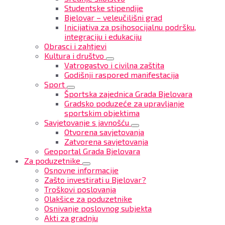
Studentske stipendije
Bjelovar – veleučilišni grad
Inicijativa za psihosocijalnu podršku,
integraciju i edukaciju
Obrasci i zahtjevi
Kultura i društvo
Vatrogastvo i civilna zaštita
Godišnji raspored manifestacija
Sport
Športska zajednica Grada Bjelovara
Gradsko poduzeće za upravljanje
sportskim objektima
Savjetovanje s javnošću
Otvorena savjetovanja
Zatvorena savjetovanja
Geoportal Grada Bjelovara
Za poduzetnike
Osnovne informacije
Zašto investirati u Bjelovar?
Troškovi poslovanja
Olakšice za poduzetnike
Osnivanje poslovnog subjekta
Akti za gradnju