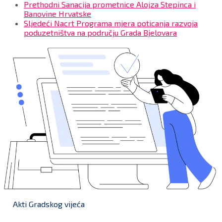
Prethodni
Sanacija prometnice Alojza Stepinca i
Banovine Hrvatske
Sljedeći
Nacrt Programa mjera poticanja razvoja
poduzetništva na području Grada Bjelovara
Akti Gradskog vijeća