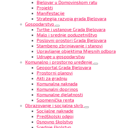
Bjelovar u Domovinskom ratu
Projekti
Manifestacije
Strategija razvoja grada Bjelovara
Gospodarstvo
Tvrtke i ustanove Grada Bjelovara
Malo i srednje poduzetništvo
Poslovni prostori Grada Bjelovara
Stambeno zbrinjavanje i stanovi
Upravljanje objektima Mjesnih odbora
Udruge u gospodarstvu
Komunalno i prostorno uređenje
Geoportal Grada Bjelovara
Prostorni planovi
Akti za gradnju
Komunalna naknada
Komunalni doprinos
Komunalne djelatnosti
Spomenička renta
Obrazovanje i socijalna skrb
Socijalne naknade
Predškolski odgoj
Osnovno školstvo
Srednje školstvo