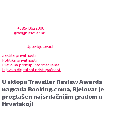
uprave.
Kontakt
Adresa: Trg Eugena Kvaternika 2, 43000 Bjelovar
Telefon:
+38543622000
Email:
grad@bjelovar.hr
Službenik za zaštitu osobnih podataka:
Damir Feher:
dpo@bjelovar.hr
Zaštita privatnosti
Politika privatnosti
Pravo na pristup informacijama
Izjava o digitalnoj pristupačnosti
U sklopu Traveller Review Awards
nagrada Booking.coma, Bjelovar je
proglašen najsrdačnijim gradom u
Hrvatskoj!