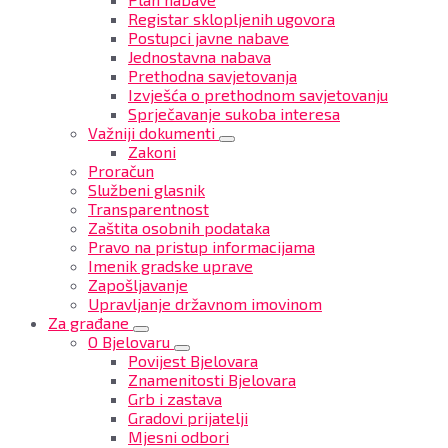
Registar sklopljenih ugovora
Postupci javne nabave
Jednostavna nabava
Prethodna savjetovanja
Izvješća o prethodnom savjetovanju
Sprječavanje sukoba interesa
Važniji dokumenti
Zakoni
Proračun
Službeni glasnik
Transparentnost
Zaštita osobnih podataka
Pravo na pristup informacijama
Imenik gradske uprave
Zapošljavanje
Upravljanje državnom imovinom
Za građane
O Bjelovaru
Povijest Bjelovara
Znamenitosti Bjelovara
Grb i zastava
Gradovi prijatelji
Mjesni odbori