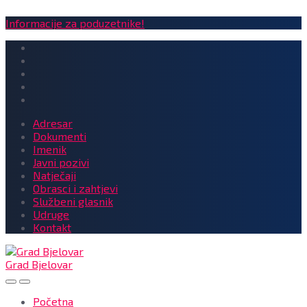
Informacije za poduzetnike!
Adresar
Dokumenti
Imenik
Javni pozivi
Natječaji
Obrasci i zahtjevi
Službeni glasnik
Udruge
Kontakt
Grad Bjelovar
Početna