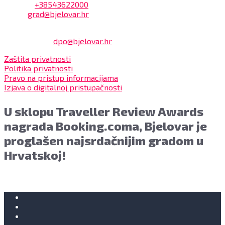
Telefon:
+38543622000
Email:
grad@bjelovar.hr
Službenik za zaštitu osobnih podataka:
Damir Feher:
dpo@bjelovar.hr
Zaštita privatnosti
Politika privatnosti
Pravo na pristup informacijama
Izjava o digitalnoj pristupačnosti
U sklopu Traveller Review Awards
nagrada Booking.coma, Bjelovar je
proglašen najsrdačnijim gradom u
Hrvatskoj!