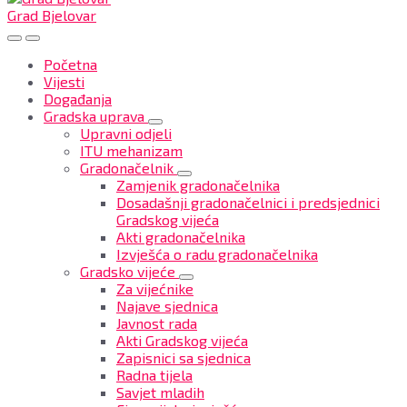
Grad Bjelovar
Početna
Vijesti
Događanja
Gradska uprava
Upravni odjeli
ITU mehanizam
Gradonačelnik
Zamjenik gradonačelnika
Dosadašnji gradonačelnici i predsjednici
Gradskog vijeća
Akti gradonačelnika
Izvješća o radu gradonačelnika
Gradsko vijeće
Za vijećnike
Najave sjednica
Javnost rada
Akti Gradskog vijeća
Zapisnici sa sjednica
Radna tijela
Savjet mladih