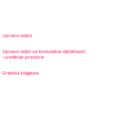
OIB: 18970641692
Matični broj: 02562154
IBAN: HR4324020061802400001
Radno vrijeme za stranke
Upravni odjeli
8:00 – 13:00 sati
Upravni odjel za komunalne djelatnosti
i uređenje prostora
7:30 – 12:00 sati
Gradska blagajna
7:30 – 14:00 sati (utorkom i četvrtkom)
Dnevni odmor od 10:00 do 10:30 sati
Na blagajni se mogu platiti svi računi koje izdaje Grad
Bjelovar i to bez naknade, a nalazi se u prizemlju Gradske
uprave.
Kontakt
Adresa: Trg Eugena Kvaternika 2, 43000 Bjelovar