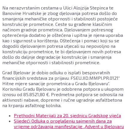
Na nerazvrstanim cestama u Ulici Alojzija Stepinca te
Banovine Hrvatske je zbog djelovanja potresa došlo do
smanjenja mehaničke otpornosti i stabilnosti postojeće
konstrukcije prometnice. Ceste su građene klasičnim
načinom gradnje prometnica. Djelovanjem potresnog
opterećenja dodatno je oštećena i upitna je njena uporaba
kao i sigurnost u korištenju. Oštećenja i pomaci koji su se
dogodili djelovanjem potresa utjecali su nepovoljno na
konstrukciju prometnice, te bi djelovanjem novih potresa
došlo do daljnje degradacije konstrukcije i smanjenja
mehaničke otpornosti i stabilnosti prometnice.
Grad Bjelovar je dobio odluku o isplati bespovratnih
financijskih sredstava za prijavu: FSEU.JID.MMPI.PR.0121“
Hitne mjere sanacije prometnica u Gradu Bjelovaru“.
Korisniku Gradu Bjelovaru je odobrena potpora u ukupnom
iznosu od 85.8521,80 €. Predmetna potpora se odnosila na
aktivnosti nabave, dopreme i ručne ugradnje asfaltbetona
na krpanju asfaltnog kolnika.
Prethodni
Materijali za 20. sjednicu Gradskog vijeća
Sljedeći
Odluka o proglašenju sajmenih dana za
vrijeme održavanja manifestacije „Advent u Bjelovaru