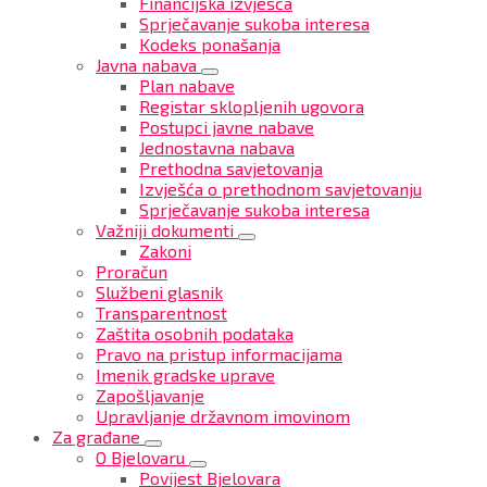
Financijska izvješća
Sprječavanje sukoba interesa
Kodeks ponašanja
Javna nabava
Plan nabave
Registar sklopljenih ugovora
Postupci javne nabave
Jednostavna nabava
Prethodna savjetovanja
Izvješća o prethodnom savjetovanju
Sprječavanje sukoba interesa
Važniji dokumenti
Zakoni
Proračun
Službeni glasnik
Transparentnost
Zaštita osobnih podataka
Pravo na pristup informacijama
Imenik gradske uprave
Zapošljavanje
Upravljanje državnom imovinom
Za građane
O Bjelovaru
Povijest Bjelovara