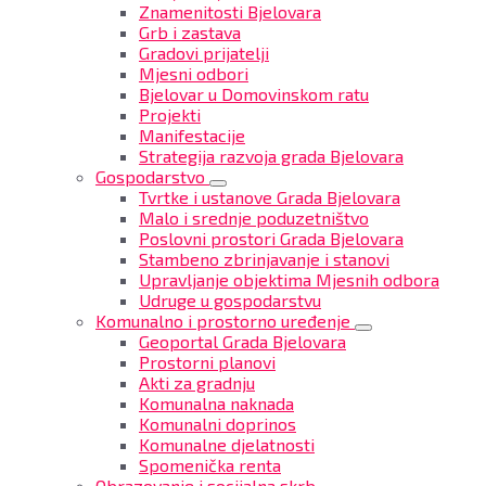
Znamenitosti Bjelovara
Grb i zastava
Gradovi prijatelji
Mjesni odbori
Bjelovar u Domovinskom ratu
Projekti
Manifestacije
Strategija razvoja grada Bjelovara
Gospodarstvo
Tvrtke i ustanove Grada Bjelovara
Malo i srednje poduzetništvo
Poslovni prostori Grada Bjelovara
Stambeno zbrinjavanje i stanovi
Upravljanje objektima Mjesnih odbora
Udruge u gospodarstvu
Komunalno i prostorno uređenje
Geoportal Grada Bjelovara
Prostorni planovi
Akti za gradnju
Komunalna naknada
Komunalni doprinos
Komunalne djelatnosti
Spomenička renta
Obrazovanje i socijalna skrb