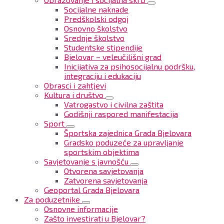
Socijalne naknade
Predškolski odgoj
Osnovno školstvo
Srednje školstvo
Studentske stipendije
Bjelovar – veleučilišni grad
Inicijativa za psihosocijalnu podršku,
integraciju i edukaciju
Obrasci i zahtjevi
Kultura i društvo
Vatrogastvo i civilna zaštita
Godišnji raspored manifestacija
Sport
Športska zajednica Grada Bjelovara
Gradsko poduzeće za upravljanje
sportskim objektima
Savjetovanje s javnošću
Otvorena savjetovanja
Zatvorena savjetovanja
Geoportal Grada Bjelovara
Za poduzetnike
Osnovne informacije
Zašto investirati u Bjelovar?