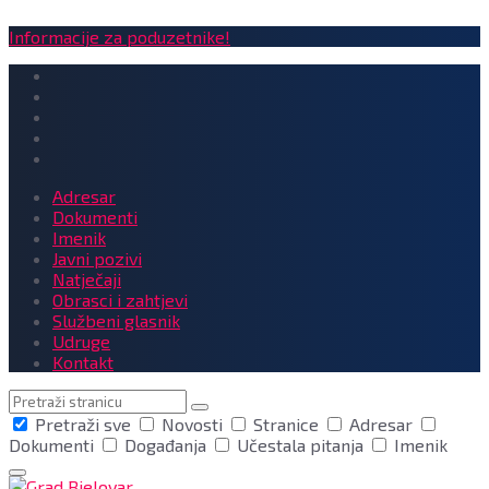
Informacije za poduzetnike!
Adresar
Dokumenti
Imenik
Javni pozivi
Natječaji
Obrasci i zahtjevi
Službeni glasnik
Udruge
Kontakt
Pretraga
Pretraži sve
Novosti
Stranice
Adresar
Dokumenti
Događanja
Učestala pitanja
Imenik