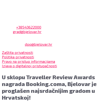
uprave.
Kontakt
Adresa: Trg Eugena Kvaternika 2, 43000 Bjelovar
Telefon:
+38543622000
Email:
grad@bjelovar.hr
Službenik za zaštitu osobnih podataka:
Damir Feher:
dpo@bjelovar.hr
Zaštita privatnosti
Politika privatnosti
Pravo na pristup informacijama
Izjava o digitalnoj pristupačnosti
U sklopu Traveller Review Awards
nagrada Booking.coma, Bjelovar je
proglašen najsrdačnijim gradom u
Hrvatskoj!