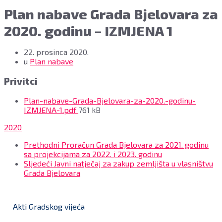
Plan nabave Grada Bjelovara za
2020. godinu – IZMJENA 1
22. prosinca 2020.
u
Plan nabave
Privitci
Plan-nabave-Grada-Bjelovara-za-2020.-godinu-
File
IZMJENA-1.pdf
761 kB
size:
2020
Prethodni
Proračun Grada Bjelovara za 2021. godinu
sa projekcijama za 2022. i 2023. godinu
Sljedeći
Javni natječaj za zakup zemljišta u vlasništvu
Grada Bjelovara
Akti Gradskog vijeća