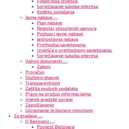
Financijska izvješća
Sprječavanje sukoba interesa
Kodeks ponašanja
Javna nabava
Plan nabave
Registar sklopljenih ugovora
Postupci javne nabave
Jednostavna nabava
Prethodna savjetovanja
Izvješća o prethodnom savjetovanju
Sprječavanje sukoba interesa
Važniji dokumenti
Zakoni
Proračun
Službeni glasnik
Transparentnost
Zaštita osobnih podataka
Pravo na pristup informacijama
Imenik gradske uprave
Zapošljavanje
Upravljanje državnom imovinom
Za građane
O Bjelovaru
Povijest Bjelovara