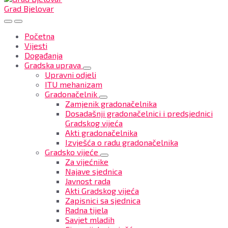
Grad Bjelovar
Početna
Vijesti
Događanja
Gradska uprava
Upravni odjeli
ITU mehanizam
Gradonačelnik
Zamjenik gradonačelnika
Dosadašnji gradonačelnici i predsjednici
Gradskog vijeća
Akti gradonačelnika
Izvješća o radu gradonačelnika
Gradsko vijeće
Za vijećnike
Najave sjednica
Javnost rada
Akti Gradskog vijeća
Zapisnici sa sjednica
Radna tijela
Savjet mladih