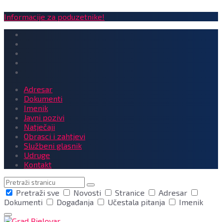
Informacije za poduzetnike!
Adresar
Dokumenti
Imenik
Javni pozivi
Natječaji
Obrasci i zahtjevi
Službeni glasnik
Udruge
Kontakt
Pretraga
Pretraži sve
Novosti
Stranice
Adresar
Dokumenti
Događanja
Učestala pitanja
Imenik