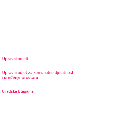
Grad Bjelovar
OIB: 18970641692
Matični broj: 02562154
IBAN: HR4324020061802400001
Radno vrijeme za stranke
Upravni odjeli
8:00 – 13:00 sati
Upravni odjel za komunalne djelatnosti
i uređenje prostora
7:30 – 12:00 sati
Gradska blagajna
7:30 – 14:00 sati (utorkom i četvrtkom)
Dnevni odmor od 10:00 do 10:30 sati
Na blagajni se mogu platiti svi računi koje izdaje Grad
Bjelovar i to bez naknade, a nalazi se u prizemlju Gradske