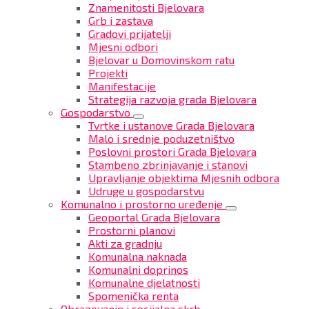
Znamenitosti Bjelovara
Grb i zastava
Gradovi prijatelji
Mjesni odbori
Bjelovar u Domovinskom ratu
Projekti
Manifestacije
Strategija razvoja grada Bjelovara
Gospodarstvo
Tvrtke i ustanove Grada Bjelovara
Malo i srednje poduzetništvo
Poslovni prostori Grada Bjelovara
Stambeno zbrinjavanje i stanovi
Upravljanje objektima Mjesnih odbora
Udruge u gospodarstvu
Komunalno i prostorno uređenje
Geoportal Grada Bjelovara
Prostorni planovi
Akti za gradnju
Komunalna naknada
Komunalni doprinos
Komunalne djelatnosti
Spomenička renta
Obrazovanje i socijalna skrb