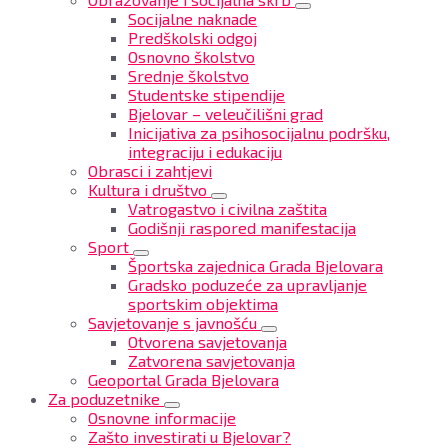
Socijalne naknade
Predškolski odgoj
Osnovno školstvo
Srednje školstvo
Studentske stipendije
Bjelovar – veleučilišni grad
Inicijativa za psihosocijalnu podršku,
integraciju i edukaciju
Obrasci i zahtjevi
Kultura i društvo
Vatrogastvo i civilna zaštita
Godišnji raspored manifestacija
Sport
Športska zajednica Grada Bjelovara
Gradsko poduzeće za upravljanje
sportskim objektima
Savjetovanje s javnošću
Otvorena savjetovanja
Zatvorena savjetovanja
Geoportal Grada Bjelovara
Za poduzetnike
Osnovne informacije
Zašto investirati u Bjelovar?