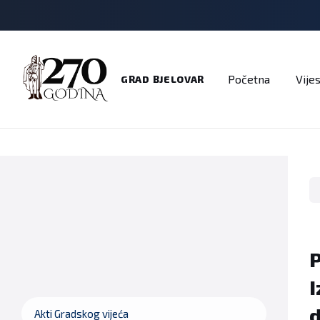
Adresar
Dokumenti
Imenik
Javni pozivi
Na
Početna
Vijes
GRAD BJELOVAR
P
I
d
Akti Gradskog vijeća