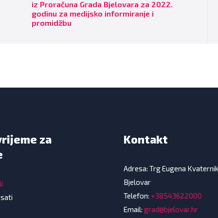
iz Proračuna Grada Bjelovara za 2022.
godinu za medijsko informiranje i
promidžbu
vrijeme za
Kontakt
e
Adresa: Trg Eugena Kvaterni
Bjelovar
i
Telefon:
+38543622000
 sati
Email:
grad@bjelovar.hr