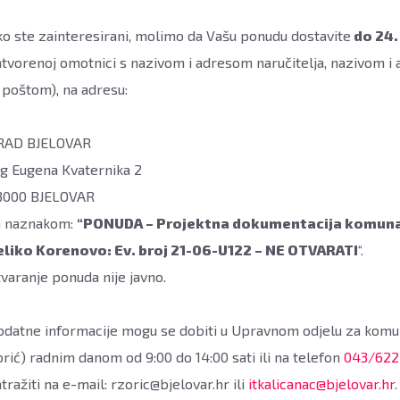
ko ste zainteresirani, molimo da Vašu ponudu dostavite
do 24.
tvorenoj omotnici s nazivom i adresom naručitelja, nazivom i
i poštom), na adresu:
RAD BJELOVAR
rg Eugena Kvaternika 2
3000 BJELOVAR
a naznakom:
“PONUDA – Projektna dokumentacija komuna
eliko Korenovo: Ev. broj 21-06-U122 – NE OTVARATI
“.
varanje ponuda nije javno.
odatne informacije mogu se dobiti u Upravnom odjelu za komun
rić) radnim danom od 9:00 do 14:00 sati ili na telefon
043/622
tražiti na e-mail: rzoric@bjelovar.hr ili
itkalicanac@bjelovar.hr
.