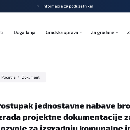
Informacije za poduzetnike!
tječaji
Obrasci i zahtjevi
Službeni glasnik
Udruge
ti
Događanja
Gradska uprava
Za građane
Z
Početna
Dokumenti
ostupak jednostavne nabave broj
zrada projektne dokumentacije z
ozvole za izgradnju komunalne i