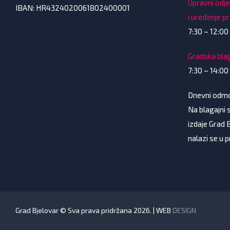
Upravni odje
IBAN: HR4324020061802400001
i uređenje p
7:30 – 12:00 
Gradska bla
7:30 – 14:00
Dnevni odmor
Na blagajni s
izdaje Grad 
nalazi se u 
Grad Bjelovar © Sva prava pridržana 2026. | WEB
DESIGN