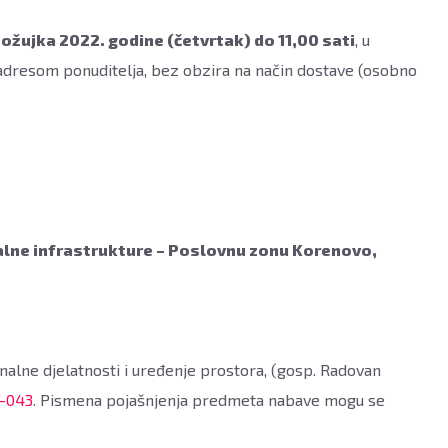
 ožujka 2022. godine (četvrtak) do 11,00 sati
, u
 adresom ponuditelja, bez obzira na način dostave (osobno
lne infrastrukture – Poslovnu zonu
Korenovo,
alne djelatnosti i uređenje prostora, (gosp. Radovan
-043
. Pismena pojašnjenja predmeta nabave mogu se