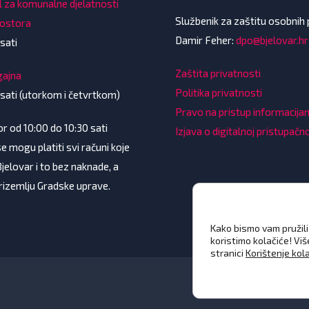
l za komunalne djelatnosti
Službenik za zaštitu osobnih
rostora
Damir Feher:
dpo@bjelovar.hr
sati
Zaštita privatnosti
gajna
Politika privatnosti
 sati (utorkom i četvrtkom)
Pravo na pristup informacij
 od 10:00 do 10:30 sati
Izjava o digitalnoj pristupačn
e mogu platiti svi računi koje
Bjelovar i to bez naknade, a
prizemlju Gradske uprave.
Kako bismo vam pružili 
koristimo kolačiće! Vi
stranici
Korištenje kol