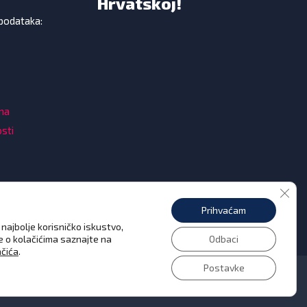
Hrvatskoj!
 podataka:
ama
osti
Clos
Prihvaćam
najbolje korisničko iskustvo,
še o kolačićima saznajte na
Odbaci
ačića
.
Postavke