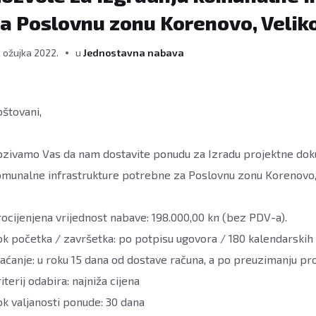
a Poslovnu zonu Korenovo, Velik
. ožujka 2022.
u
Jednostavna nabava
štovani,
ozivamo Vas da nam dostavite ponudu za Izradu projektne doku
omunalne infrastrukture potrebne za Poslovnu zonu Korenovo, V
ocijenjena vrijednost nabave: 198.000,00 kn (bez PDV-a).
k početka / završetka: po potpisu ugovora / 180 kalendarskih
aćanje: u roku 15 dana od dostave računa, a po preuzimanju pr
iterij odabira: najniža cijena
k valjanosti ponude: 30 dana