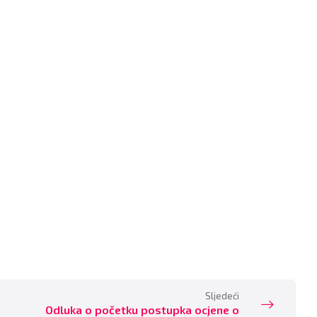
Sljedeći
Odluka o početku postupka ocjene o