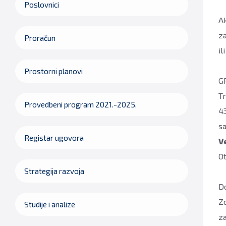
Poslovnici
A
za
Proračun
il
Prostorni planovi
G
T
Provedbeni program 2021.-2025.
4
s
Registar ugovora
V
Ot
Strategija razvoja
D
Zo
Studije i analize
za