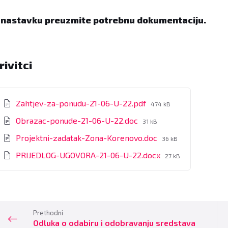
 nastavku preuzmite potrebnu dokumentaciju.
rivitci
File
Zahtjev-za-ponudu-21-06-U-22.pdf
474 kB
size:
File
Obrazac-ponude-21-06-U-22.doc
31 kB
size:
File
Projektni-zadatak-Zona-Korenovo.doc
36 kB
size:
File
PRIJEDLOG-UGOVORA-21-06-U-22.docx
27 kB
size:
Prethodni
Odluka o odabiru i odobravanju sredstava