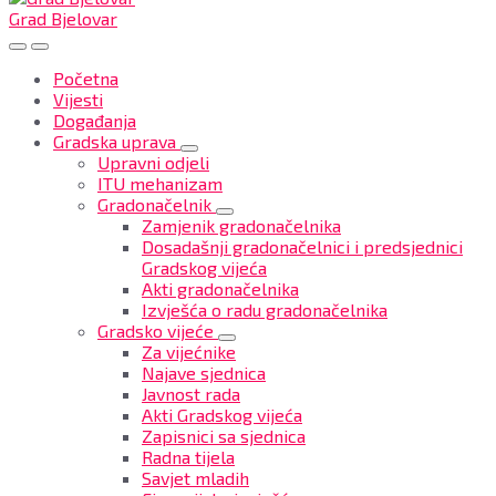
Grad Bjelovar
Početna
Vijesti
Događanja
Gradska uprava
Upravni odjeli
ITU mehanizam
Gradonačelnik
Zamjenik gradonačelnika
Dosadašnji gradonačelnici i predsjednici
Gradskog vijeća
Akti gradonačelnika
Izvješća o radu gradonačelnika
Gradsko vijeće
Za vijećnike
Najave sjednica
Javnost rada
Akti Gradskog vijeća
Zapisnici sa sjednica
Radna tijela
Savjet mladih