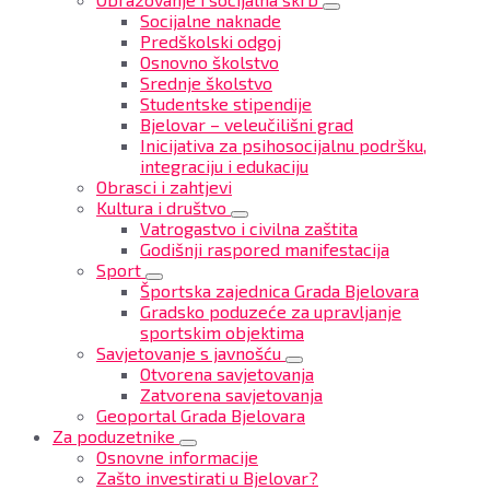
Socijalne naknade
Predškolski odgoj
Osnovno školstvo
Srednje školstvo
Studentske stipendije
Bjelovar – veleučilišni grad
Inicijativa za psihosocijalnu podršku,
integraciju i edukaciju
Obrasci i zahtjevi
Kultura i društvo
Vatrogastvo i civilna zaštita
Godišnji raspored manifestacija
Sport
Športska zajednica Grada Bjelovara
Gradsko poduzeće za upravljanje
sportskim objektima
Savjetovanje s javnošću
Otvorena savjetovanja
Zatvorena savjetovanja
Geoportal Grada Bjelovara
Za poduzetnike
Osnovne informacije
Zašto investirati u Bjelovar?