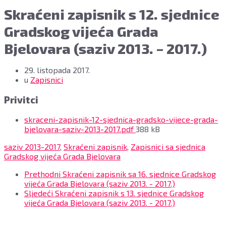
Skraćeni zapisnik s 12. sjednice
Gradskog vijeća Grada
Bjelovara (saziv 2013. – 2017.)
29. listopada 2017.
u
Zapisnici
Privitci
skraceni-zapisnik-12-sjednica-gradsko-vijece-grada-
File
bjelovara-saziv-2013-2017.pdf
388 kB
size:
saziv 2013-2017
,
Skraćeni zapisnik
,
Zapisnici sa sjednica
Gradskog vijeća Grada Bjelovara
Prethodni
Skraćeni zapisnik sa 16. sjednice Gradskog
vijeća Grada Bjelovara (saziv 2013. - 2017.)
Sljedeći
Skraćeni zapisnik s 13. sjednice Gradskog
vijeća Grada Bjelovara (saziv 2013. - 2017.)