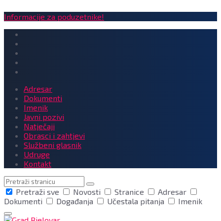
Informacije za poduzetnike!
Adresar
Dokumenti
Imenik
Javni pozivi
Natječaji
Obrasci i zahtjevi
Službeni glasnik
Udruge
Kontakt
Pretraga
Pretraži sve
Novosti
Stranice
Adresar
Dokumenti
Događanja
Učestala pitanja
Imenik