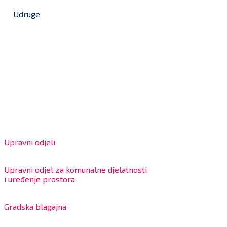
Udruge
Grad Bjelovar
OIB: 18970641692
Matični broj: 02562154
IBAN: HR4324020061802400001
Radno vrijeme za stranke
Upravni odjeli
8:00 – 13:00 sati
Upravni odjel za komunalne djelatnosti
i uređenje prostora
7:30 – 12:00 sati
Gradska blagajna
7:30 – 14:00 sati (utorkom i četvrtkom)