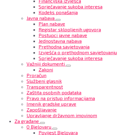
Financijska izvješća
Sprječavanje sukoba interesa
Kodeks ponašanja
Javna nabava
Plan nabave
Registar sklopljenih ugovora
Postupci javne nabave
Jednostavna nabava
Prethodna savjetovanja
Izvješća o prethodnom savjetovanju
Sprječavanje sukoba interesa
Važniji dokumenti
Zakoni
Proračun
Službeni glasnik
Transparentnost
Zaštita osobnih podataka
Pravo na pristup informacijama
Imenik gradske uprave
Zapošljavanje
Upravljanje državnom imovinom
Za građane
O Bjelovaru
Povijest Bjelovara