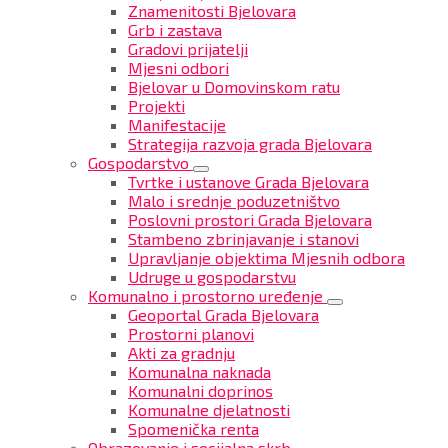
Znamenitosti Bjelovara
Grb i zastava
Gradovi prijatelji
Mjesni odbori
Bjelovar u Domovinskom ratu
Projekti
Manifestacije
Strategija razvoja grada Bjelovara
Gospodarstvo
Tvrtke i ustanove Grada Bjelovara
Malo i srednje poduzetništvo
Poslovni prostori Grada Bjelovara
Stambeno zbrinjavanje i stanovi
Upravljanje objektima Mjesnih odbora
Udruge u gospodarstvu
Komunalno i prostorno uređenje
Geoportal Grada Bjelovara
Prostorni planovi
Akti za gradnju
Komunalna naknada
Komunalni doprinos
Komunalne djelatnosti
Spomenička renta
Obrazovanje i socijalna skrb