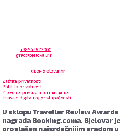
Dnevni odmor od 10:00 do 10:30 sati
Na blagajni se mogu platiti svi računi koje izdaje Grad
Bjelovar i to bez naknade, a nalazi se u prizemlju Gradske
uprave.
Kontakt
Adresa: Trg Eugena Kvaternika 2, 43000 Bjelovar
Telefon:
+38543622000
Email:
grad@bjelovar.hr
Službenik za zaštitu osobnih podataka:
Damir Feher:
dpo@bjelovar.hr
Zaštita privatnosti
Politika privatnosti
Pravo na pristup informacijama
Izjava o digitalnoj pristupačnosti
U sklopu Traveller Review Awards
nagrada Booking.coma, Bjelovar je
proglašen najsrdačnijim gradom u