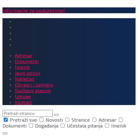
Informacije za poduzetnike!
Adresar
Dokumenti
Imenik
Javni pozivi
Natječaji
Obrasci i zahtjevi
Službeni glasnik
Udruge
Kontakt
Pretraga
Pretraži sve
Novosti
Stranice
Adresar
Dokumenti
Događanja
Učestala pitanja
Imenik