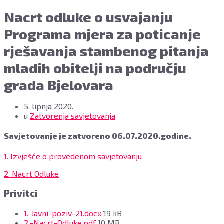
Nacrt odluke o usvajanju
Programa mjera za poticanje
rješavanja stambenog pitanja
mladih obitelji na području
grada Bjelovara
5. lipnja 2020.
u
Zatvorenja savjetovanja
Savjetovanje je zatvoreno 06.07.2020.godine.
1. Izvješće o provedenom savjetovanju
2. Nacrt Odluke
Privitci
File
1.-Javni-poziv-21.docx
19 kB
File
size:
2.-Nacrt-Odluke.pdf
10 MB