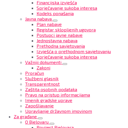
Financijska izvješća
Sprječavanje sukoba interesa
Kodeks ponašanja
Javna nabava
Plan nabave
Registar sklopljenih ugovora
Postupci javne nabave
Jednostavna nabava
Prethodna savjetovanja
Izvješća o prethodnom savjetovanju
Sprječavanje sukoba interesa
Važniji dokumenti
Zakoni
Proračun
Službeni glasnik
Transparentnost
Zaštita osobnih podataka
Pravo na pristup informacijama
Imenik gradske uprave
Zapošljavanje
Upravljanje državnom imovinom
Za građane
O Bjelovaru
Povijest Bjelovara