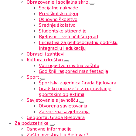
Obrazovanje i socijalna skrb
Socijalne naknade
Predškolski odgoj
Osnovno školstvo
Srednje školstvo
Studentske stipendije
Bjelovar – veleučilišni grad
Inicijativa za psihosocijalnu podršku,
integraciju i edukaciju
Obrasci i zahtjevi
Kultura i društvo
Vatrogastvo i civilna zaštita
Godišnji raspored manifestacija
Sport
Športska zajednica Grada Bjelovara
Gradsko poduzeće za upravljanje
sportskim objektima
Savjetovanje s javnošću
Otvorena savjetovanja
Zatvorena savjetovanja
Geoportal Grada Bjelovara
Za poduzetnike
Osnovne informacije
Zašto investirati u Bjelovar?