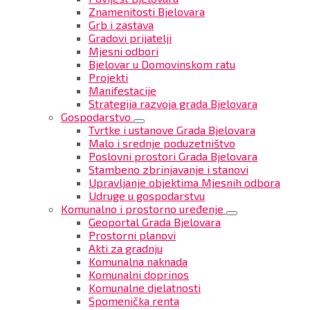
Znamenitosti Bjelovara
Grb i zastava
Gradovi prijatelji
Mjesni odbori
Bjelovar u Domovinskom ratu
Projekti
Manifestacije
Strategija razvoja grada Bjelovara
Gospodarstvo
Tvrtke i ustanove Grada Bjelovara
Malo i srednje poduzetništvo
Poslovni prostori Grada Bjelovara
Stambeno zbrinjavanje i stanovi
Upravljanje objektima Mjesnih odbora
Udruge u gospodarstvu
Komunalno i prostorno uređenje
Geoportal Grada Bjelovara
Prostorni planovi
Akti za gradnju
Komunalna naknada
Komunalni doprinos
Komunalne djelatnosti
Spomenička renta