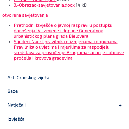
size:
File
3.-Obrazac-savjetovanja.docx
14 kB
size:
otvorena savjetovanja
Prethodni
Izvješće o javnoj raspravi u postupku
donošenja IV. izmjene i dopune Generalnog
urbanističkog plana grada Bjelovara
Sljedeći
Nacrt pravilnika o izmjenama i dopunama
Pravilnika o uvjetima i mjerilima za raspodjelu
sredstava za provođenje Programa sanacije i obnove
pročelja i krovova građevina
Akti Gradskog vijeća
Baze
Natječaji
Izvješća