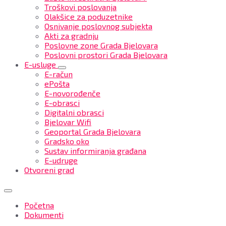
Troškovi poslovanja
Olakšice za poduzetnike
Osnivanje poslovnog subjekta
Akti za gradnju
Poslovne zone Grada Bjelovara
Poslovni prostori Grada Bjelovara
E-usluge
E-račun
ePošta
E-novorođenče
E-obrasci
Digitalni obrasci
Bjelovar Wifi
Geoportal Grada Bjelovara
Gradsko oko
Sustav informiranja građana
E-udruge
Otvoreni grad
Početna
Dokumenti