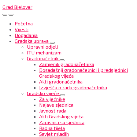
Grad Bjelovar
Početna
Vijesti
Događanja
Gradska uprava
Upravni odjeli
ITU mehanizam
Gradonačelnik
Zamjenik gradonačelnika
Dosadašnji gradonačelnici i predsjednici
Gradskog vijeća
Akti gradonačelnika
Izvješća o radu gradonačelnika
Gradsko vijeće
Za vijećnike
Najave sjednica
Javnost rada
Akti Gradskog vijeća
Zapisnici sa sjednica
Radna tijela
Savjet mladih