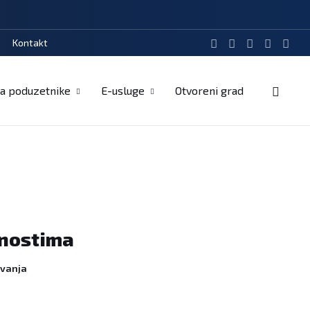
Kontakt
a poduzetnike
E-usluge
Otvoreni grad
tnostima
ovanja