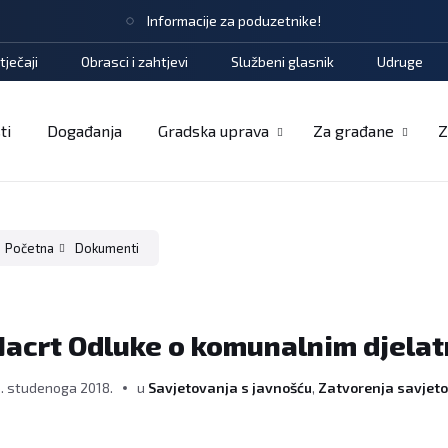
Informacije za poduzetnike!
tječaji
Obrasci i zahtjevi
Službeni glasnik
Udruge
ti
Događanja
Gradska uprava
Za građane
Z
Početna
Dokumenti
acrt Odluke o komunalnim djela
. studenoga 2018.
u
Savjetovanja s javnošću
,
Zatvorenja savjet