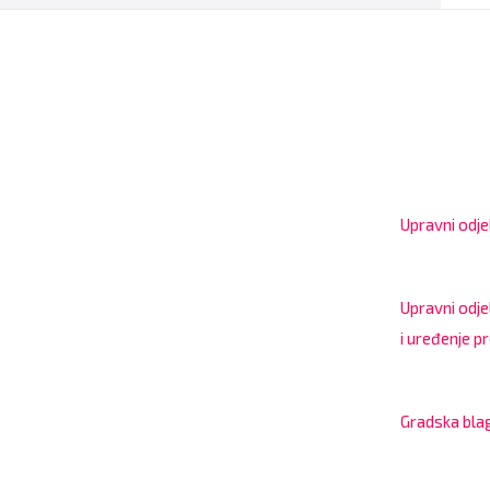
Radno 
strank
Grad Bjelovar
Upravni odjel
8:00 – 13:00
OIB: 18970641692
Matični broj: 02562154
Upravni odje
IBAN: HR4324020061802400001
i uređenje p
7:30 – 12:00 
Gradska bla
7:30 – 14:00