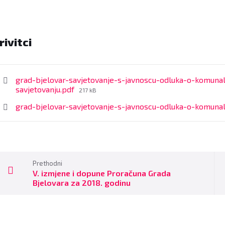
rivitci
grad-bjelovar-savjetovanje-s-javnoscu-odluka-o-komuna
File
savjetovanju.pdf
217 kB
size:
grad-bjelovar-savjetovanje-s-javnoscu-odluka-o-komuna
Prethodni
V. izmjene i dopune Proračuna Grada
Bjelovara za 2018. godinu