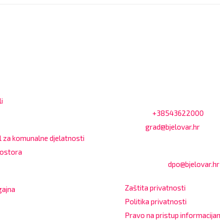
vrijeme za
Kontakt
e
Adresa: Trg Eugena Kvaterni
Bjelovar
i
Telefon:
+38543622000
 sati
Email:
grad@bjelovar.hr
l za komunalne djelatnosti
Službenik za zaštitu osobnih
rostora
Damir Feher:
dpo@bjelovar.hr
sati
Zaštita privatnosti
gajna
Politika privatnosti
 sati (utorkom i četvrtkom)
Pravo na pristup informacij