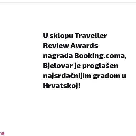
U sklopu Traveller
Review Awards
ka 2, 43000
nagrada Booking.coma,
Bjelovar je proglašen
najsrdačnijim gradom u
Hrvatskoj!
 podataka:
ama