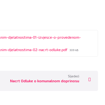
lnim-djelatnostima-01-izvjesce-o-provedenom-
File
lnim-djelatnostima-02-nacrt-odluke.pdf
309 kB
size:
Sljedeći
Nacrt Odluke o komunalnom doprinosu