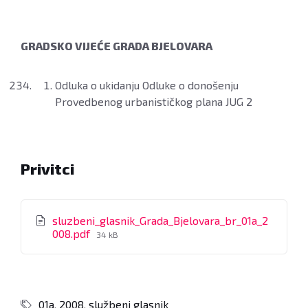
GRADSKO VIJEĆE GRADA BJELOVARA
Odluka o ukidanju Odluke o donošenju
Provedbenog urbanističkog plana JUG 2
Privitci
sluzbeni_glasnik_Grada_Bjelovara_br_01a_2
File
008.pdf
34 kB
size:
01a
,
2008
,
službeni glasnik