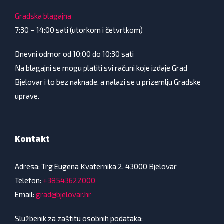
Gradska blagajna
7:30 – 14:00 sati (utorkom i četvrtkom)
Dnevni odmor od 10:00 do 10:30 sati
Na blagajni se mogu platiti svi računi koje izdaje Grad
Bjelovar i to bez naknade, a nalazi se u prizemlju Gradske
uprave.
Kontakt
Adresa: Trg Eugena Kvaternika 2, 43000 Bjelovar
Telefon:
+38543622000
Email:
grad@bjelovar.hr
Službenik za zaštitu osobnih podataka: